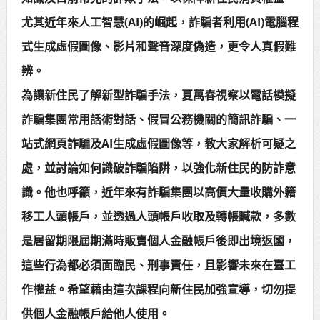
尤其近年來人工智慧(AI)的崛起，詐騙者利用(AI)電腦程
賴總統肯定「金唐獎」得獎者及入
式生成虛假圖像、影片和聲音深度偽造，更令人真假難
圍者 允諾完善支持體系
辨。
為讓新住民了解新型詐騙手法，夏萬春視察以電話模擬
詐騙集團常用話術對話、假冒公務機關的簡訊詐騙、一
站式網頁詐騙及AI生成虛假圖像等，教大家解析可疑之
處，並討論如何識破詐騙陷阱，以強化新住民的防詐意
識。他也呼籲，近年來有詐騙集團以高價大量收購外籍
移工人頭帳戶，並透過人頭帳戶收取及轉帳贓款，多數
是居留期限屆期滿時販賣個人金融帳戶後即出境返國，
這些行為都必須面臨民、刑事責任，且影響未來在臺工
作權益。希望藉由這次課程向新住民加強宣導，切勿提
供個人金融帳戶給他人使用。