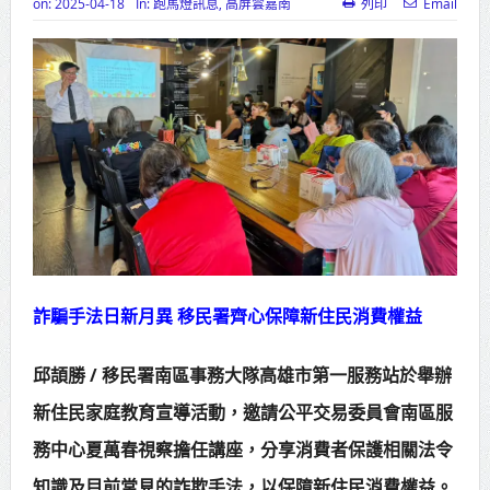
on:
2025-04-18
In:
跑馬燈訊息
,
高屏雲嘉南
列印
Email
高齡健康產業博覽會8/7盛大登場 新
北形象館亮相
打鐵厝北側產業園區產業設施公共
動土創造千個就業機會
高雄「三民運動中心」市長陳其
邁、運動部長李洋各界貴賓共同揭幕
高雄東照山關帝廟全國國中小學書
詐騙手法日新月異 移民署齊心保障新住民消費權益
法比賽 圓滿落幕
賴清德總統主持將官晉任 期勉精進
邱頡勝 / 移民署南區事務大隊高雄市第一服務站於舉辦
不對稱戰力
新住民家庭教育宣導活動，邀請公平交易委員會南區服
蔣萬安再拋出「倒閣說」 喊推陳其
務中心夏萬春視察擔任講座，分享消費者保護相關法令
邁組閣
知識及目前常見的詐欺手法，以保障新住民消費權益。