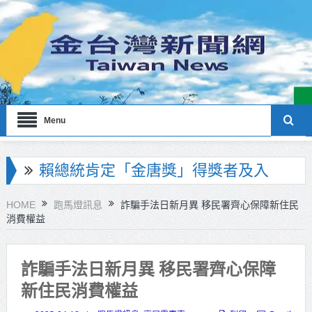
Menu
海巡署南部分署主官大換血 蔡順元
勉提升巡防戰力
HOME
跑馬燈訊息
詐騙手法日新月異 移民署齊心保障新住民
消費權益
北市鮮奶週報再升級！8月31日補助
擴大至國中生
詐騙手法日新月異 移民署齊心保障
雙北合作里程碑！萬大線動態測試
新住民消費權益
侯友宜蔣萬安攜手視察