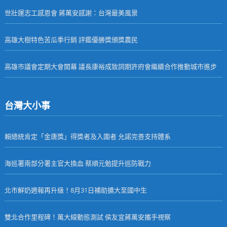
世壯運志工感恩會 蔣萬安感謝：台灣最美風景
高雄大樹特色苦瓜季行銷 評鑑優勝獎頒獎農民
高雄市議會定期大會開幕 議長康裕成致詞期許府會繼續合作推動城市進步
台灣大小事
賴總統肯定「金唐獎」得獎者及入圍者 允諾完善支持體系
海巡署南部分署主官大換血 蔡順元勉提升巡防戰力
北市鮮奶週報再升級！8月31日補助擴大至國中生
雙北合作里程碑！萬大線動態測試 侯友宜蔣萬安攜手視察