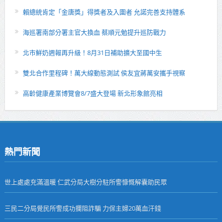
賴總統肯定「金唐獎」得獎者及入圍者 允諾完善支持體系
海巡署南部分署主官大換血 蔡順元勉提升巡防戰力
北市鮮奶週報再升級！8月31日補助擴大至國中生
雙北合作里程碑！萬大線動態測試 侯友宜蔣萬安攜手視察
高齡健康產業博覽會8/7盛大登場 新北形象館亮相
熱門新聞
世上處處充滿溫暖 仁武分局大樹分駐所警慷慨解囊助民眾
三民二分局覺民所警成功攔阻詐騙 力保主婦20萬血汗錢