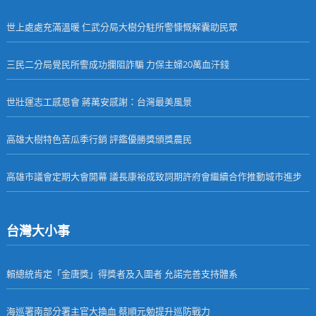
世上處處充滿溫暖 仁武分局大樹分駐所警慷慨解囊助民眾
三民二分局覺民所警成功攔阻詐騙 力保主婦20萬血汗錢
世壯運志工感恩會 蔣萬安感謝：台灣最美風景
高雄大樹特色苦瓜季行銷 評鑑優勝獎頒獎農民
高雄市議會定期大會開幕 議長康裕成致詞期許府會繼續合作推動城市進步
台灣大小事
賴總統肯定「金唐獎」得獎者及入圍者 允諾完善支持體系
海巡署南部分署主官大換血 蔡順元勉提升巡防戰力