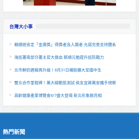
台灣大小事
賴總統肯定「金唐獎」得獎者及入圍者 允諾完善支持體系
海巡署南部分署主官大換血 蔡順元勉提升巡防戰力
北市鮮奶週報再升級！8月31日補助擴大至國中生
雙北合作里程碑！萬大線動態測試 侯友宜蔣萬安攜手視察
高齡健康產業博覽會8/7盛大登場 新北形象館亮相
熱門新聞