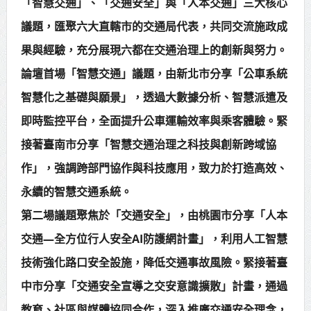
「智慧交通」、「交通安全」與「人本交通」三大核心
賴總統肯定「金唐獎」得獎者及入
議題，匯聚六大直轄市的交通局代表，共同交流施政成
圍者 允諾完善支持體系
果與經驗，充分展現六都在交通治理上的創新與努力。
論壇首場「智慧交通」議題，由新北市分享「公車系統
智慧化之基礎與願景」，透過大數據分析、智慧派遣及
即時監控平台，全面提升公車運輸效率與乘客體驗。緊
接著臺南市分享「智慧交通治理之科技與創新跨域協
作」，強調跨部門協作與科技應用，致力於打造高效、
永續的智慧交通系統。
第二場議題聚焦於「交通安全」，由桃園市分享「人本
交通—全方位行人安全AI防護網計畫」，利用人工智慧
技術強化路口安全設施，降低交通事故風險。緊接著臺
中市分享「交通安全宣導之交安意識擴散」計畫，通過
教育、社區與媒體協同合作，深入推廣交通安全理念，