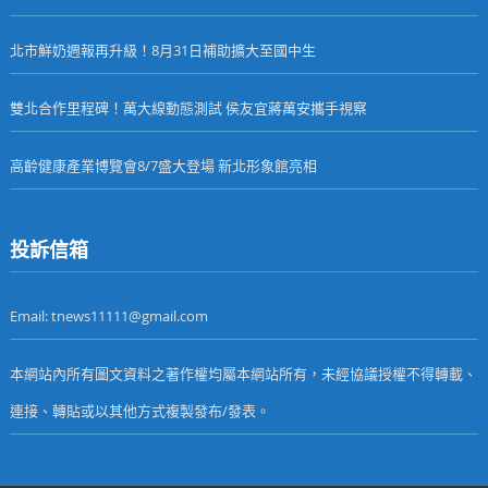
北市鮮奶週報再升級！8月31日補助擴大至國中生
雙北合作里程碑！萬大線動態測試 侯友宜蔣萬安攜手視察
高齡健康產業博覽會8/7盛大登場 新北形象館亮相
投訴信箱
Email: tnews11111@gmail.com
本網站內所有圖文資料之著作權均屬本網站所有，未經協議授權不得轉載、
連接、轉貼或以其他方式複製發布/發表。