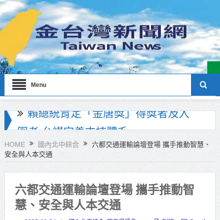
Menu
海巡署南部分署主官大換血 蔡順元
勉提升巡防戰力
HOME
國內北中綜合
六都交通運輸論壇登場 攜手推動智慧、
安全與人本交通
北市鮮奶週報再升級！8月31日補助
擴大至國中生
六都交通運輸論壇登場 攜手推動智
雙北合作里程碑！萬大線動態測試
慧、安全與人本交通
侯友宜蔣萬安攜手視察