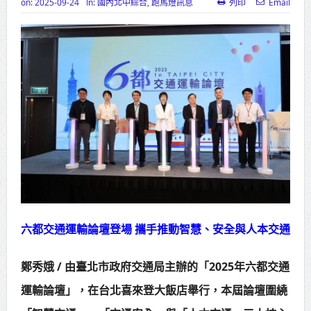
on:
2025-09-24
In:
國內北中綜合
,
跑馬燈訊息
列印
Email
高齡健康產業博覽會8/7盛大登場 新
北形象館亮相
打鐵厝北側產業園區產業設施公共
動土創造千個就業機會
高雄「三民運動中心」市長陳其
邁、運動部長李洋各界貴賓共同揭幕
高雄東照山關帝廟全國國中小學書
法比賽 圓滿落幕
賴清德總統主持將官晉任 期勉精進
六都交通運輸論壇登場 攜手推動智慧、安全與人本交通
不對稱戰力
鄭秀娥 / 由臺北市政府交通局主辦的「2025年六都交通
蔣萬安再拋出「倒閣說」 喊推陳其
運輸論壇」，在台北喜來登大飯店舉行，本屆論壇圍繞
邁組閣