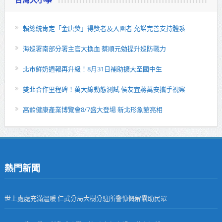
賴總統肯定「金唐獎」得獎者及入圍者 允諾完善支持體系
海巡署南部分署主官大換血 蔡順元勉提升巡防戰力
北市鮮奶週報再升級！8月31日補助擴大至國中生
雙北合作里程碑！萬大線動態測試 侯友宜蔣萬安攜手視察
高齡健康產業博覽會8/7盛大登場 新北形象館亮相
熱門新聞
世上處處充滿溫暖 仁武分局大樹分駐所警慷慨解囊助民眾