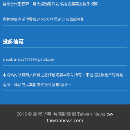
雙北合作里程碑！萬大線動態測試 侯友宜蔣萬安攜手視察
高齡健康產業博覽會8/7盛大登場 新北形象館亮相
投訴信箱
Email: tnews11111@gmail.com
本網站內所有圖文資料之著作權均屬本網站所有，未經協議授權不得轉載、
連接、轉貼或以其他方式複製發布/發表。
2016 © 版權所有 台灣新聞網 Taiwan News
tw-
taiwannews.com