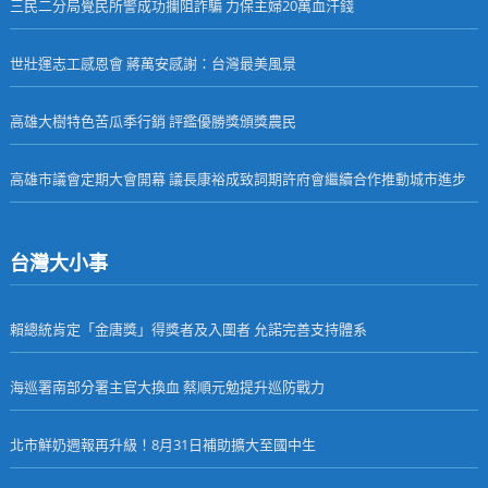
三民二分局覺民所警成功攔阻詐騙 力保主婦20萬血汗錢
世壯運志工感恩會 蔣萬安感謝：台灣最美風景
高雄大樹特色苦瓜季行銷 評鑑優勝獎頒獎農民
高雄市議會定期大會開幕 議長康裕成致詞期許府會繼續合作推動城市進步
台灣大小事
賴總統肯定「金唐獎」得獎者及入圍者 允諾完善支持體系
海巡署南部分署主官大換血 蔡順元勉提升巡防戰力
北市鮮奶週報再升級！8月31日補助擴大至國中生