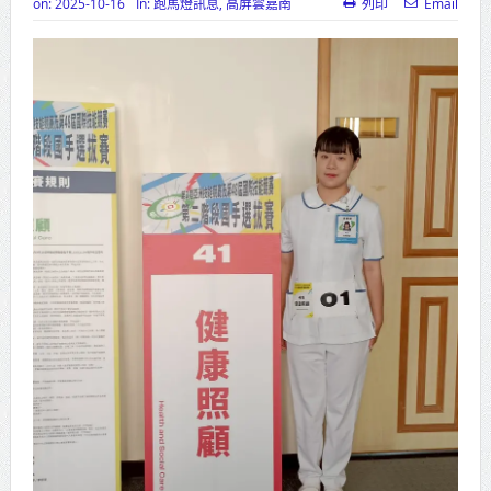
on:
2025-10-16
In:
跑馬燈訊息
,
高屏雲嘉南
列印
Email
高齡健康產業博覽會8/7盛大登場 新
北形象館亮相
打鐵厝北側產業園區產業設施公共
動土創造千個就業機會
高雄「三民運動中心」市長陳其
邁、運動部長李洋各界貴賓共同揭幕
高雄東照山關帝廟全國國中小學書
法比賽 圓滿落幕
賴清德總統主持將官晉任 期勉精進
不對稱戰力
蔣萬安再拋出「倒閣說」 喊推陳其
邁組閣