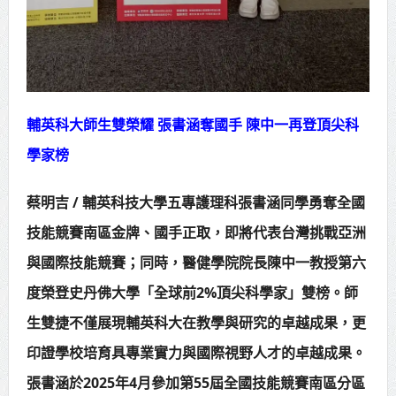
賴總統肯定「金唐獎」得獎者及入
圍者 允諾完善支持體系
輔英科大師生雙榮耀 張書涵奪國手 陳中一再登頂尖科
學家榜
蔡明吉 / 輔英科技大學五專護理科張書涵同學勇奪全國
技能競賽南區金牌、國手正取，即將代表台灣挑戰亞洲
與國際技能競賽；同時，醫健學院院長陳中一教授第六
度榮登史丹佛大學「全球前2%頂尖科學家」雙榜。師
生雙捷不僅展現輔英科大在教學與研究的卓越成果，更
印證學校培育具專業實力與國際視野人才的卓越成果。
張書涵於2025年4月參加第55屆全國技能競賽南區分區