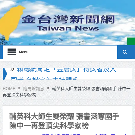
Menu
海巡署南部分署主官大換血 蔡順元
勉提升巡防戰力
HOME
跑馬燈訊息
輔英科大師生雙榮耀 張書涵奪國手 陳中一
再登頂尖科學家榜
北市鮮奶週報再升級！8月31日補助
擴大至國中生
輔英科大師生雙榮耀 張書涵奪國手
雙北合作里程碑！萬大線動態測試
陳中一再登頂尖科學家榜
侯友宜蔣萬安攜手視察