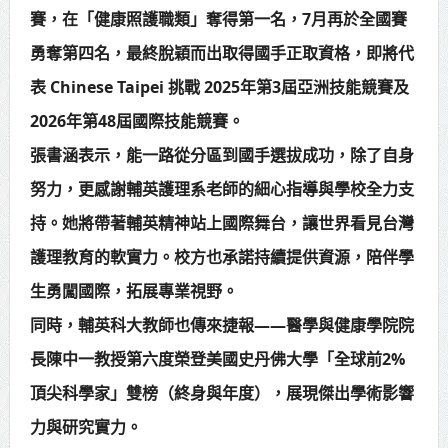
賽，在「健康照護職類」奪得第一名，7月再於全國賽
勇奪第四名，最終脫穎而出取得國手正取資格，即將代
表 Chinese Taipei 挑戰 2025年第3屆亞洲技能競賽及
2026年第48屆國際技能競賽。
張書涵表示，能一路從分區到國手選拔成功，除了自身
努力，更感謝輔英護理系老師的細心指導與學校全力支
持。她將帶著輔英精神站上國際舞台，讓世界看見台灣
護理教育的軟實力。校方也承諾持續提供資源，陪伴學
生勇闖國際，拓展專業視野。
同時，輔英科大教師也傳來捷報——醫學與健康學院院
長陳中一教授第六度榮登美國史丹佛大學「全球前2%
頂尖科學家」雙榜（終身與年度），展現傑出學術影響
力與研究實力。