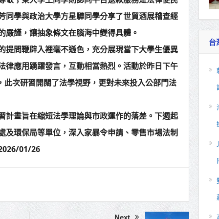
芳同學與政治大學方星驊同學分享了世貿酒展稽查經
的嚴謹，讓抽象條文在腦海中變得具體。
台
的提問鞭辟入裡毫不遜色，充分展現當下大學生優異
法律應用踴躍發言，互動相當熱烈。活動於昨日下午
示，此次研習開闊了法學視野，更對未來投入公部門法
習計畫旨在縮短法學理論與市政運作的落差。下週起
處及環保局等單位，深入家暴令申請、零售市場法制
6/01/26
Next