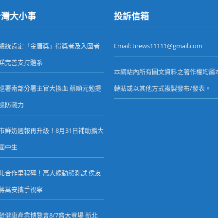
台灣大小事
投訴信箱
總統肯定「金唐獎」得獎者及入圍者
Email: tnews11111@gmail.com
諾完善支持體系
本網站內所有圖文資料之著作權均屬
巡署南部分署主官大換血 蔡順元勉提
轉貼或以其他方式複製發布/發表。
巡防戰力
市鮮奶週報再升級！8月31日補助擴大
國中生
北合作里程碑！萬大線動態測試 侯友
蔣萬安攜手視察
齡健康產業博覽會8/7盛大登場 新北