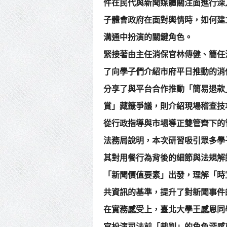
件在民代與新聞媒體關注面進行深
子體會政府在面對輿情時，如何建
溝通中扮演的關鍵角色。
緊接著由主任消保官林傳健、簡任
了向學子們介紹市府平日推動的消
分享了與平台合作推動「簡易退款
賞」藏籤爭議，則介紹現場稽查技
從行政指導與市場導正雙管齊下的
法務局說明，本次研習吸引眾多學
其對用餐行為背後的細節與法規解
「新聞價值要素」出發，理解「時
共資訊的基準，提升了對新聞事件
在實務感受上，臺北大學王感恩同
官扮演司法前「裁判」的角色深感