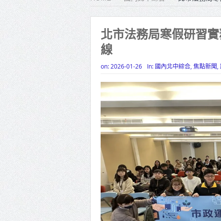
雙北合
高齡健康
北市法務局寒假研習實
線
打鐵厝
高雄「
on:
2026-01-26
In:
國內北中綜合
,
焦點新聞
,
揭幕
高雄東
賴清德
蔣萬安
賴總統