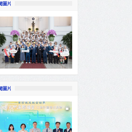
聞圖片
視察
會
貴賓共同
聞圖片
體系