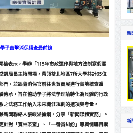
新
律學子直擊消保稽查最前線
新聞稿表示，舉辦「115年市政運作與地方法制寒假實
堂凱局長主持開場，帶領雙北地區7所大學共計65位
部門，並跟隨消保官前往世貿商展進行實地稽查體
驗傳承，旨在協助學子將法學理論轉化為具體的行政
系之法務工作納入未來職涯規劃的選項與考量。
兼新聞聯絡人張峻溢擔綱，分享「新聞媒體實務」。
新
更針對「寶林茶室」、「一番賞糾紛」等輿情矚目案