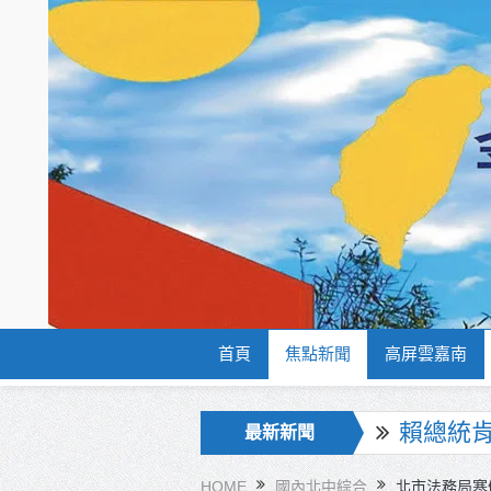
首頁
焦點新聞
高屏雲嘉南
海巡署
最新新聞
北市鮮奶
HOME
國內北中綜合
北市法務局寒