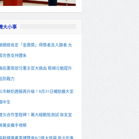
灣大小事
賴總統肯定「金唐獎」得獎者及入圍者 允
諾完善支持體系
海巡署南部分署主官大換血 蔡順元勉提升
巡防戰力
北市鮮奶週報再升級！8月31日補助擴大至
國中生
雙北合作里程碑！萬大線動態測試 侯友宜
蔣萬安攜手視察
高齡健康產業博覽會8/7盛大登場 新北形象