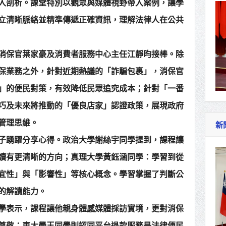
入剖析。課堂特別以觀眾與媒體視野帶入案例，讓學
立清晰脈絡並精準傳遞正確資訊，理解法律人在公共
消保官葉家豪及消費者服務中心主任江靜昀接棒。除
保業務之外，針對近期熱議的「詐騙包裹」，消保官
」的便民對策，有效降低民眾追究成本；針對「一番
巧及未來將推動的「優良店家」認證政策，展現政府
管理思維。
新
子踴躍分享心得。政治大學謝絲宇同學提到，課程讓
讀有更清晰的方向；真理大學黃鈺涵同學：學習到從
宜性」與「影響性」等核心概念。學習掌握了判斷公
的解讀能力。
學表示，課程讓他親身體感媒體採訪實境，更對消保
尊敬；東大學王同學則認同平台退款服務是法律便民