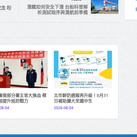
潛艦如何安全下潛 台船科普解
念 盼
析測試程序與潛航前準備
署南部分署主官大換血 蔡
北市鮮奶週報再升級！8月31
勉提升巡防戰力
日補助擴大至國中生
08-04
2026-08-04