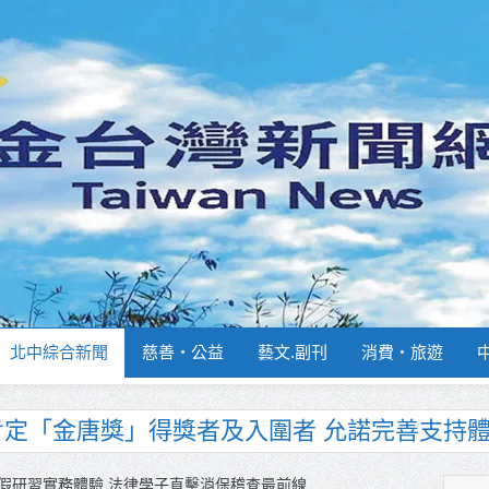
北中綜合新聞
慈善‧公益
藝文.副刊
消費‧旅遊
南部分署主官大換血 蔡順元勉提升巡防戰力
週報再升級！8月31日補助擴大至國中生
假研習實務體驗 法律學子直擊消保稽查最前線