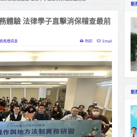
新
作里程碑！萬大線動態測試 侯友宜蔣萬安攜手
產業博覽會8/7盛大登場 新北形象館亮相
務體驗 法律學子直擊消保稽查最前
北側產業園區產業設施公共動土創造千個就業機
三民運動中心」市長陳其邁、運動部長李洋各界
跑馬燈訊息
列印
Email
照山關帝廟全國國中小學書法比賽 圓滿落幕
總統主持將官晉任 期勉精進不對稱戰力
再拋出「倒閣說」 喊推陳其邁組閣
新
肯定「金唐獎」得獎者及入圍者 允諾完善支持