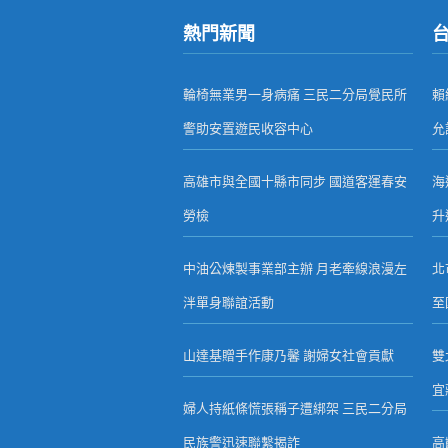
熱門新聞
輪椅無業男一身病痛 三民二分局覺民所
賴
警助安置遊民收容中心
允
高雄市與全國十縣市同步 國道客運春安
海
勞檢
升
中油公煉製事業部主辦 月老牽線浪漫左
北
泮單身聯誼活動
至
山達基贈手作康乃馨 謝婦女社會貢獻
雙
宜
婦人持紙條慌張稱子遭綁架 三民二分局
民族警迅速聯繫揭詐
高