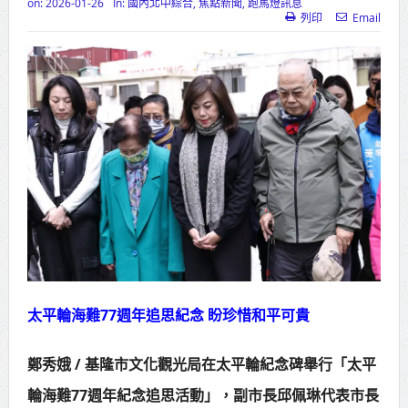
on:
2026-01-26
In:
國內北中綜合
,
焦點新聞
,
跑馬燈訊息
列印
Email
高齡健康產業博覽會8/7盛大登場 新
北形象館亮相
打鐵厝北側產業園區產業設施公共
動土創造千個就業機會
高雄「三民運動中心」市長陳其
邁、運動部長李洋各界貴賓共同揭幕
高雄東照山關帝廟全國國中小學書
法比賽 圓滿落幕
賴清德總統主持將官晉任 期勉精進
太平輪海難77週年追思紀念 盼珍惜和平可貴
不對稱戰力
鄭秀娥 / 基隆市文化觀光局在太平輪紀念碑舉行「太平
蔣萬安再拋出「倒閣說」 喊推陳其
輪海難77週年紀念追思活動」，副市長邱佩琳代表市長
邁組閣