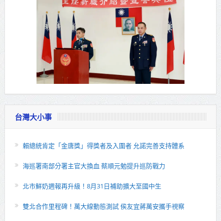
台灣大小事
賴總統肯定「金唐獎」得獎者及入圍者 允諾完善支持體系
海巡署南部分署主官大換血 蔡順元勉提升巡防戰力
北市鮮奶週報再升級！8月31日補助擴大至國中生
雙北合作里程碑！萬大線動態測試 侯友宜蔣萬安攜手視察