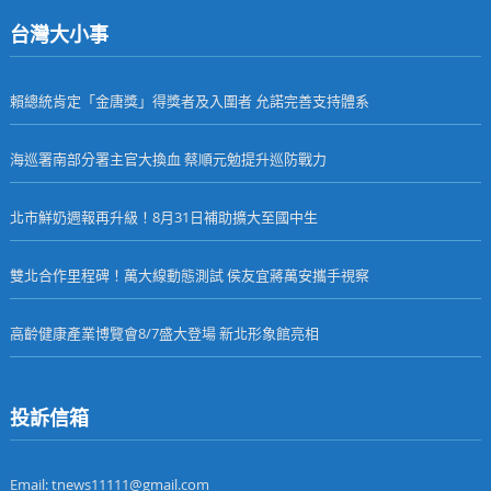
台灣大小事
賴總統肯定「金唐獎」得獎者及入圍者 允諾完善支持體系
海巡署南部分署主官大換血 蔡順元勉提升巡防戰力
北市鮮奶週報再升級！8月31日補助擴大至國中生
雙北合作里程碑！萬大線動態測試 侯友宜蔣萬安攜手視察
高齡健康產業博覽會8/7盛大登場 新北形象館亮相
投訴信箱
Email: tnews11111@gmail.com