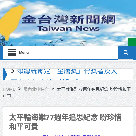
Menu
海巡署南部分署主官大換血 蔡順元
勉提升巡防戰力
HOME
國內北中綜合
太平輪海難77週年追思紀念 盼珍惜和平
可貴
北市鮮奶週報再升級！8月31日補助
擴大至國中生
太平輪海難77週年追思紀念 盼珍惜
雙北合作里程碑！萬大線動態測試
和平可貴
侯友宜蔣萬安攜手視察