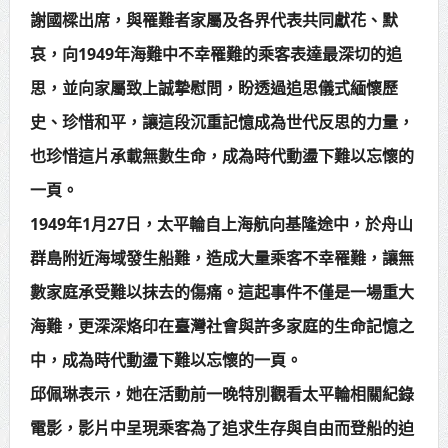
謝國樑出席，與罹難者家屬及各界代表共同獻花、默
賴總統肯定「金唐獎」得獎者及入
哀，向1949年海難中不幸罹難的乘客表達最深切的追
圍者 允諾完善支持體系
思，並向家屬致上誠摯慰問，盼透過追思儀式緬懷歷
史、珍惜和平，讓這段沉重記憶成為世代反思的力量，
也珍惜這片承載無數生命，成為時代動盪下難以忘懷的
一頁。
1949年1月27日，太平輪自上海航向基隆途中，於舟山
群島附近海域發生船難，造成大量乘客不幸罹難，讓無
數家庭承受難以抹去的傷痛。這起事件不僅是一場重大
海難，更深深烙印在臺灣社會與許多家庭的生命記憶之
中，成為時代動盪下難以忘懷的一頁。
邱佩琳表示，她在活動前一晚特別觀看太平輪相關紀錄
電影，影片中呈現乘客為了追求生存與自由而登船的迫