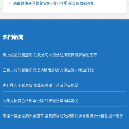
高齡健康產業博覽會8/7盛大登場 新北形象館亮相
熱門新聞
世上處處充滿溫暖 仁武分局大樹分駐所警慷慨解囊助民眾
三民二分局覺民所警成功攔阻詐騙 力保主婦20萬血汗錢
世壯運志工感恩會 蔣萬安感謝：台灣最美風景
高雄大樹特色苦瓜季行銷 評鑑優勝獎頒獎農民
高雄市議會定期大會開幕 議長康裕成致詞期許府會繼續合作推動城市進步