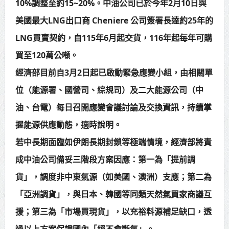
10%調整至約15~20%。中油公司已於今年2月10日與
美國最大LNG出口商 Cheniere 公司簽署長達約25年的
LNG買賣契約，自115年6月起交貨，116年起每年可購
買至120萬公噸。
經濟部目前自3月2日起已啟動緊急應變小組，由相關單
位（能源署、國營司、綜規司）及二大能源公司（中
油、台電）每日召開應變會議討論及交換資訊，持續掌
握能源供應動態，適時說明。
若中長期面臨如伊朗長期封鎖等極端情境，經濟部將責
成中油公司備妥三階段方案因應：第一為「提前調
貨」，調度非中東氣源（如美國、澳洲）支應；第二為
「亞洲調貨」，與日本、韓國等同類天然氣買家商議互
援；第三為「市場買現貨」，以充裕料源補足缺口，透
過以上方案保證國內「絕不會斷氣」。