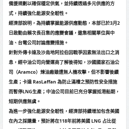
備援規劃以確保穩定供氣，並持續透過多元供應的方
賴總統肯定「金唐獎」得獎者及入
式，持續強化能源安全韌性。
圍者 允諾完善支持體系
經濟部說明，為持續掌握能源供應動態，本部已於3月2
日啟動由賴次長召集的應變會議，邀集相關單位與中
油、台電公司討論應變措施。
針對外傳卡達及沙烏地阿拉伯因戰爭因素無法出口之消
息，經中油公司向營運商了解後得知，沙國國家石油公
司（Aramco）煉油廠雖遭無人機攻擊，但不影響後續
生產；卡達 RasLaffan 為防止滿槽之預防性安全措施
而暫停LNG生產；中油公司目前已充分掌握抵港船期，
短期供應無虞。
為進一步強化能源安全韌性，經濟部持續增加包含美國
在內之採購量，預計將在118年前將美國 LNG 占比從