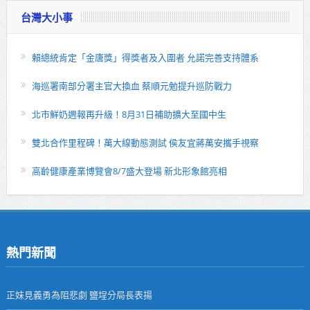
台灣大小事
賴總統肯定「金唐獎」得獎者及入圍者 允諾完善支持體系
海巡署南部分署主官大換血 蔡順元勉提升巡防戰力
北市鮮奶週報再升級！8月31日補助擴大至國中生
雙北合作里程碑！萬大線動態測試 侯友宜蔣萬安攜手視察
高齡健康產業博覽會8/7盛大登場 新北形象館亮相
熱門新聞
正妹見義勇為阻悲劇 鹽埕分局長表揚