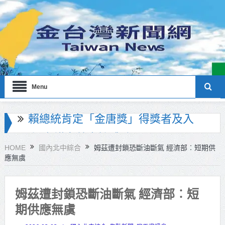
Menu
海巡署南部分署主官大換血 蔡順元
勉提升巡防戰力
HOME
國內北中綜合
姆茲遭封鎖恐斷油斷氣 經濟部︰短期供
應無虞
北市鮮奶週報再升級！8月31日補助
擴大至國中生
姆茲遭封鎖恐斷油斷氣 經濟部︰短
雙北合作里程碑！萬大線動態測試
期供應無虞
侯友宜蔣萬安攜手視察