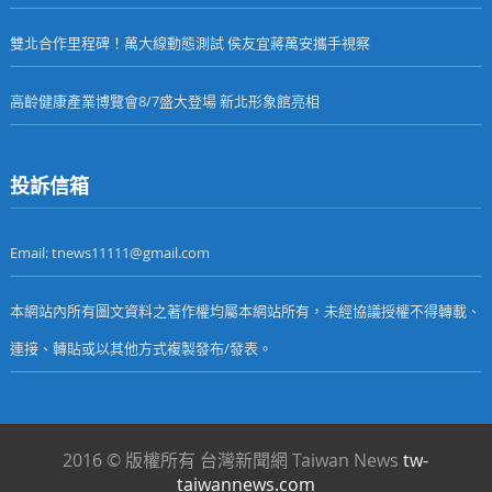
雙北合作里程碑！萬大線動態測試 侯友宜蔣萬安攜手視察
高齡健康產業博覽會8/7盛大登場 新北形象館亮相
投訴信箱
Email: tnews11111@gmail.com
本網站內所有圖文資料之著作權均屬本網站所有，未經協議授權不得轉載、
連接、轉貼或以其他方式複製發布/發表。
2016 © 版權所有 台灣新聞網 Taiwan News
tw-
taiwannews.com