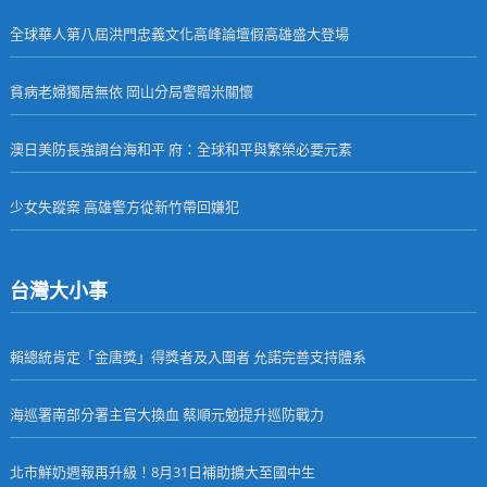
全球華人第八屆洪門忠義文化高峰論壇假高雄盛大登場
貧病老婦獨居無依 岡山分局警贈米關懷
澳日美防長強調台海和平 府：全球和平與繁榮必要元素
少女失蹤案 高雄警方從新竹帶回嫌犯
台灣大小事
賴總統肯定「金唐獎」得獎者及入圍者 允諾完善支持體系
海巡署南部分署主官大換血 蔡順元勉提升巡防戰力
北市鮮奶週報再升級！8月31日補助擴大至國中生