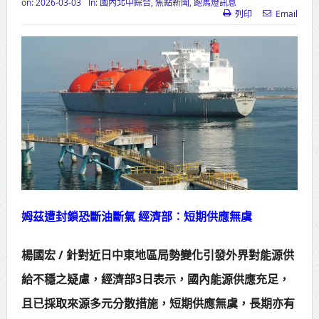
on:
2026-03-03
In:
國內北中綜合
,
焦點新聞
,
跑馬燈訊息
列印
Email
高齡健康產業博覽會8/7盛大登場 新
北形象館亮相
打鐵厝北側產業園區產業設施公共
動土創造千個就業機會
高雄「三民運動中心」市長陳其
邁、運動部長李洋各界貴賓共同揭幕
高雄東照山關帝廟全國國中小學書
法比賽 圓滿落幕
姆茲遭封鎖恐斷油斷氣 經濟部︰短期供應無虞
賴清德總統主持將官晉任 期勉精進
楊國宏 / 針對近日中東地區局勢變化引發外界對能源供
不對稱戰力
給不穩之疑慮，經濟部3日表示，國內能源供應充足，
蔣萬安再拋出「倒閣說」 喊推陳其
且已採取來源多元分散措施，短期供應無虞，長期亦有
邁組閣