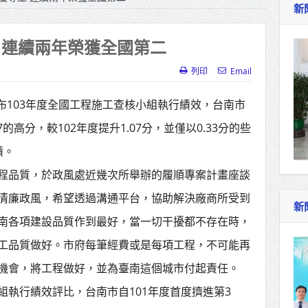
新
作里程碑！萬大線動態測試 侯友宜蔣萬安攜手
產業博覽會8/7盛大登場 新北形象館亮相
 連續兩年榮獲全國第二
北側產業園區產業設施公共動土創造千個就業機
列印
Email
三民運動中心」市長陳其邁、運動部長李洋各界
公布103年度全國工程施工查核小組執行績效，台南市
的高分，較102年度提升1.07分，並僅以0.33分的些
照山關帝廟全國國中小學書法比賽 圓滿落幕
績。
總統主持將官晉任 期勉精進不對稱戰力
程品質，於政風處近幾次所舉辦的履順專案計畫座談
再拋出「倒閣說」 喊推陳其邁組閣
清廉政風，希望透過溝通平台，協助解決廠商所受到
新
南各項建設品質作到最好，當一切干擾都不存在時，
肯定「金唐獎」得獎者及入圍者 允諾完善支持
工品質做好。市府每筆經費或是每項工程，不可能再
機會，將工程做好，並為臺南這個城市付起責任。
組執行績效評比，台南市自101年度首度擠進第3