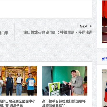
Next
旗山轉爐石案 高市府：連續重罰、移送法辦
自由車
新
東照山關帝廟全國國中小
高市攜手台鋼雄鷹打造循環杯
法比賽 圓滿落幕
減塑減碳新標竿