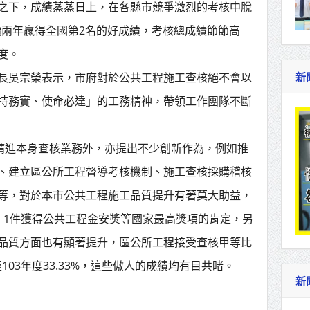
之下，成績蒸蒸日上，在各縣市競爭激烈的考核中脫
連續兩年贏得全國第2名的好成績，考核總成績節節高
度。
長吳宗榮表示，市府對於公共工程施工查核絕不會以
新
持務實、使命必達」的工務精神，帶領工作團隊不斷
了精進本身查核業務外，亦提出不少創新作為，例如推
、建立區公所工程督導考核機制、施工查核採購稽核
等，對於本市公共工程施工品質提升有著莫大助益，
、1件獲得公共工程金安獎等國家最高獎項的肯定，另
品質方面也有顯著提升，區公所工程接受查核甲等比
至103年度33.33%，這些傲人的成績均有目共睹。
新