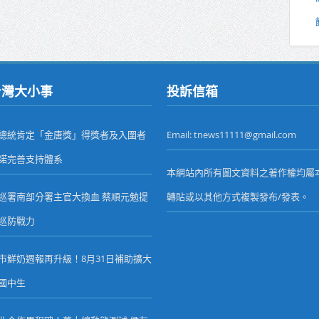
台灣大小事
投訴信箱
總統肯定「金唐獎」得獎者及入圍者
Email: tnews11111@gmail.com
諾完善支持體系
本網站內所有圖文資料之著作權均屬
巡署南部分署主官大換血 蔡順元勉提
轉貼或以其他方式複製發布/發表。
巡防戰力
市鮮奶週報再升級！8月31日補助擴大
國中生