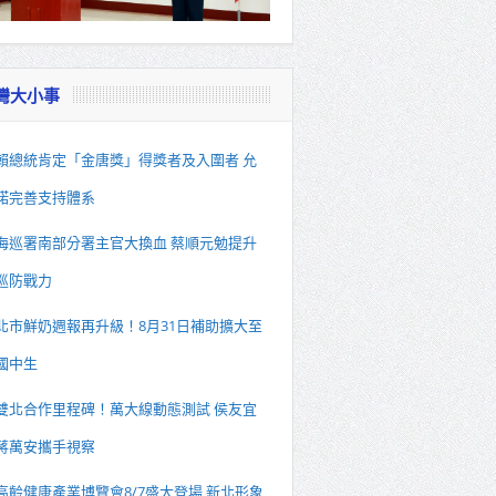
灣大小事
賴總統肯定「金唐獎」得獎者及入圍者 允
諾完善支持體系
海巡署南部分署主官大換血 蔡順元勉提升
巡防戰力
北市鮮奶週報再升級！8月31日補助擴大至
國中生
雙北合作里程碑！萬大線動態測試 侯友宜
蔣萬安攜手視察
高齡健康產業博覽會8/7盛大登場 新北形象