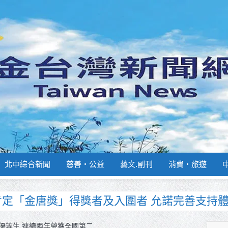
北中綜合新聞
慈善‧公益
藝文.副刊
消費‧旅遊
南部分署主官大換血 蔡順元勉提升巡防戰力
週報再升級！8月31日補助擴大至國中生
優等生 連續兩年榮獲全國第二