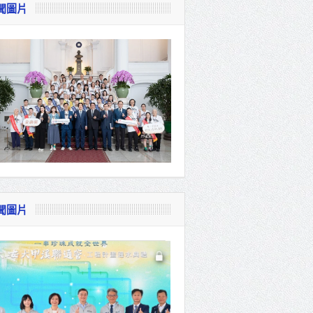
聞圖片
視察
會
貴賓共同
聞圖片
體系