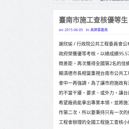
雙北合
高齡健康
臺南市施工查核優等生
打鐵厝
on:
2015-06-05
In:
高屏雲嘉南
高雄「
謝欣瑜 / 行政院公共工程委員會
揭幕
政府榮獲優等考核，以總成績95.57
高雄東
微差距，再次獲得全國第2名的佳
賴清德
賴清德市長相當重視台南市公共工
蔣萬安
會中一再強調，為了讓市府施政有
的不當干擾、要求、或外力，讓台
賴總統
希望廠商能拿出專業本領，並將施
作第二次，所以要秉持只有一次的
工程會辦理的全國工程施工查核小