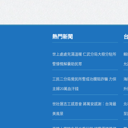
熱門新聞
世上處處充滿溫暖 仁武分局大樹分駐所
賴
警慷慨解囊助民眾
允
三民二分局覺民所警成功攔阻詐騙 力保
海
主婦20萬血汗錢
升
世壯運志工感恩會 蔣萬安感謝：台灣最
北
美風景
至