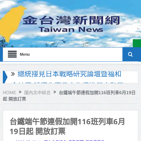
Menu
北市政府員工親子日登場！ 蔣萬
安：亮眼市政榮譽歸功每一位同仁
HOME
國內北中綜合
台鐵端午節連假加開116班列車6月19日
起 開放訂票
工研院推出「畜牧場保全機器人」
守護農場安全
台鐵端午節連假加開116班列車6月
竹市消防博物館1樓開館 邀市民走進
19日起 開放訂票
市定古蹟體驗消防文化