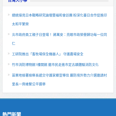
台灣大小事
總統接見日本戰略研究論壇暨福和會訪團 盼深化臺日合作促進印
太和平繁榮
北市政府員工親子日登場！ 蔣萬安：亮眼市政榮譽歸功每一位同
仁
工研院推出「畜牧場保全機器人」 守護農場安全
竹市消防博物館1樓開館 邀市民走進市定古蹟體驗消防文化
苗栗地檢署檢察長遞交守護家鄉宣導信 嚴防境外勢力介選邀請村
里長一齊維繫公平選舉
熱門新聞