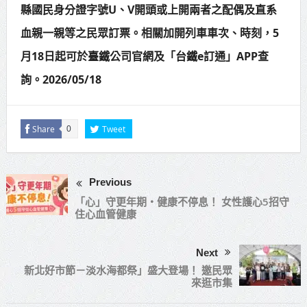
縣國民身分證字號U、V開頭或上開兩者之配偶及直系
血親一親等之民眾訂票。相關加開列車車次、時刻，5
月18日起可於臺鐵公司官網及「台鐵e訂通」APP查
詢。2026/05/18
Share
Tweet
0
Previous
「心」守更年期‧健康不停息！ 女性護心5招守
住心血管健康
Next
新北好市節－淡水海都祭」盛大登場！ 邀民眾
來逛市集