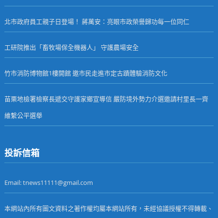
北市政府員工親子日登場！ 蔣萬安：亮眼市政榮譽歸功每一位同仁
工研院推出「畜牧場保全機器人」 守護農場安全
竹市消防博物館1樓開館 邀市民走進市定古蹟體驗消防文化
苗栗地檢署檢察長遞交守護家鄉宣導信 嚴防境外勢力介選邀請村里長一齊
維繫公平選舉
投訴信箱
Email: tnews11111@gmail.com
本網站內所有圖文資料之著作權均屬本網站所有，未經協議授權不得轉載、