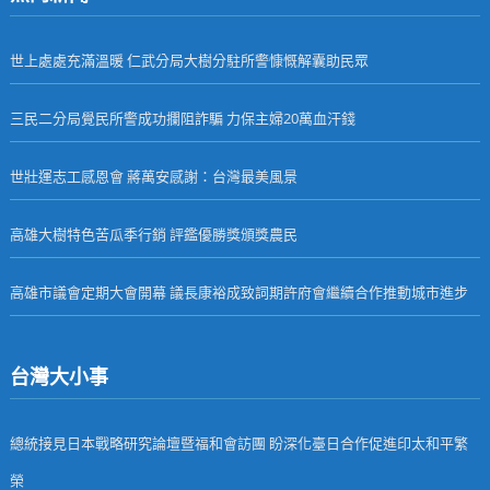
世上處處充滿溫暖 仁武分局大樹分駐所警慷慨解囊助民眾
三民二分局覺民所警成功攔阻詐騙 力保主婦20萬血汗錢
世壯運志工感恩會 蔣萬安感謝：台灣最美風景
高雄大樹特色苦瓜季行銷 評鑑優勝獎頒獎農民
高雄市議會定期大會開幕 議長康裕成致詞期許府會繼續合作推動城市進步
台灣大小事
總統接見日本戰略研究論壇暨福和會訪團 盼深化臺日合作促進印太和平繁
榮