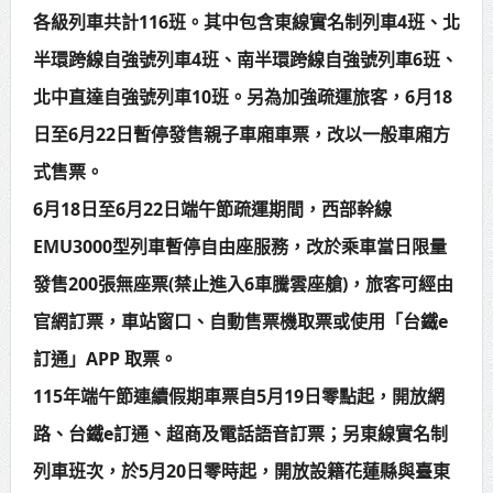
各級列車共計116班。其中包含東線實名制列車4班、北
中壢三教紫雲宮捐贈救護車 挹注桃
半環跨線自強號列車4班、南半環跨線自強號列車6班、
消救護量能
北中直達自強號列車10班。另為加強疏運旅客，6月18
總統接見日本戰略研究論壇暨福和
日至6月22日暫停發售親子車廂車票，改以一般車廂方
會訪團 盼深化臺日合作促進印太和平
式售票。
繁榮
6月18日至6月22日端午節疏運期間，西部幹線
EMU3000型列車暫停自由座服務，改於乘車當日限量
發售200張無座票(禁止進入6車騰雲座艙)，旅客可經由
官網訂票，車站窗口、自動售票機取票或使用「台鐵e
訂通」APP 取票。
115年端午節連續假期車票自5月19日零點起，開放網
路、台鐵e訂通、超商及電話語音訂票；另東線實名制
列車班次，於5月20日零時起，開放設籍花蓮縣與臺東