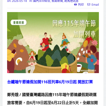
on:
2026-05-18
In:
國內北中綜合
,
焦點新聞
,
跑馬燈訊息
列印
Email
苗栗地檢署檢察長遞交守護家鄉宣
導信 嚴防境外勢力介選邀請村里長一
齊維繫公平選舉
彰化聯合捐贈4輛高規格救護車 首配
全自動電動擔架床
美濃稻米品質競賽開跑 高雄147論壇
揭開好飯祕密、飄米香
蔣萬安指示各單位提前完成海豚颱
風各項防災準備工作
台鐵端午節連假加開116班列車6月19日起 開放訂票
新北行動治理 侯友宜督導基層建設
鄭秀娥 / 國營臺灣鐵路因應115年端午節連續假期疏運
推動瑞芳礦業文化保存 打造山海觀光
旅客需要，自6月19日起至6月22日止計5天，全線加開
新品牌