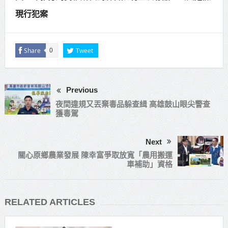
現行犯案
Share
Tweet
0
Previous
夜間違規又丟棄毒品躲查緝 高雄鼓山眼尖警查
獲毒駕
Next
關心原鄉農業發展 陳幸富爭取放寬「農用搬運
車補助」資格
RELATED ARTICLES