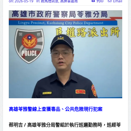
on:
2026-05-19
In:
跑馬燈訊息
,
高屏雲嘉南
列印
Email
高齡健康產業博覽會8/7盛大登場 新
北形象館亮相
打鐵厝北側產業園區產業設施公共
動土創造千個就業機會
高雄「三民運動中心」市長陳其
邁、運動部長李洋各界貴賓共同揭幕
高雄東照山關帝廟全國國中小學書
法比賽 圓滿落幕
賴清德總統主持將官晉任 期勉精進
不對稱戰力
高雄苓雅警線上查獲毒品、公共危險現行犯案
蔣萬安再拋出「倒閣說」 喊推陳其
蔡明吉 / 高雄苓雅分局警組於執行巡邏勤務時，巡經苓
邁組閣