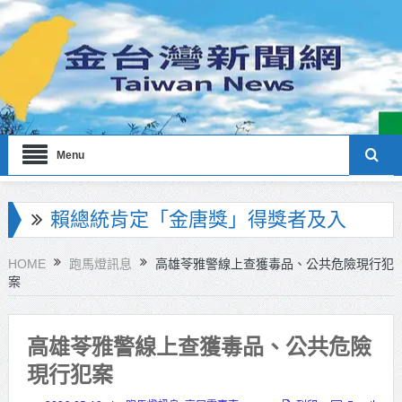
Menu
海巡署南部分署主官大換血 蔡順元
勉提升巡防戰力
HOME
跑馬燈訊息
高雄苓雅警線上查獲毒品、公共危險現行犯
案
北市鮮奶週報再升級！8月31日補助
擴大至國中生
高雄苓雅警線上查獲毒品、公共危險
雙北合作里程碑！萬大線動態測試
現行犯案
侯友宜蔣萬安攜手視察