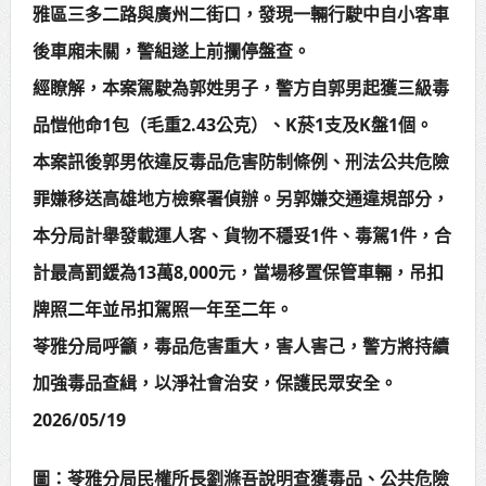
雅區三多二路與廣州二街口，發現一輛行駛中自小客車
賴總統肯定「金唐獎」得獎者及入
後車廂未關，警組遂上前攔停盤查。
圍者 允諾完善支持體系
經瞭解，本案駕駛為郭姓男子，警方自郭男起獲三級毒
品愷他命1包（毛重2.43公克）、K菸1支及K盤1個。
本案訊後郭男依違反毒品危害防制條例、刑法公共危險
罪嫌移送高雄地方檢察署偵辦。另郭嫌交通違規部分，
本分局計舉發載運人客、貨物不穩妥1件、毒駕1件，合
計最高罰鍰為13萬8,000元，當場移置保管車輛，吊扣
牌照二年並吊扣駕照一年至二年。
苓雅分局呼籲，毒品危害重大，害人害己，警方將持續
加強毒品查緝，以淨社會治安，保護民眾安全。
2026/05/19
圖：苓雅分局民權所長劉滌吾說明查獲毒品、公共危險