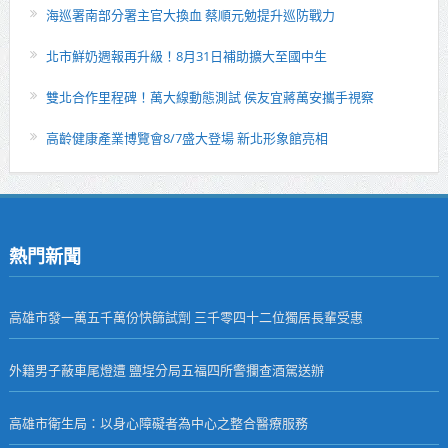
海巡署南部分署主官大換血 蔡順元勉提升巡防戰力
北市鮮奶週報再升級！8月31日補助擴大至國中生
雙北合作里程碑！萬大線動態測試 侯友宜蔣萬安攜手視察
高齡健康產業博覽會8/7盛大登場 新北形象館亮相
熱門新聞
高雄市發一萬五千萬份快篩試劑 三千零四十二位獨居長輩受惠
外籍男子蔽車尾燈遭 鹽埕分局五福四所警攔查酒駕送辦
高雄市衛生局：以身心障礙者為中心之整合醫療服務