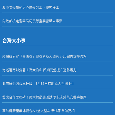
北市表揚模範身心障礙勞工、優秀移工
內政部核定警察局局長等重要警職人事案
台灣大小事
賴總統肯定「金唐獎」得獎者及入圍者 允諾完善支持體系
海巡署南部分署主官大換血 蔡順元勉提升巡防戰力
北市鮮奶週報再升級！8月31日補助擴大至國中生
雙北合作里程碑！萬大線動態測試 侯友宜蔣萬安攜手視察
高齡健康產業博覽會8/7盛大登場 新北形象館亮相