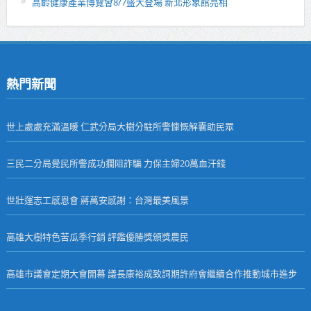
高齡健康產業博覽會8/7盛大登場 新北形象館亮相
熱門新聞
世上處處充滿溫暖 仁武分局大樹分駐所警慷慨解囊助民眾
三民二分局覺民所警成功攔阻詐騙 力保主婦20萬血汗錢
世壯運志工感恩會 蔣萬安感謝：台灣最美風景
高雄大樹特色苦瓜季行銷 評鑑優勝獎頒獎農民
高雄市議會定期大會開幕 議長康裕成致詞期許府會繼續合作推動城市進步