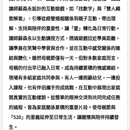
講師蘇森永設計的互動遊戲，如「找數字」與「雙人繩
賴總統肯定「金唐獎」得獎者及入
索解套」，引導從經營婚姻關係到親子互動，帶出理
圍者 允諾完善支持體系
解、支持與陪伴的重要性，讓「愛」轉化為日常行動。
講師蘇森永以生動講授方式，透過遊戲拉近學員距離，
讓學員在笑聲中學習與合作，並在互動中感受關係的連
結與變化。雖然母親節僅有一天，但對多數家庭而言，
母親的付出早已融入日常，成為持續累積的情感連結。
現場有多組家庭共同參與，有人一邊照顧幼兒，一邊投
入課程，也有伴侶攜手完成挑戰，在互動中展現出家庭
間真實的互動樣貌。從簡單的眼神交流到共同完成任務
的過程，皆為家庭關係累積的重要片段。使母親節與
「520」的意義延伸至日常生活，讓關懷與陪伴持續發
生。