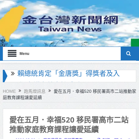
Menu
海巡署南部分署主官大換血 蔡順元
勉提升巡防戰力
HOME
跑馬燈訊息
愛在五月．幸福520 移民署高市二站推動家
庭教育課程讓愛延續
北市鮮奶週報再升級！8月31日補助
擴大至國中生
愛在五月．幸福520 移民署高市二站
雙北合作里程碑！萬大線動態測試
推動家庭教育課程讓愛延續
侯友宜蔣萬安攜手視察