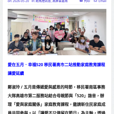
on:
2026-05-20
In:
跑馬燈訊息
,
高屏雲嘉南
列印
Email
高齡健康產業博覽會8/7盛大登場 新
北形象館亮相
打鐵厝北側產業園區產業設施公共
動土創造千個就業機會
高雄「三民運動中心」市長陳其
邁、運動部長李洋各界貴賓共同揭幕
高雄東照山關帝廟全國國中小學書
愛在五月．幸福520 移民署高市二站推動家庭教育課程
讓愛延續
法比賽 圓滿落幕
賴清德總統主持將官晉任 期勉精進
鄭淑玲 / 五月是傳遞愛與感恩的時節，移民署南區事務
不對稱戰力
大隊高雄市第二服務站結合母親節與「520」諧音，辦
蔣萬安再拋出「倒閣說」 喊推陳其
理「愛與家庭關係」家庭教育課程，邀請新住民家庭成
邁組閣
員共同參與。以「讓愛不只停留在節日」為主軸，透過