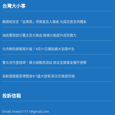
台灣大小事
賴總統肯定「金唐獎」得獎者及入圍者 允諾完善支持體系
海巡署南部分署主官大換血 蔡順元勉提升巡防戰力
北市鮮奶週報再升級！8月31日補助擴大至國中生
雙北合作里程碑！萬大線動態測試 侯友宜蔣萬安攜手視察
高齡健康產業博覽會8/7盛大登場 新北形象館亮相
投訴信箱
Email: tnews11111@gmail.com