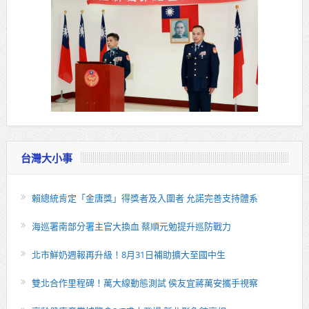
台灣大小事
賴總統肯定「金唐獎」得獎者及入圍者 允諾完善支持體系
海巡署南部分署主官大換血 蔡順元勉提升巡防戰力
北市鮮奶週報再升級！8月31日補助擴大至國中生
雙北合作里程碑！萬大線動態測試 侯友宜蔣萬安攜手視察