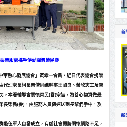
新
苗栗榮服處攜手傳愛關懷榮民眷
人中華熱心發展協會」黃幸一會員，近日代表協會捐贈
由代理處長柯長榮偕同總幹事王國良、榮欣志工及替
忱。本著輔導會關懷榮民(眷)宗旨，將善心物資做最
年長榮民(眷)，由服務人員儘速送到長輩們手中，及
新
群退伍軍人自發成立，有感社會弱勢關懷網路不足，