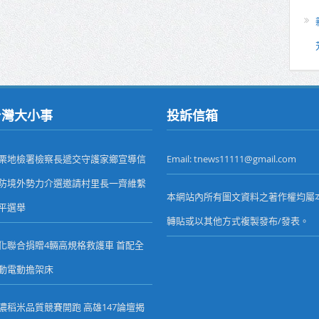
台灣大小事
投訴信箱
栗地檢署檢察長遞交守護家鄉宣導信
Email: tnews11111@gmail.com
防境外勢力介選邀請村里長一齊維繫
本網站內所有圖文資料之著作權均屬
平選舉
轉貼或以其他方式複製發布/發表。
化聯合捐贈4輛高規格救護車 首配全
動電動擔架床
濃稻米品質競賽開跑 高雄147論壇揭