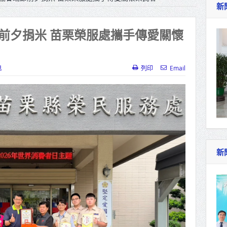
新
指示各單位提前完成海豚颱風各項防災準備工作
治理 侯友宜督導基層建設 推動瑞芳礦業文化保
前夕捐米 苗栗榮服處攜手傳愛關懷
新品牌
教紫雲宮捐贈救護車 挹注桃消救護量能
息
列印
Email
郵局愛目標改善獨居長者居住環境
原台中州農會田中倉庫 4棟日式穀倉重現風華
業超前布局NADCAP新版認證 19名學員完成
新
暴增7成單週1.8萬人62例重症創新高
檢署檢察長遞交守護家鄉宣導信 嚴防境外勢力
維繫公平選舉