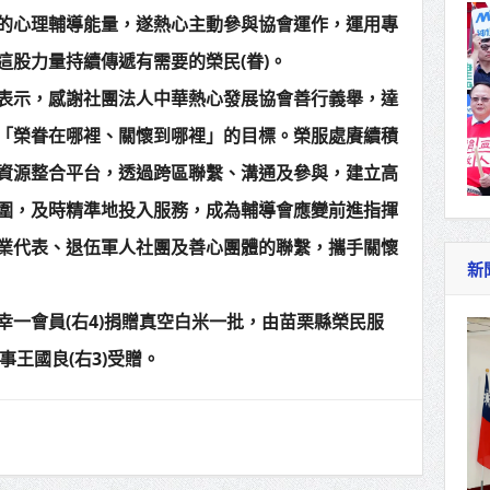
的心理輔導能量，遂熱心主動參與協會運作，運用專
這股力量持續傳遞有需要的榮民(眷)。
表示，感謝社團法人中華熱心發展協會善行義舉，達
「榮眷在哪裡、關懷到哪裡」的目標。榮服處賡續積
資源整合平台，透過跨區聯繫、溝通及參與，建立高
圍，及時精準地投入服務，成為輔導會應變前進指揮
業代表、退伍軍人社團及善心團體的聯繫，攜手關懷
新
幸一會員(右4)捐贈真空白米一批，由苗栗縣榮民服
事王國良(右3)受贈。