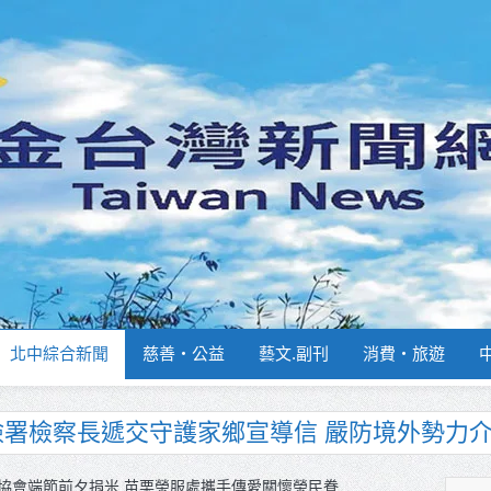
北中綜合新聞
慈善‧公益
藝文.副刊
消費‧旅遊
捐贈4輛高規格救護車 首配全自動電動擔架床
品質競賽開跑 高雄147論壇揭開好飯祕密、飄
協會端節前夕捐米 苗栗榮服處攜手傳愛關懷榮民眷