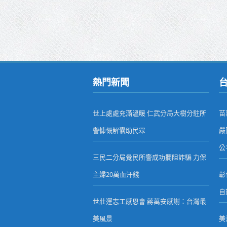
熱門新聞
世上處處充滿溫暖 仁武分局大樹分駐所
苗
警慷慨解囊助民眾
嚴
公
三民二分局覺民所警成功攔阻詐騙 力保
主婦20萬血汗錢
彰
自
世壯運志工感恩會 蔣萬安感謝：台灣最
美風景
美