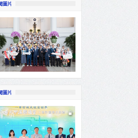
聞圖片
存 打造
化學製程進
聞圖片
介選邀請村