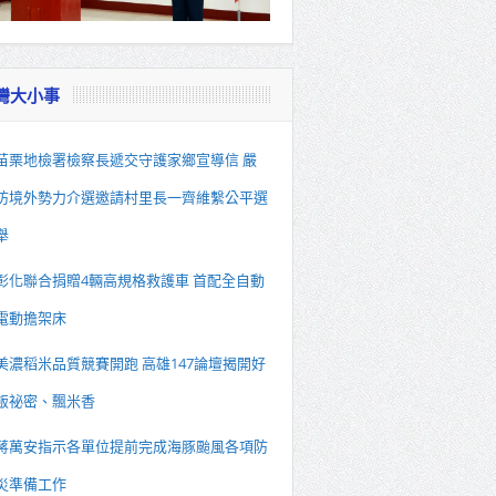
灣大小事
苗栗地檢署檢察長遞交守護家鄉宣導信 嚴
防境外勢力介選邀請村里長一齊維繫公平選
舉
彰化聯合捐贈4輛高規格救護車 首配全自動
電動擔架床
美濃稻米品質競賽開跑 高雄147論壇揭開好
飯祕密、飄米香
蔣萬安指示各單位提前完成海豚颱風各項防
災準備工作