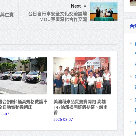
Next
台日自行車安全文化交流論壇
醫與仁寶
MOU簽署深化合作交流
台
聯合捐贈4輛高規格救護車
美濃稻米品質競賽開跑 高雄
全自動電動擔架床
147論壇揭開好飯祕密、飄米
香
08-07
2026-08-07