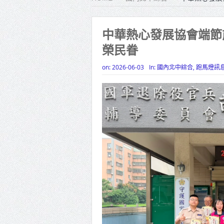
蔣萬安
新北行動
中華熱心發展協會端節
榮民眷
山海觀光
中壢三
on:
2026-06-03
In:
國內北中綜合
,
跑馬燈訊
新竹市
歷史建築
高雄航太
階培訓
新冠就醫
苗栗地
里長一齊