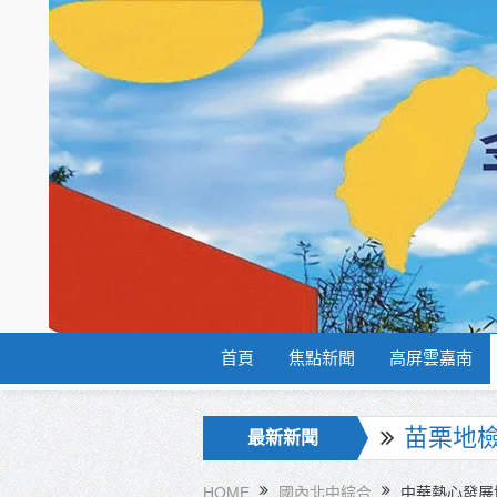
首頁
焦點新聞
高屏雲嘉南
彰化聯合
最新新聞
美濃稻米
HOME
國內北中綜合
中華熱心發展