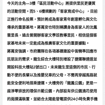
今天的主角—3樓「區民活動中心」將提供里民更優質
的活動空間。而5、6樓規劃的「客家育成中心」，目前
正進行命名投票，預計將成為客家青年創意孵化與文化
傳承的重要基地。蔣萬安也特別稱讚身為客家人的沈鳳
雲里長，過去曾開辦客家文學班教導里民，相信這個客
家基地未來一定能成為推廣客家文化的重要據點。
蔣萬安強調，市府團隊在各項基礎建設中皆精準回應市
民朋友的需求。龍生綜合大樓特別增設了捷運聯通道並
開設科技大樓站2號出口，未來龍生里這側的市民、行
動不便的長輩以及推嬰兒車的父母，不需再穿越馬路就
能安全便利地搭乘捷運。大樓旁的「龍鳳公園」更是一
座淨零排放的環保示範公園，內部設有供公園澆花使用
的雨撲滿裝置，並結合太陽能發電提供24小時免費手機