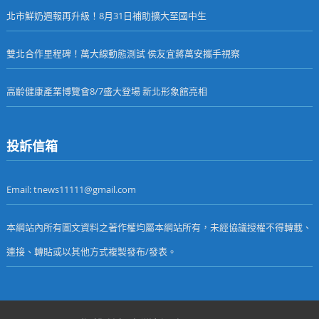
北市鮮奶週報再升級！8月31日補助擴大至國中生
雙北合作里程碑！萬大線動態測試 侯友宜蔣萬安攜手視察
高齡健康產業博覽會8/7盛大登場 新北形象館亮相
投訴信箱
Email: tnews11111@gmail.com
本網站內所有圖文資料之著作權均屬本網站所有，未經協議授權不得轉載、
連接、轉貼或以其他方式複製發布/發表。