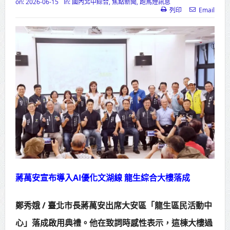
on:
2026-06-15
In:
國內北中綜合
,
焦點新聞
,
跑馬燈訊息
列印
Email
高齡健康產業博覽會8/7盛大登場 新
北形象館亮相
打鐵厝北側產業園區產業設施公共
動土創造千個就業機會
高雄「三民運動中心」市長陳其
邁、運動部長李洋各界貴賓共同揭幕
高雄東照山關帝廟全國國中小學書
法比賽 圓滿落幕
賴清德總統主持將官晉任 期勉精進
蔣萬安宣布導入AI優化文湖線 龍生綜合大樓落成
不對稱戰力
鄭秀娥 / 臺北市長蔣萬安出席大安區「龍生區民活動中
蔣萬安再拋出「倒閣說」 喊推陳其
心」落成啟用典禮。他在致詞時感性表示，這棟大樓過
邁組閣