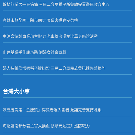
輪椅無業男一身病痛 三民二分局覺民所警助安置遊民收容中心
高雄市與全國十縣市同步 國道客運春安勞檢
中油公煉製事業部主辦 月老牽線浪漫左泮單身聯誼活動
山達基贈手作康乃馨 謝婦女社會貢獻
婦人持紙條慌張稱子遭綁架 三民二分局民族警迅速聯繫揭詐
台灣大小事
賴總統肯定「金唐獎」得獎者及入圍者 允諾完善支持體系
海巡署南部分署主官大換血 蔡順元勉提升巡防戰力