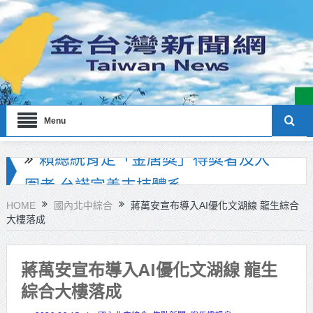
Menu
海巡署南部分署主官大換血 蔡順元
勉提升巡防戰力
HOME
國內北中綜合
蔣萬安宣布導入AI優化文湖線 龍生綜合
大樓落成
北市鮮奶週報再升級！8月31日補助
擴大至國中生
蔣萬安宣布導入AI優化文湖線 龍生
雙北合作里程碑！萬大線動態測試
綜合大樓落成
侯友宜蔣萬安攜手視察