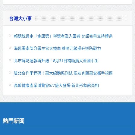
台灣大小事
賴總統肯定「金唐獎」得獎者及入圍者 允諾完善支持體系
海巡署南部分署主官大換血 蔡順元勉提升巡防戰力
北市鮮奶週報再升級！8月31日補助擴大至國中生
雙北合作里程碑！萬大線動態測試 侯友宜蔣萬安攜手視察
高齡健康產業博覽會8/7盛大登場 新北形象館亮相
熱門新聞