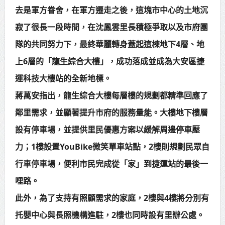
去是軍方眷舍，在軍方遷走之後，這塊市中心的土地沉
賴總統肯定「金唐獎」得獎者及入
寂了很長一段時間，在沈鳳雲里長積極爭取以及市府團
圍者 允諾完善支持體系
隊的共同努力下，最終華麗轉身蓋起這棟地下4層、地
上6層的「龍生綜合大樓」，成功落成並成為大安區捷
運科技大樓站的全新地標。
蔣萬安指出，龍生綜合大樓每層樓的規劃都精準回應了
鄰里需求，並顯著提升市府的服務量能。大樓地下樓層
設有停車場，並提供里民優惠方案以緩解周邊停車壓
力；1樓設置YouBike微笑單車站點，2樓則規劃民眾自
行車停車場，便利市民完成從「家」到捷運站的最後一
哩路。
此外，為了支持有照顧需求的家庭，2樓與4樓將分別有
托嬰中心與長照機構進駐，2樓也同時設有里辦公處。