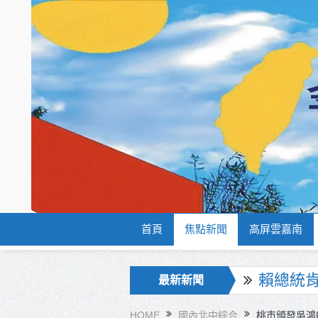
首頁
焦點新聞
高屏雲嘉南
海巡署
最新新聞
北市鮮奶
HOME
國內北中綜合
桃市頒發吳鴻