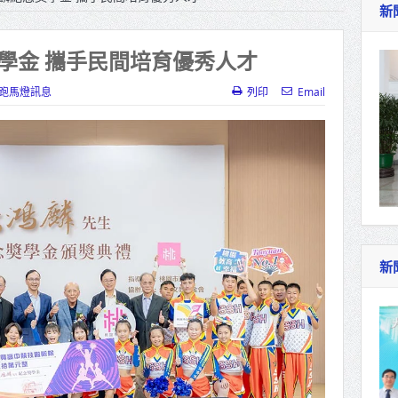
新
作里程碑！萬大線動態測試 侯友宜蔣萬安攜手
產業博覽會8/7盛大登場 新北形象館亮相
學金 攜手民間培育優秀人才
北側產業園區產業設施公共動土創造千個就業機
跑馬燈訊息
列印
Email
三民運動中心」市長陳其邁、運動部長李洋各界
照山關帝廟全國國中小學書法比賽 圓滿落幕
總統主持將官晉任 期勉精進不對稱戰力
再拋出「倒閣說」 喊推陳其邁組閣
新
肯定「金唐獎」得獎者及入圍者 允諾完善支持