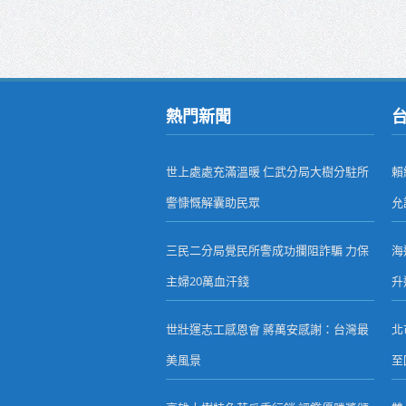
熱門新聞
世上處處充滿溫暖 仁武分局大樹分駐所
賴
警慷慨解囊助民眾
允
三民二分局覺民所警成功攔阻詐騙 力保
海
主婦20萬血汗錢
升
世壯運志工感恩會 蔣萬安感謝：台灣最
北
美風景
至