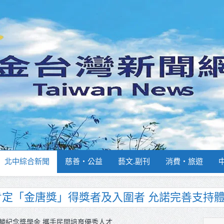
北中綜合新聞
慈善‧公益
藝文.副刊
消費‧旅遊
南部分署主官大換血 蔡順元勉提升巡防戰力
週報再升級！8月31日補助擴大至國中生
麟紀念獎學金 攜手民間培育優秀人才