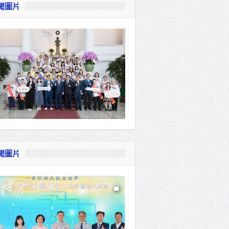
聞圖片
視察
會
貴賓共同
聞圖片
體系