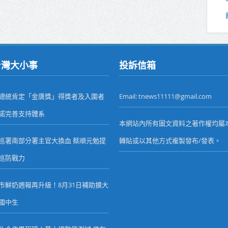
台灣大小事
投訴信箱
總統肯定「金唐獎」得獎者及入圍者
Email: tnews11111@gmail.com
諾完善支持體系
本網站內所有圖文資料之著作權均屬
巡署南部分署主官大換血 蔡順元勉提
轉貼或以其他方式複製發布/發表。
巡防戰力
市鮮奶週報再升級！8月31日補助擴大
國中生