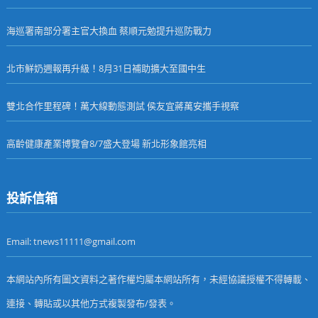
海巡署南部分署主官大換血 蔡順元勉提升巡防戰力
北市鮮奶週報再升級！8月31日補助擴大至國中生
雙北合作里程碑！萬大線動態測試 侯友宜蔣萬安攜手視察
高齡健康產業博覽會8/7盛大登場 新北形象館亮相
投訴信箱
Email: tnews11111@gmail.com
本網站內所有圖文資料之著作權均屬本網站所有，未經協議授權不得轉載、
連接、轉貼或以其他方式複製發布/發表。