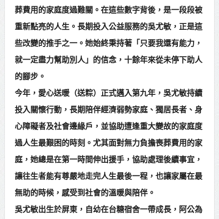
葬費用的家庭度過難關。在這些數字背後，是一段段被
賴總統肯定「金唐獎」得獎者及入
重新點亮的人生。長期投入公益服務的吳尤敏，正是這
圍者 允諾完善支持體系
些改變的推手之一。她始終秉持著「只要我還有能力，
就一定盡力幫助別人」的信念，十餘年來從未停下助人
的腳步。
今年，愛心送暖（送粽）正式邁入第九年，吳尤敏持續
投入關懷行動，長期陪伴經濟弱勢家庭、獨居長者、身
心障礙者及社會邊緣戶，並協助遭逢重大變故的家庭度
過人生最艱困的時刻。尤其面對無力負擔喪葬費用的家
庭，她總是在第一時間伸出援手，協助處理後續事宜，
讓往生者能有尊嚴地走完人生最後一程，也讓家屬在最
無助的時候，感受到社會的溫暖與陪伴。
吳尤敏出生於屏東，自幼在台糖宿舍一帶成長，阿公為