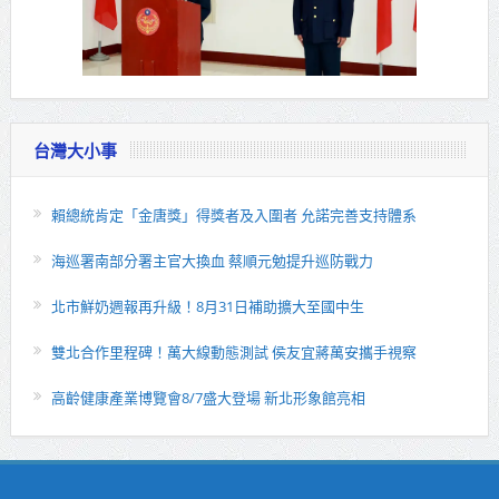
台灣大小事
賴總統肯定「金唐獎」得獎者及入圍者 允諾完善支持體系
海巡署南部分署主官大換血 蔡順元勉提升巡防戰力
北市鮮奶週報再升級！8月31日補助擴大至國中生
雙北合作里程碑！萬大線動態測試 侯友宜蔣萬安攜手視察
高齡健康產業博覽會8/7盛大登場 新北形象館亮相