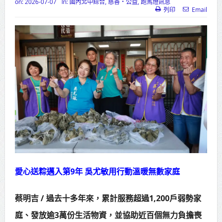
on:
2026-07-07
In:
國內北中綜合
,
慈善‧公益
,
跑馬燈訊息
列印
Email
高齡健康產業博覽會8/7盛大登場 新
北形象館亮相
打鐵厝北側產業園區產業設施公共
動土創造千個就業機會
高雄「三民運動中心」市長陳其
邁、運動部長李洋各界貴賓共同揭幕
高雄東照山關帝廟全國國中小學書
法比賽 圓滿落幕
賴清德總統主持將官晉任 期勉精進
愛心送粽邁入第9年 吳尤敏用行動溫暖無數家庭
不對稱戰力
蔡明吉 / 過去十多年來，累計服務超過1,200戶弱勢家
蔣萬安再拋出「倒閣說」 喊推陳其
庭、發放逾3萬份生活物資，並協助近百個無力負擔喪
邁組閣