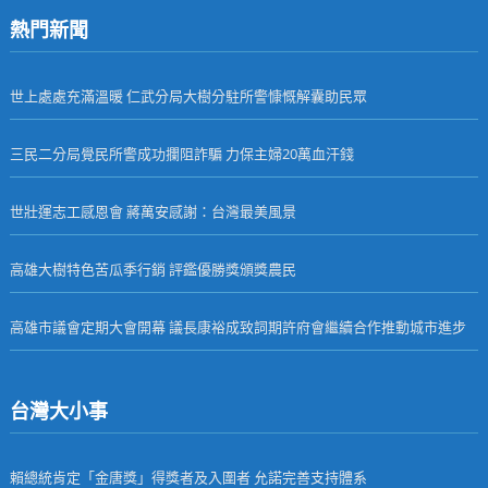
熱門新聞
世上處處充滿溫暖 仁武分局大樹分駐所警慷慨解囊助民眾
三民二分局覺民所警成功攔阻詐騙 力保主婦20萬血汗錢
世壯運志工感恩會 蔣萬安感謝：台灣最美風景
高雄大樹特色苦瓜季行銷 評鑑優勝獎頒獎農民
高雄市議會定期大會開幕 議長康裕成致詞期許府會繼續合作推動城市進步
台灣大小事
賴總統肯定「金唐獎」得獎者及入圍者 允諾完善支持體系