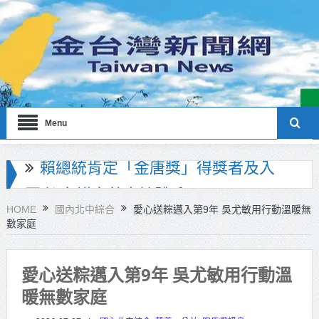
Menu
海巡署南部分署主官大換血 蔡順元
勉提升巡防戰力
HOME
國內北中綜合
愛心送粽邁入第9年 吳尤敏用行動溫暖無
數家庭
北市鮮奶週報再升級！8月31日補助
擴大至國中生
愛心送粽邁入第9年 吳尤敏用行動溫
雙北合作里程碑！萬大線動態測試
暖無數家庭
侯友宜蔣萬安攜手視察