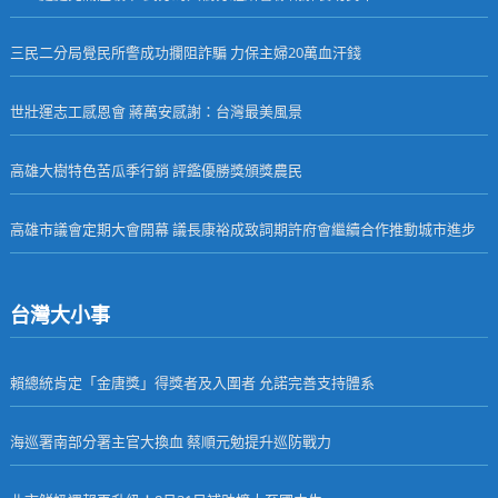
三民二分局覺民所警成功攔阻詐騙 力保主婦20萬血汗錢
世壯運志工感恩會 蔣萬安感謝：台灣最美風景
高雄大樹特色苦瓜季行銷 評鑑優勝獎頒獎農民
高雄市議會定期大會開幕 議長康裕成致詞期許府會繼續合作推動城市進步
台灣大小事
賴總統肯定「金唐獎」得獎者及入圍者 允諾完善支持體系
海巡署南部分署主官大換血 蔡順元勉提升巡防戰力