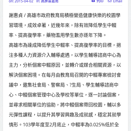
on:
2015-04-02
In:
高屏雲嘉南
列印
Email
高齡健康產業博覽會8/7盛大登場 新
謝惠貞 / 高雄市政府教育局積極營造健康快樂的校園學
北形象館亮相
習環境，成效卓著，近幾年來，除有效降低學生中輟
打鐵厝北側產業園區產業設施公共
率、提高復學率，藥物濫用學生數亦逐年下降。
動土創造千個就業機會
高雄市為達成降低學生中輟率、提高復學率的目標，挹
高雄「三民運動中心」市長陳其
注多種人力資源介入輔導處遇，以學生輔導諮商中心為
邁、運動部長李洋各界貴賓共同揭幕
主力，分析個案中輟原因，並轉介或媒合相關資源，以
高雄東照山關帝廟全國國中小學書
解決個案困境。在每月由教育局召開的中輟專案檢討會
法比賽 圓滿落幕
議中，邀集社會局、警察局、?生局、學生輔導諮商中
心、中輟個案管理中心及學校等單位，逐一討論個案，
賴清德總統主持將官晉任 期勉精進
並尋求相關單位的協助，將中輟個案帶回校園，輔以多
不對稱戰力
元彈性課程，以提升其學習興趣及成就感，穩定其就學
蔣萬安再拋出「倒閣說」 喊推陳其
情形。103學年度至2月底止，中輟率為0.025%低於全
邁組閣