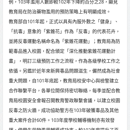
例，103年濫用人數即較102年下降約百分之28，顯見
教育局在防治藥物濫用的預防策略上有明顯成效。
教育部自101年起，正式以具有內服外敷之「健身」、
「抗毒」意象的「紫錐花」作為「反毒」的代表花卉，
並將反毒運動名稱命名為「紫錐花運動」；教育局為防
範毒品進入校園，配合頒定「深化推動紫錐花運動計
畫」，明訂三級預防工作之流程，作為各級學校工作之
依循。另鑑於近年來新興毒品問題滋生，儼然成為社會
重大問題，自101年底起，教育局校安中心與檢警建立
合作聯繫平台，各單位間保持密切聯絡，每季並配合教
育局校園安全會報召開教育警政聯繫會議，以建立校園
反毒之防火牆，成功協助警方在103年破獲毒品及其他
重大案件合計60件。103年度學校輔導機制亦有效發
揮，使學生葯物濫用輔導成功率，較102年度提升了百