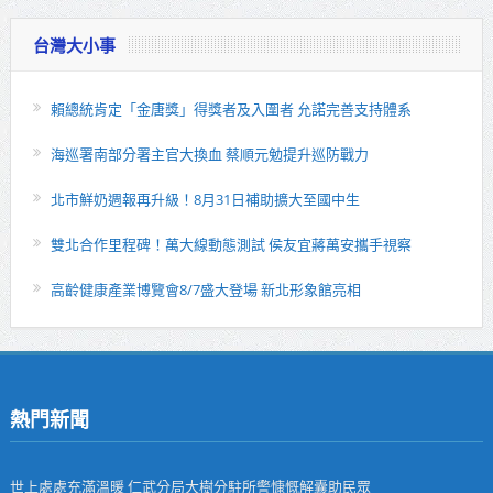
台灣大小事
賴總統肯定「金唐獎」得獎者及入圍者 允諾完善支持體系
海巡署南部分署主官大換血 蔡順元勉提升巡防戰力
北市鮮奶週報再升級！8月31日補助擴大至國中生
雙北合作里程碑！萬大線動態測試 侯友宜蔣萬安攜手視察
高齡健康產業博覽會8/7盛大登場 新北形象館亮相
熱門新聞
世上處處充滿溫暖 仁武分局大樹分駐所警慷慨解囊助民眾