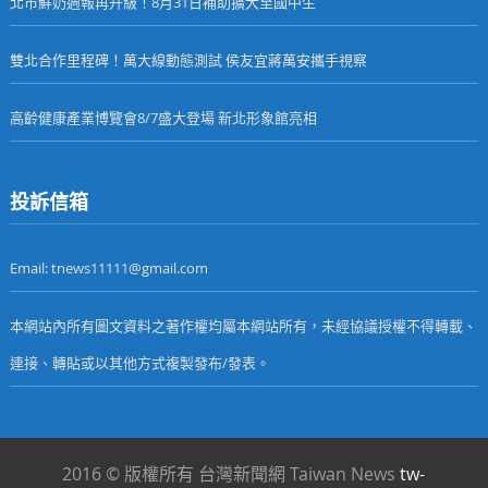
北市鮮奶週報再升級！8月31日補助擴大至國中生
雙北合作里程碑！萬大線動態測試 侯友宜蔣萬安攜手視察
高齡健康產業博覽會8/7盛大登場 新北形象館亮相
投訴信箱
Email: tnews11111@gmail.com
本網站內所有圖文資料之著作權均屬本網站所有，未經協議授權不得轉載、
連接、轉貼或以其他方式複製發布/發表。
2016 © 版權所有 台灣新聞網 Taiwan News
tw-