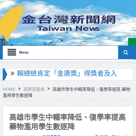
Menu
海巡署南部分署主官大換血 蔡順元
勉提升巡防戰力
HOME
高屏雲嘉南
高雄市學生中輟率降低、復學率提高 藥物
濫用學生數逐降
北市鮮奶週報再升級！8月31日補助
擴大至國中生
高雄市學生中輟率降低、復學率提高
雙北合作里程碑！萬大線動態測試
藥物濫用學生數逐降
侯友宜蔣萬安攜手視察