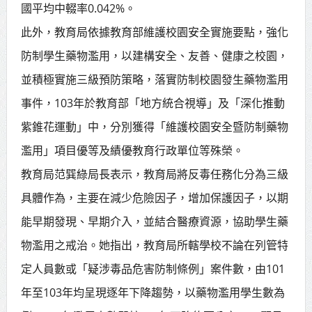
國平均中輟率0.042%。
賴總統肯定「金唐獎」得獎者及入
此外，教育局依據教育部維護校園安全實施要點，強化
圍者 允諾完善支持體系
防制學生藥物濫用，以建構安全、友善、健康之校園，
並積極實施三級預防策略，落實防制校園發生藥物濫用
事件，103年於教育部「地方統合視導」及「深化推動
紫錐花運動」中，分別獲得「維護校園安全暨防制藥物
濫用」項目優等及績優教育行政單位等殊榮。
教育局范巽綠局長表示，教育局將反毒任務化分為三級
具體作為，主要在減少危險因子，增加保護因子，以期
能早期發現、早期介入，並結合醫療資源，協助學生藥
物濫用之戒治。她指出，教育局所轄學校不論在列管特
定人員數或「疑涉毒品危害防制條例」案件數，由101
年至103年均呈現逐年下降趨勢，以藥物濫用學生數為