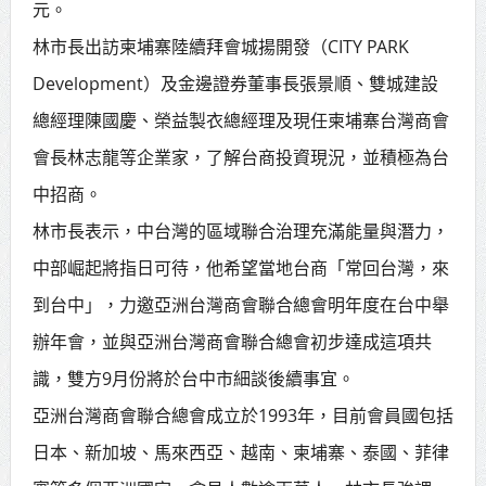
元。
賴總統肯定「金唐獎」得獎者及入
林市長出訪柬埔寨陸續拜會城揚開發（CITY PARK
圍者 允諾完善支持體系
Development）及金邊證券董事長張景順、雙城建設
總經理陳國慶、榮益製衣總經理及現任柬埔寨台灣商會
會長林志龍等企業家，了解台商投資現況，並積極為台
中招商。
林市長表示，中台灣的區域聯合治理充滿能量與潛力，
中部崛起將指日可待，他希望當地台商「常回台灣，來
到台中」，力邀亞洲台灣商會聯合總會明年度在台中舉
辦年會，並與亞洲台灣商會聯合總會初步達成這項共
識，雙方9月份將於台中市細談後續事宜。
亞洲台灣商會聯合總會成立於1993年，目前會員國包括
日本、新加坡、馬來西亞、越南、柬埔寨、泰國、菲律