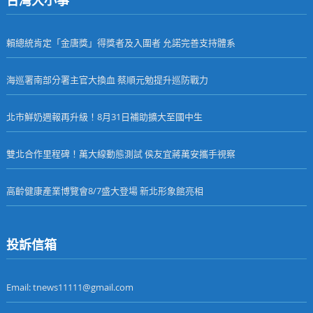
台灣大小事
賴總統肯定「金唐獎」得獎者及入圍者 允諾完善支持體系
海巡署南部分署主官大換血 蔡順元勉提升巡防戰力
北市鮮奶週報再升級！8月31日補助擴大至國中生
雙北合作里程碑！萬大線動態測試 侯友宜蔣萬安攜手視察
高齡健康產業博覽會8/7盛大登場 新北形象館亮相
投訴信箱
Email: tnews11111@gmail.com