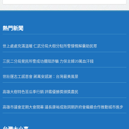
熱門新聞
世上處處充滿溫暖 仁武分局大樹分駐所警慷慨解囊助民眾
三民二分局覺民所警成功攔阻詐騙 力保主婦20萬血汗錢
世壯運志工感恩會 蔣萬安感謝：台灣最美風景
高雄大樹特色苦瓜季行銷 評鑑優勝獎頒獎農民
高雄市議會定期大會開幕 議長康裕成致詞期許府會繼續合作推動城市進步