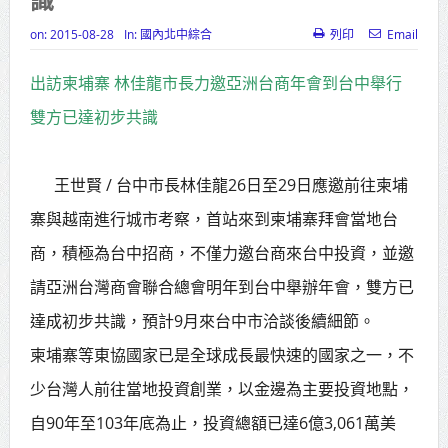
高齡健康產業博覽會8/7盛大登場 新
on:
2015-08-28
In:
國內北中綜合
列印
Email
北形象館亮相
出訪柬埔寨 林佳龍市長力邀亞洲台商年會到台中舉行
打鐵厝北側產業園區產業設施公共
雙方已達初步共識
動土創造千個就業機會
高雄「三民運動中心」市長陳其
王世賢 /
台中市長林佳龍26日至29日應邀前往柬埔
邁、運動部長李洋各界貴賓共同揭幕
寨與越南進行城市考察，首站來到柬埔寨拜會當地台
高雄東照山關帝廟全國國中小學書
商，積極為台中招商，不僅力邀台商來台中投資，並邀
請亞洲台灣商會聯合總會明年到台中舉辦年會，雙方已
法比賽 圓滿落幕
達成初步共識，預計9月來台中市洽談後續細節。
賴清德總統主持將官晉任 期勉精進
柬埔寨等東協國家已是全球成長最快速的國家之一，不
不對稱戰力
少台灣人前往當地投資創業，以金邊為主要投資地點，
蔣萬安再拋出「倒閣說」 喊推陳其
自90年至103年底為止，投資總額已達6億3,061萬美
邁組閣