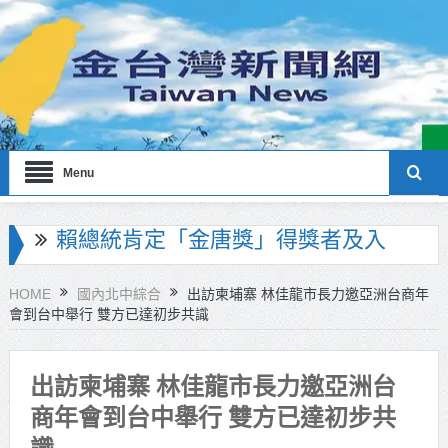
Menu
海巡署南部分署主官大換血 蔡順元
勉提升巡防戰力
HOME
國內北中綜合
出訪柬埔寨 林佳龍市長力邀亞洲台商年
會到台中舉行 雙方已達初步共識
北市鮮奶週報再升級！8月31日補助
擴大至國中生
出訪柬埔寨 林佳龍市長力邀亞洲台
雙北合作里程碑！萬大線動態測試
商年會到台中舉行 雙方已達初步共
侯友宜蔣萬安攜手視察
識