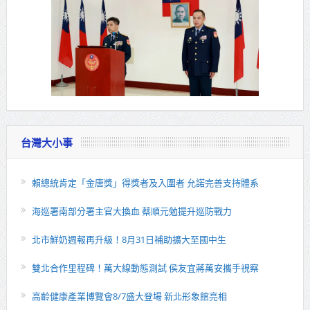
台灣大小事
賴總統肯定「金唐獎」得獎者及入圍者 允諾完善支持體系
海巡署南部分署主官大換血 蔡順元勉提升巡防戰力
北市鮮奶週報再升級！8月31日補助擴大至國中生
雙北合作里程碑！萬大線動態測試 侯友宜蔣萬安攜手視察
高齡健康產業博覽會8/7盛大登場 新北形象館亮相