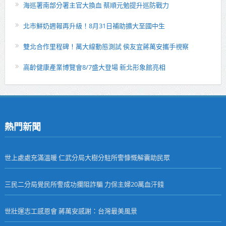
海巡署南部分署主官大換血 蔡順元勉提升巡防戰力
北市鮮奶週報再升級！8月31日補助擴大至國中生
雙北合作里程碑！萬大線動態測試 侯友宜蔣萬安攜手視察
高齡健康產業博覽會8/7盛大登場 新北形象館亮相
熱門新聞
世上處處充滿溫暖 仁武分局大樹分駐所警慷慨解囊助民眾
三民二分局覺民所警成功攔阻詐騙 力保主婦20萬血汗錢
世壯運志工感恩會 蔣萬安感謝：台灣最美風景