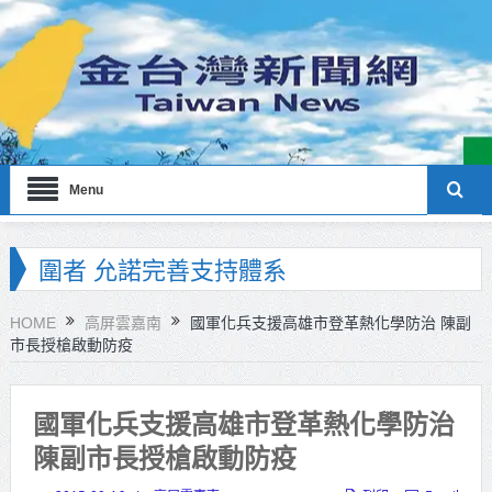
Menu
海巡署南部分署主官大換血 蔡順元
勉提升巡防戰力
HOME
高屏雲嘉南
國軍化兵支援高雄市登革熱化學防治 陳副
市長授槍啟動防疫
北市鮮奶週報再升級！8月31日補助
擴大至國中生
國軍化兵支援高雄市登革熱化學防治
雙北合作里程碑！萬大線動態測試
陳副市長授槍啟動防疫
侯友宜蔣萬安攜手視察