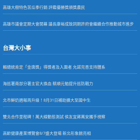
高雄大樹特色苦瓜季行銷 評鑑優勝獎頒獎農民
高雄市議會定期大會開幕 議長康裕成致詞期許府會繼續合作推動城市進步
台灣大小事
賴總統肯定「金唐獎」得獎者及入圍者 允諾完善支持體系
海巡署南部分署主官大換血 蔡順元勉提升巡防戰力
北市鮮奶週報再升級！8月31日補助擴大至國中生
雙北合作里程碑！萬大線動態測試 侯友宜蔣萬安攜手視察
高齡健康產業博覽會8/7盛大登場 新北形象館亮相