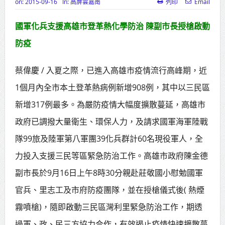
on:
2015-09-16
In:
高屏雲嘉南
列印
Email
高齡健康產業博覽會8/7盛大登場 新
國軍化兵支援高雄市登革熱化學防治 陳副市長授槍啟動
北形象館亮相
防疫
打鐵厝北側產業園區產業設施公共
動土創造千個就業機會
蔡偉慶 / 入夏之際，已進入高雄市疫情流行高峰期，近
1個月內全市本土登革熱病例新增908例，其中以三民區
高雄「三民運動中心」市長陳其
新增317例最多。為嚴防疫情大幅度擴散蔓延，高雄市
邁、運動部長李洋各界貴賓共同揭幕
政府已調撥大量衛生、環保人力，及請求國軍海軍陸戰
高雄東照山關帝廟全國國中小學書
隊99旅及陸軍第八軍團39化兵群計60名現役軍人，全
法比賽 圓滿落幕
力投入支援三民等區緊急防治工作。高雄市政府陳金德
賴清德總統主持將官晉任 期勉精進
副市長於9月16日上午8時30分親赴莊敬國小慰勉國軍
不對稱戰力
官兵、里志工及市府防疫團隊，並在授槍儀式後( 熱煙
蔣萬安再拋出「倒閣說」 喊推陳其
霧噴槍)，隨即啟動三民區灣利里緊急防治工作，期透
邁組閣
過軍、政、民三方協力合作，有效遏止疫情快速擴散蔓