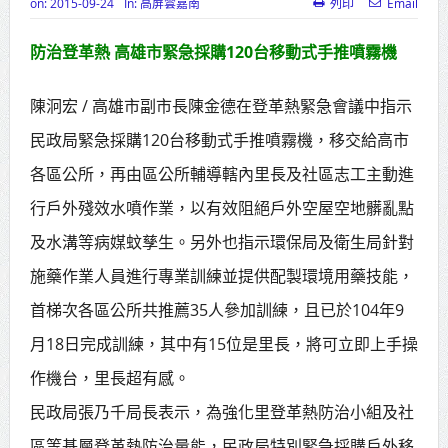
on:
2015-09-24
In:
高屏雲嘉南
列印
Email
高齡健康產業博覽會8/7盛大登場 新
防治登革熱 高雄市緊急採購120台移動式手推噴霧機
北形象館亮相
打鐵厝北側產業園區產業設施公共
陳泂宏 / 高雄市副市長陳金德在登革熱緊急會議中指示
動土創造千個就業機會
民政局緊急採購120台移動式手推噴霧機，移交給高市
各區公所，再由區公所輔導轄內里長及社區志工主動進
高雄「三民運動中心」市長陳其
行戶外殘效水噴作業，以有效阻絕戶外空屋空地髒亂點
邁、運動部長李洋各界貴賓共同揭幕
及水溝等病媒蚊孳生。另外也指示環保局及衛生局針對
高雄東照山關帝廟全國國中小學書
施藥作業人員進行專業訓練並提供配製環境用藥技能，
法比賽 圓滿落幕
首梯次各區公所共推薦35人參加訓練，且已於104年9
賴清德總統主持將官晉任 期勉精進
月18日完成訓練，其中有15位是里長，將可立即上手操
不對稱戰力
作機台，里長超有感。
蔣萬安再拋出「倒閣說」 喊推陳其
民政局張乃千局長表示，為強化里登革熱防治小組及社
邁組閣
區等基層登革熱防治量能，民政局特別緊急採購戶外移