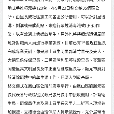
賴總統肯定「金唐獎」得獎者及入
動式手推噴霧機120台，在9月23日移交給35個區公
所，由里長或社區志工向各區公所借用，可以針對屋後
圍者 允諾完善支持體系
溝、側溝或是髒亂點，來進行環境消毒滅蚊(孑孓)作
業，以有效遏止病媒蚊孳生。另外也將持續請環保局開
班針對施藥人員進行專業訓練，目前已有15位現任里長
完成專業受訓，像是鳳山區生明里郭清竹里長及夫人、
大德里侯俊傑里長、三民區灣利里郭峻毅里長、苓雅區
同慶里高文明里長及中正里胡維成里長等，顯見市府對
於清除環境中的孳生源工作，已深入到最基層。
移交儀式在鳳山區公所前廣場舉行，由鳳山區劉勝元區
長代表各行政區從民政局張局長手中接收機組，計有衛
生局、環保局代表及鳳山區里長及里志工近百人現場參
加觀禮，交接後也由環保局人員示範操作，充分展現市