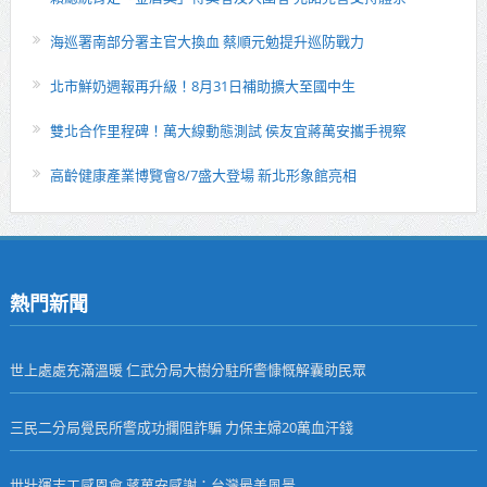
海巡署南部分署主官大換血 蔡順元勉提升巡防戰力
北市鮮奶週報再升級！8月31日補助擴大至國中生
雙北合作里程碑！萬大線動態測試 侯友宜蔣萬安攜手視察
高齡健康產業博覽會8/7盛大登場 新北形象館亮相
熱門新聞
世上處處充滿溫暖 仁武分局大樹分駐所警慷慨解囊助民眾
三民二分局覺民所警成功攔阻詐騙 力保主婦20萬血汗錢
世壯運志工感恩會 蔣萬安感謝：台灣最美風景