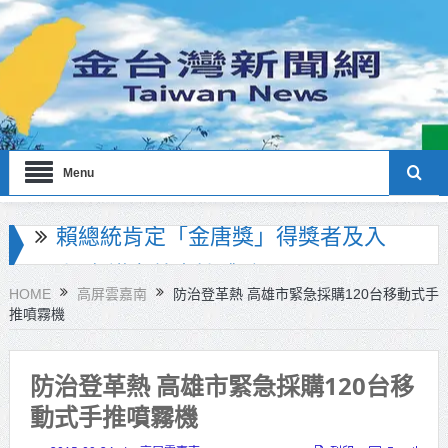
Menu
海巡署南部分署主官大換血 蔡順元
勉提升巡防戰力
HOME
高屏雲嘉南
防治登革熱 高雄市緊急採購120台移動式手
推噴霧機
北市鮮奶週報再升級！8月31日補助
擴大至國中生
防治登革熱 高雄市緊急採購120台移
雙北合作里程碑！萬大線動態測試
動式手推噴霧機
侯友宜蔣萬安攜手視察