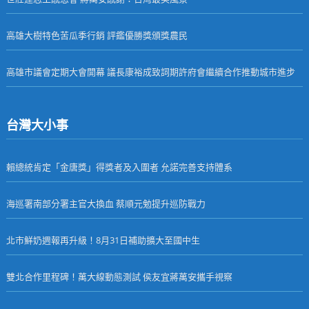
高雄大樹特色苦瓜季行銷 評鑑優勝獎頒獎農民
高雄市議會定期大會開幕 議長康裕成致詞期許府會繼續合作推動城市進步
台灣大小事
賴總統肯定「金唐獎」得獎者及入圍者 允諾完善支持體系
海巡署南部分署主官大換血 蔡順元勉提升巡防戰力
北市鮮奶週報再升級！8月31日補助擴大至國中生
雙北合作里程碑！萬大線動態測試 侯友宜蔣萬安攜手視察