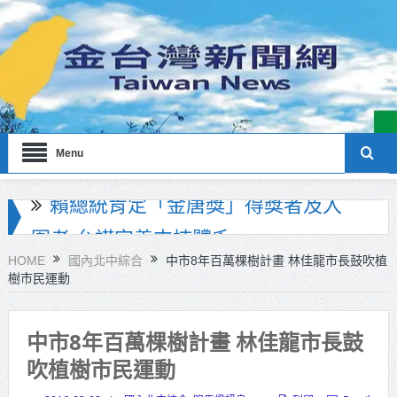
Menu
海巡署南部分署主官大換血 蔡順元
勉提升巡防戰力
HOME
國內北中綜合
中市8年百萬棵樹計畫 林佳龍市長鼓吹植
樹市民運動
北市鮮奶週報再升級！8月31日補助
擴大至國中生
中市8年百萬棵樹計畫 林佳龍市長鼓
雙北合作里程碑！萬大線動態測試
吹植樹市民運動
侯友宜蔣萬安攜手視察