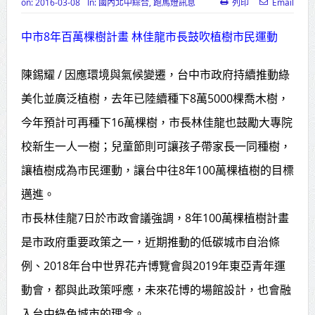
on:
2016-03-08
In:
國內北中綜合
,
跑馬燈訊息
列印
Email
高齡健康產業博覽會8/7盛大登場 新
中市8年百萬棵樹計畫 林佳龍市長鼓吹植樹市民運動
北形象館亮相
打鐵厝北側產業園區產業設施公共
陳錫耀 / 因應環境與氣候變遷，台中市政府持續推動綠
動土創造千個就業機會
美化並廣泛植樹，去年已陸續種下8萬5000棵喬木樹，
今年預計可再種下16萬棵樹，市長林佳龍也鼓勵大專院
高雄「三民運動中心」市長陳其
校新生一人一樹；兒童節則可讓孩子帶家長一同種樹，
邁、運動部長李洋各界貴賓共同揭幕
讓植樹成為市民運動，讓台中往8年100萬棵植樹的目標
高雄東照山關帝廟全國國中小學書
邁進。
法比賽 圓滿落幕
市長林佳龍7日於市政會議強調，8年100萬棵植樹計畫
賴清德總統主持將官晉任 期勉精進
是市政府重要政策之一，近期推動的低碳城市自治條
不對稱戰力
例、2018年台中世界花卉博覽會與2019年東亞青年運
蔣萬安再拋出「倒閣說」 喊推陳其
動會，都與此政策呼應，未來花博的場館設計，也會融
邁組閣
入台中綠色城市的理念。