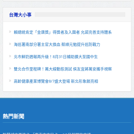
台灣大小事
賴總統肯定「金唐獎」得獎者及入圍者 允諾完善支持體系
海巡署南部分署主官大換血 蔡順元勉提升巡防戰力
北市鮮奶週報再升級！8月31日補助擴大至國中生
雙北合作里程碑！萬大線動態測試 侯友宜蔣萬安攜手視察
高齡健康產業博覽會8/7盛大登場 新北形象館亮相
熱門新聞