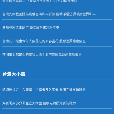
智慧城市再進步 「臺南市市民卡」4/1日起開放申請
台灣九宗教團體為烏俄台海和平祈願 佛教淨耀法師呼籲世界和平
參拜苓雅區兩廟宇 韓國瑜祈求高雄平安
台北花市推出今年人氣最旺的新春盆花 散發濃厚節慶氣息
整個臺北都是你的年貨大街！北市商圈串連創年節優惠
台灣大小事
賴總統肯定「金唐獎」得獎者及入圍者 允諾完善支持體系
海巡署南部分署主官大換血 蔡順元勉提升巡防戰力