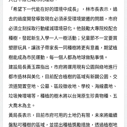
賴總統肯定「金唐獎」得獎者及入
「希望下一代能在好的環境中成長」，林市長表示，過
去的過度開發導致現在必須承受環境變遷的問題，市府
圍者 允諾完善支持體系
必須立刻採取行動緩減環境惡化。他鼓勵大專院校配合
種樹，發起新生入學一人一樹活動；兒童節不一定要買
塑膠玩具，讓孩子帶家長一同種樹將更有意義，期望植
樹能成為市民運動，每一個人都為地球做點事情。
建設局長黃玉霖指出，市府將運用現有公園與綠地進行
都市造林與美化，目前配合植樹的區域有新闢公園、交
流道閒置空地、公墓、區段徵收地、學校、海線農地、
垃圾掩埋場等，種植的樹木將以台灣原生珍貴物種、五
大喬木為主。
黃局長表示，目前市府可用的土地仍有限，未來將繼續
盤點可種樹的區域，並提出種植獎勵措施，透過植樹地