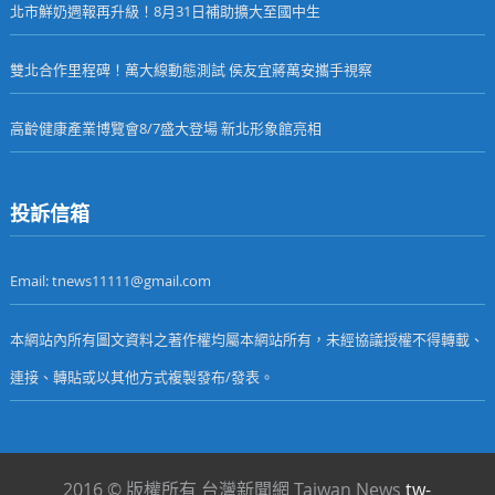
北市鮮奶週報再升級！8月31日補助擴大至國中生
雙北合作里程碑！萬大線動態測試 侯友宜蔣萬安攜手視察
高齡健康產業博覽會8/7盛大登場 新北形象館亮相
投訴信箱
Email: tnews11111@gmail.com
本網站內所有圖文資料之著作權均屬本網站所有，未經協議授權不得轉載、
連接、轉貼或以其他方式複製發布/發表。
2016 © 版權所有 台灣新聞網 Taiwan News
tw-