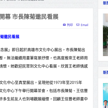
新
指示各單位提前完成海豚颱風各項防災準備工作
治理 侯友宜督導基層建設 推動瑞芳礦業文化保
開幕 市長陳菊邀民看展
新品牌
列印
Email
教紫雲宮捐贈救護車 挹注桃消救護量能
陳菊邀民看展
郵局愛目標改善獨居長者居住環境
紀念展」即日起於高雄市文化中心展出，市長陳菊出
原台中州農會田中倉庫 4棟日式穀倉重現風華
暫，無法繼續用畫筆寫景抒懷，也高度推崇王老師用
業超前布局NADCAP新版認證 19名學員完成
情懷，她歡迎民眾到文化中心看展，欣賞王老師情感
新
暴增7成單週1.8萬人62例重症創新高
文化中心至真堂展出，呈現他從1973年至2015年
檢署檢察長遞交守護家鄉宣導信 嚴防境外勢力
文化中心下午舉行開幕茶會，包括市長陳菊、王信豐
維繫公平選舉
許多生前友人也到場觀展緬懷，回顧王信豐老師畫中