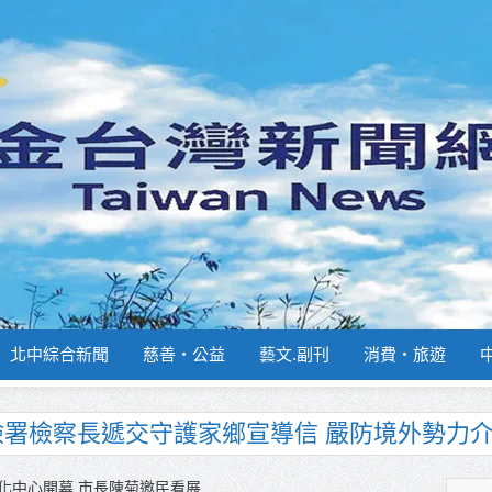
北中綜合新聞
慈善‧公益
藝文.副刊
消費‧旅遊
捐贈4輛高規格救護車 首配全自動電動擔架床
品質競賽開跑 高雄147論壇揭開好飯祕密、飄
化中心開幕 市長陳菊邀民看展