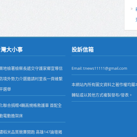
台灣大小事
投訴信箱
栗地檢署檢察長遞交守護家鄉宣導信
Email: tnews11111@gmail.com
防境外勢力介選邀請村里長一齊維繫
本網站內所有圖文資料之著作權均屬
平選舉
轉貼或以其他方式複製發布/發表。
化聯合捐贈4輛高規格救護車 首配全
動電動擔架床
濃稻米品質競賽開跑 高雄147論壇揭