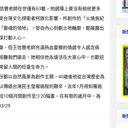
王信豐老師在世僅有63載，她感嘆上蒼沒有給他更多
受台灣文化捍衛者柯旗化影響，所創作的「火燒島紀
「靈魂的領地」，發自內心刻劃土地輪廓，都展露出
新
深打動人心。
寞，但王信豐老師充滿熱血愛鄉的情感令人感念佩
經離我們遠去，她相信他永遠活在大家心中，也歡迎
常留人間的旺盛生命力。
份都以自然風景為創作主題，40歲後他從台灣歷史為
以傳遞台灣民主發展過程的艱辛，去年1月得知罹癌
短10個月間創作至少20幅畫，在有限的歲月中，為
/29
新