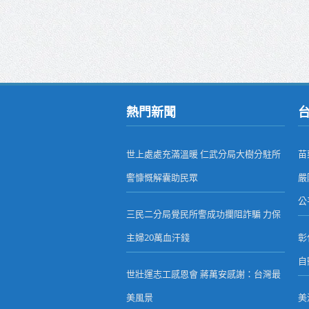
熱門新聞
世上處處充滿溫暖 仁武分局大樹分駐所
苗
警慷慨解囊助民眾
嚴
公
三民二分局覺民所警成功攔阻詐騙 力保
主婦20萬血汗錢
彰
自
世壯運志工感恩會 蔣萬安感謝：台灣最
美風景
美