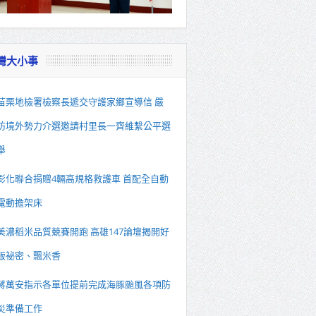
灣大小事
苗栗地檢署檢察長遞交守護家鄉宣導信 嚴
防境外勢力介選邀請村里長一齊維繫公平選
舉
彰化聯合捐贈4輛高規格救護車 首配全自動
電動擔架床
美濃稻米品質競賽開跑 高雄147論壇揭開好
飯祕密、飄米香
蔣萬安指示各單位提前完成海豚颱風各項防
災準備工作