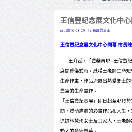
蔣萬安
新北行動
王信豐紀念展文化中心
山海觀光
on:
2016-03-29
In:
高屏雲嘉南
中壢三
王信豐紀念展文化中心開幕 市長
新竹市
王介廷 / 「豐華再現─王信豐
歷史建築
席開幕儀式時，感嘆王老師生命短
高雄航太
生命作畫，作品流露出熱愛鄉土的
階培訓
豐富的生命畫作。
新冠就醫
「王信豐紀念展」即日起至4/19於
苗栗地
間，豐碩絢爛的彩畫作品和人生，
里長一齊
遺孀林慧珍女士及其家人，王老師
動人的藝術豐華。