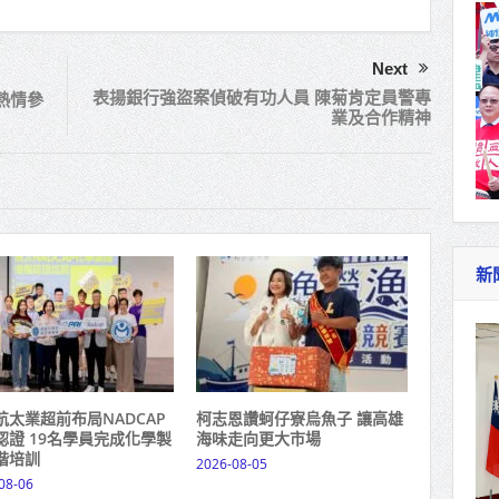
Next
表揚銀行強盜案偵破有功人員 陳菊肯定員警專
熱情參
業及合作精神
新
航太業超前布局NADCAP
柯志恩讚蚵仔寮烏魚子 讓高雄
認證 19名學員完成化學製
海味走向更大市場
階培訓
2026-08-05
08-06