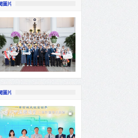
聞圖片
存 打造
化學製程進
聞圖片
介選邀請村