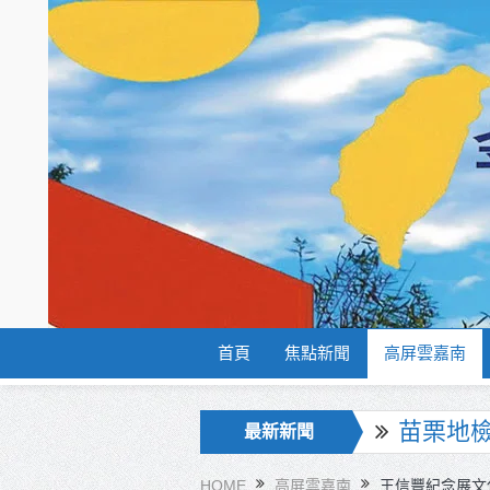
首頁
焦點新聞
高屏雲嘉南
彰化聯合
最新新聞
美濃稻米
HOME
高屏雲嘉南
王信豐紀念展文