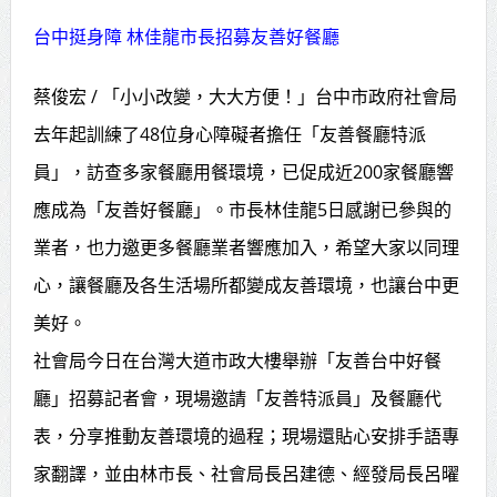
高齡健康產業博覽會8/7盛大登場 新
台中挺身障 林佳龍市長招募友善好餐廳
北形象館亮相
蔡俊宏 / 「小小改變，大大方便！」台中市政府社會局
打鐵厝北側產業園區產業設施公共
去年起訓練了48位身心障礙者擔任「友善餐廳特派
動土創造千個就業機會
員」，訪查多家餐廳用餐環境，已促成近200家餐廳響
高雄「三民運動中心」市長陳其
應成為「友善好餐廳」。市長林佳龍5日感謝已參與的
邁、運動部長李洋各界貴賓共同揭幕
業者，也力邀更多餐廳業者響應加入，希望大家以同理
高雄東照山關帝廟全國國中小學書
心，讓餐廳及各生活場所都變成友善環境，也讓台中更
法比賽 圓滿落幕
美好。
社會局今日在台灣大道市政大樓舉辦「友善台中好餐
賴清德總統主持將官晉任 期勉精進
廳」招募記者會，現場邀請「友善特派員」及餐廳代
不對稱戰力
表，分享推動友善環境的過程；現場還貼心安排手語專
蔣萬安再拋出「倒閣說」 喊推陳其
家翻譯，並由林市長、社會局長呂建德、經發局長呂曜
邁組閣