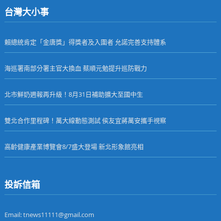
台灣大小事
賴總統肯定「金唐獎」得獎者及入圍者 允諾完善支持體系
海巡署南部分署主官大換血 蔡順元勉提升巡防戰力
北市鮮奶週報再升級！8月31日補助擴大至國中生
雙北合作里程碑！萬大線動態測試 侯友宜蔣萬安攜手視察
高齡健康產業博覽會8/7盛大登場 新北形象館亮相
投訴信箱
Email: tnews11111@gmail.com