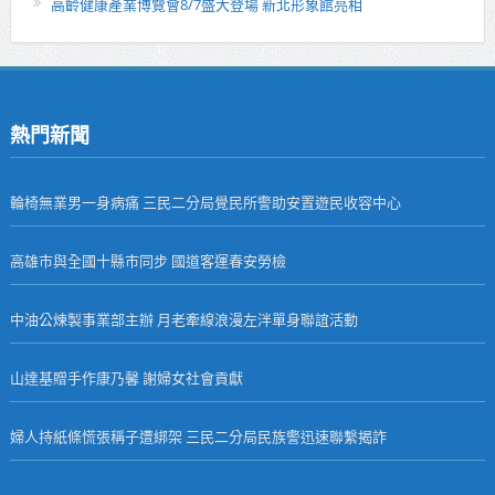
高齡健康產業博覽會8/7盛大登場 新北形象館亮相
熱門新聞
輪椅無業男一身病痛 三民二分局覺民所警助安置遊民收容中心
高雄市與全國十縣市同步 國道客運春安勞檢
中油公煉製事業部主辦 月老牽線浪漫左泮單身聯誼活動
山達基贈手作康乃馨 謝婦女社會貢獻
婦人持紙條慌張稱子遭綁架 三民二分局民族警迅速聯繫揭詐