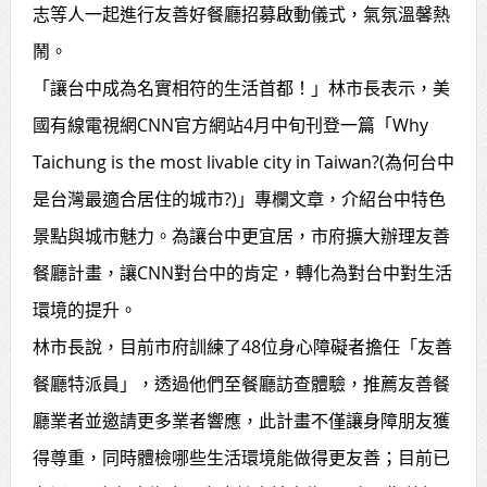
志等人一起進行友善好餐廳招募啟動儀式，氣氛溫馨熱
賴總統肯定「金唐獎」得獎者及入
鬧。
圍者 允諾完善支持體系
「讓台中成為名實相符的生活首都！」林市長表示，美
國有線電視網CNN官方網站4月中旬刊登一篇「Why
Taichung is the most livable city in Taiwan?(為何台中
是台灣最適合居住的城市?)」專欄文章，介紹台中特色
景點與城市魅力。為讓台中更宜居，市府擴大辦理友善
餐廳計畫，讓CNN對台中的肯定，轉化為對台中對生活
環境的提升。
林市長說，目前市府訓練了48位身心障礙者擔任「友善
餐廳特派員」，透過他們至餐廳訪查體驗，推薦友善餐
廳業者並邀請更多業者響應，此計畫不僅讓身障朋友獲
得尊重，同時體檢哪些生活環境能做得更友善；目前已