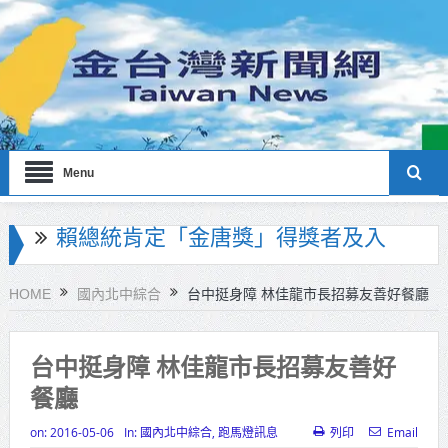
Menu
海巡署南部分署主官大換血 蔡順元
勉提升巡防戰力
HOME
國內北中綜合
台中挺身障 林佳龍市長招募友善好餐廳
北市鮮奶週報再升級！8月31日補助
擴大至國中生
台中挺身障 林佳龍市長招募友善好
餐廳
雙北合作里程碑！萬大線動態測試
侯友宜蔣萬安攜手視察
on:
2016-05-06
In:
國內北中綜合
,
跑馬燈訊息
列印
Email