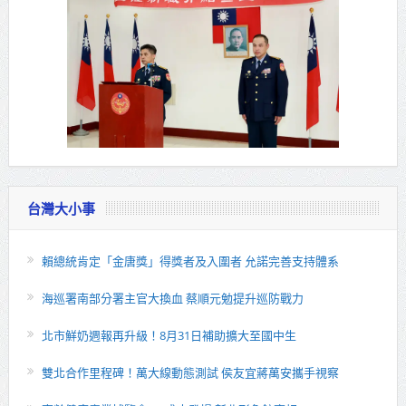
台灣大小事
賴總統肯定「金唐獎」得獎者及入圍者 允諾完善支持體系
海巡署南部分署主官大換血 蔡順元勉提升巡防戰力
北市鮮奶週報再升級！8月31日補助擴大至國中生
雙北合作里程碑！萬大線動態測試 侯友宜蔣萬安攜手視察