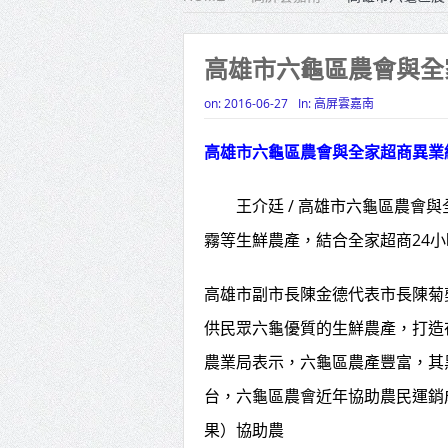
雙北合
高雄市六龜區農會與全
高齡健康
on:
2016-06-27
In:
高屏雲嘉南
打鐵厝
高雄「
高雄市六龜區農會與全家超商異業
揭幕
王介廷 / 高雄市六龜區農會與
高雄東
霧等生鮮農產，結合全家超商24
賴清德
高雄市副市長陳金德代表市長陳菊
蔣萬安
供民眾六龜優質的生鮮農產，打造
農業局表示，六龜區農產豐富，其
台，六龜區農會近年協助農民運銷
果）協助農