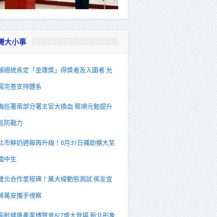
灣大小事
賴總統肯定「金唐獎」得獎者及入圍者 允
諾完善支持體系
海巡署南部分署主官大換血 蔡順元勉提升
巡防戰力
北市鮮奶週報再升級！8月31日補助擴大至
國中生
雙北合作里程碑！萬大線動態測試 侯友宜
蔣萬安攜手視察
高齡健康產業博覽會8/7盛大登場 新北形象