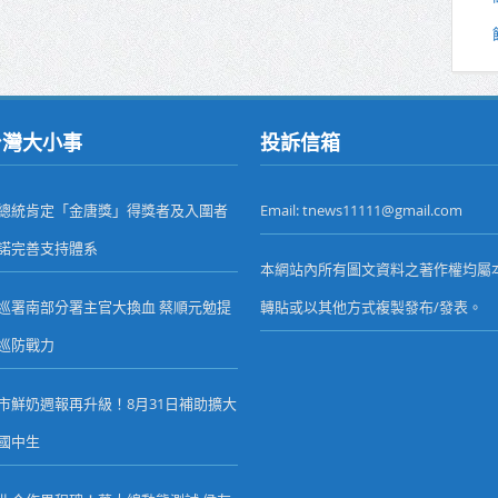
台灣大小事
投訴信箱
總統肯定「金唐獎」得獎者及入圍者
Email: tnews11111@gmail.com
諾完善支持體系
本網站內所有圖文資料之著作權均屬
巡署南部分署主官大換血 蔡順元勉提
轉貼或以其他方式複製發布/發表。
巡防戰力
市鮮奶週報再升級！8月31日補助擴大
國中生