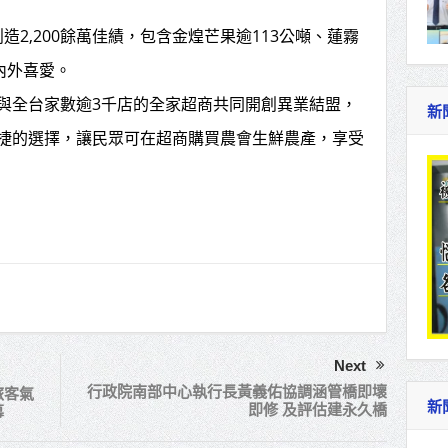
創造2,200餘萬佳績，包含金煌芒果逾113公噸、蓮霧
內外喜愛。
與全台家數逾3千店的全家超商共同開創異業結盟，
新
捷的選擇，讓民眾可在超商購買農會生鮮農產，享受
Next
行政院南部中心執行長黃義佑協調涵管橋即壞
旅客氣
新
即修 及評估建永久橋
幕