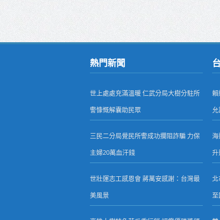
熱門新聞
世上處處充滿溫暖 仁武分局大樹分駐所
賴
警慷慨解囊助民眾
允
三民二分局覺民所警成功攔阻詐騙 力保
海
主婦20萬血汗錢
升
世壯運志工感恩會 蔣萬安感謝：台灣最
北
美風景
至