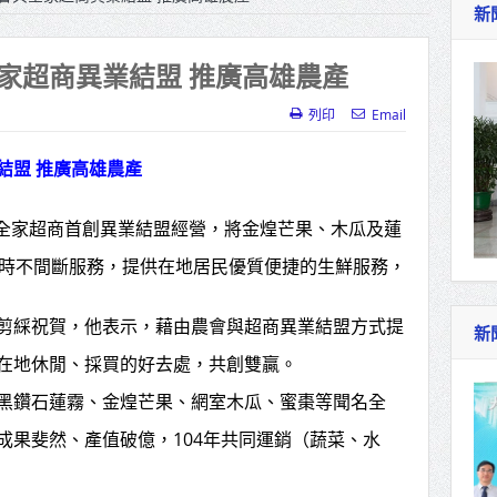
新
作里程碑！萬大線動態測試 侯友宜蔣萬安攜手
家超商異業結盟 推廣高雄農產
產業博覽會8/7盛大登場 新北形象館亮相
列印
Email
北側產業園區產業設施公共動土創造千個就業機
三民運動中心」市長陳其邁、運動部長李洋各界
結盟 推廣高雄農產
全家超商首創異業結盟經營，將金煌芒果、木瓜及蓮
照山關帝廟全國國中小學書法比賽 圓滿落幕
小時不間斷服務，提供在地居民優質便捷的生鮮服務，
總統主持將官晉任 期勉精進不對稱戰力
剪綵祝賀，他表示，藉由農會與超商異業結盟方式提
再拋出「倒閣說」 喊推陳其邁組閣
新
在地休閒、採買的好去處，共創雙贏。
黑鑽石蓮霧、金煌芒果、網室木瓜、蜜棗等聞名全
成果斐然、產值破億，104年共同運銷（蔬菜、水