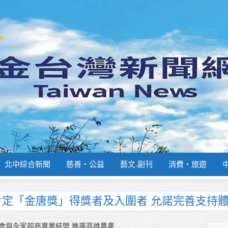
北中綜合新聞
慈善‧公益
藝文.副刊
消費‧旅遊
肯定「金唐獎」得獎者及入圍者 允諾完善支持
南部分署主官大換血 蔡順元勉提升巡防戰力
週報再升級！8月31日補助擴大至國中生
會與全家超商異業結盟 推廣高雄農產