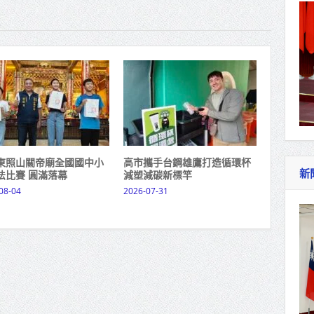
東照山關帝廟全國國中小
高市攜手台鋼雄鷹打造循環杯
新
法比賽 圓滿落幕
減塑減碳新標竿
08-04
2026-07-31