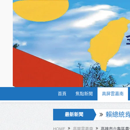
首頁
焦點新聞
高屏雲嘉南
賴總統
最新新聞
海巡署
北市鮮奶
HOME
高屏雲嘉南
高雄市六龜區農