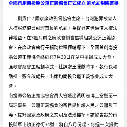
全國首創南投縣公道正義協會正式成立 劉承武親臨盛舉
賴總統肯定「金唐獎」得獎者及入
劉貴仁 / 國家廉政監督協會主席、台灣犯罪被害人
圍者 允諾完善支持體系
人權服務協會副理事長劉承武，為提昇普世價值人權法
律權益，在3個月前之廉政會例會倡導組識公道正義協
會，在廉政會執行長賴劭禮積極輔導下，全國首創南投
縣公道正義協會終於在7月30日在草屯舉辦成立大會，
廉政會總會主席劉承武、社調處王騰獻將軍、執行長賴
劭禮、張允啟處長，出席均南投公道正義協會成立大
會。
南投縣公道正義協會會員大會選出黃明志博士當選第一
屆理事長，公道正義協會的宗旨是維護人民之公道及正
義，提升國家及政府之文明及法治標準。該協會設於南
投縣草屯鎮正德街34號，將自八月份起，每週一次提供