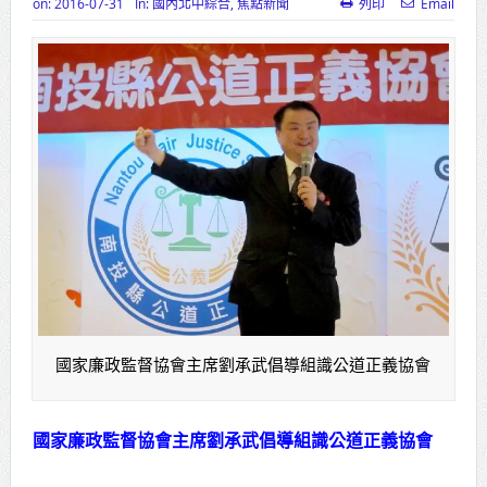
on:
2016-07-31
In:
國內北中綜合
,
焦點新聞
列印
Email
高齡健康產業博覽會8/7盛大登場 新
北形象館亮相
打鐵厝北側產業園區產業設施公共
動土創造千個就業機會
高雄「三民運動中心」市長陳其
邁、運動部長李洋各界貴賓共同揭幕
高雄東照山關帝廟全國國中小學書
法比賽 圓滿落幕
賴清德總統主持將官晉任 期勉精進
國家廉政監督協會主席劉承武倡導組識公道正義協會
不對稱戰力
蔣萬安再拋出「倒閣說」 喊推陳其
國家廉政監督協會主席劉承武倡導組識公道正義協會
邁組閣