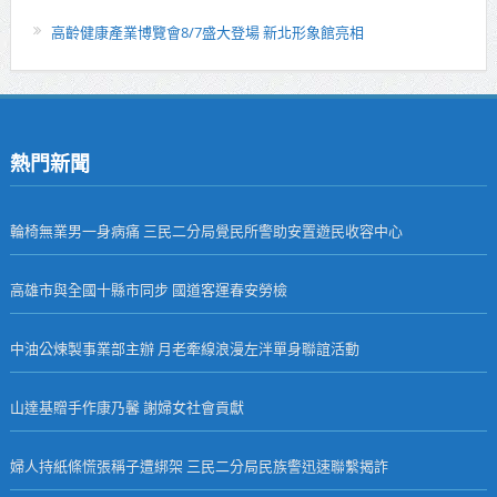
高齡健康產業博覽會8/7盛大登場 新北形象館亮相
熱門新聞
輪椅無業男一身病痛 三民二分局覺民所警助安置遊民收容中心
高雄市與全國十縣市同步 國道客運春安勞檢
中油公煉製事業部主辦 月老牽線浪漫左泮單身聯誼活動
山達基贈手作康乃馨 謝婦女社會貢獻
婦人持紙條慌張稱子遭綁架 三民二分局民族警迅速聯繫揭詐