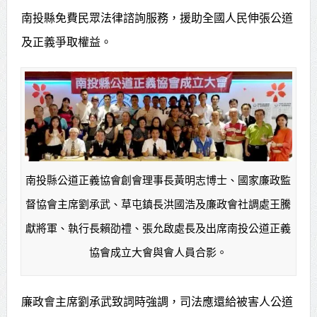
南投縣免費民眾法律諮詢服務，援助全國人民伸張公道
及正義爭取權益。
南投縣公道正義協會創會理事長黃明志博士、國家廉政監
督協會主席劉承武、草屯鎮長洪國浩及廉政會社調處王騰
獻將軍、執行長賴劭禮、張允啟處長及出席南投公道正義
協會成立大會與會人員合影。
廉政會主席劉承武致詞時強調，司法應還給被害人公道