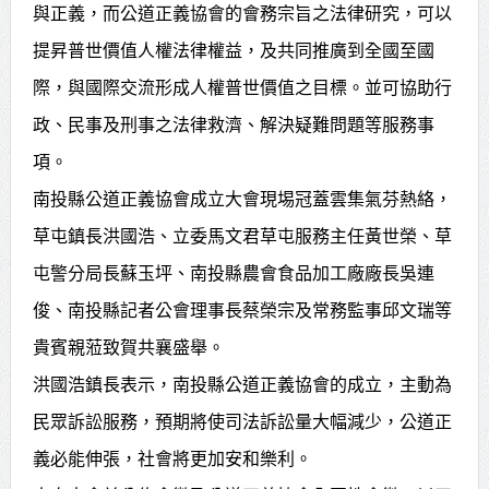
與正義，而公道正義協會的會務宗旨之法律研究，可以
提昇普世價值人權法律權益，及共同推廣到全國至國
際，與國際交流形成人權普世價值之目標。並可協助行
政、民事及刑事之法律救濟、解決疑難問題等服務事
項。
南投縣公道正義協會成立大會現埸冠蓋雲集氣芬熱絡，
草屯鎮長洪國浩、立委馬文君草屯服務主任黃世榮、草
屯警分局長蘇玉坪、南投縣農會食品加工廠廠長吳連
俊、南投縣記者公會理事長蔡榮宗及常務監事邱文瑞等
貴賓親蒞致賀共襄盛舉。
洪國浩鎮長表示，南投縣公道正義協會的成立，主動為
民眾訴訟服務，預期將使司法訴訟量大幅減少，公道正
義必能伸張，社會將更加安和樂利。