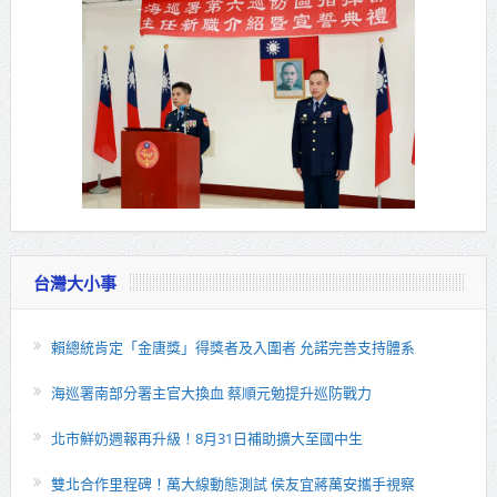
台灣大小事
賴總統肯定「金唐獎」得獎者及入圍者 允諾完善支持體系
海巡署南部分署主官大換血 蔡順元勉提升巡防戰力
北市鮮奶週報再升級！8月31日補助擴大至國中生
雙北合作里程碑！萬大線動態測試 侯友宜蔣萬安攜手視察