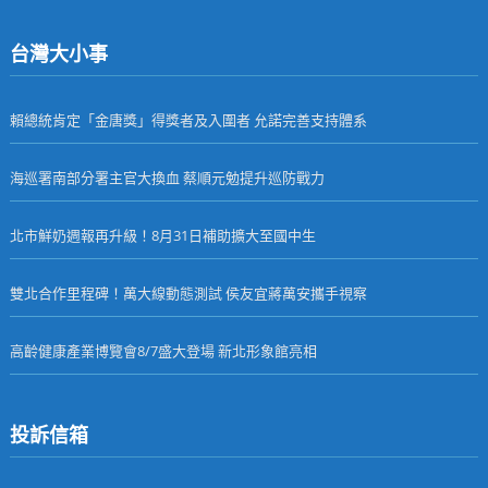
台灣大小事
賴總統肯定「金唐獎」得獎者及入圍者 允諾完善支持體系
海巡署南部分署主官大換血 蔡順元勉提升巡防戰力
北市鮮奶週報再升級！8月31日補助擴大至國中生
雙北合作里程碑！萬大線動態測試 侯友宜蔣萬安攜手視察
高齡健康產業博覽會8/7盛大登場 新北形象館亮相
投訴信箱