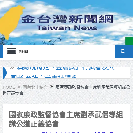
Menu
海巡署南部分署主官大換血 蔡順元
勉提升巡防戰力
HOME
國內北中綜合
國家廉政監督協會主席劉承武倡導組識公
道正義協會
北市鮮奶週報再升級！8月31日補助
擴大至國中生
國家廉政監督協會主席劉承武倡導組
雙北合作里程碑！萬大線動態測試
識公道正義協會
侯友宜蔣萬安攜手視察