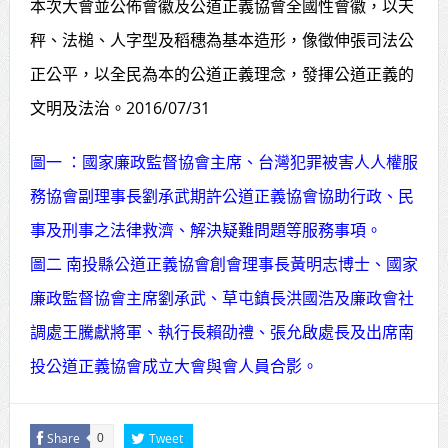
本次大會並公佈會徽及公道正義協會全國性會徽，以天
秤、法槌、人字型及稻穗為基本造形，像徵伸張司法公
正公平，以全民為本的公道正義理念，發揮公道正義的
文明及法治。2016/07/31
圖一 ：國家廉政監督協會主席、台灣犯罪被害人人權服
務協會副理事長劉承武期許公道正義協會協助行政、民
事及刑事之法律救濟、解決疑難問題等服務事項。
圖二 南投縣公道正義協會創會理事長黃明志博士、國家
廉政監督協會主席劉承武、草屯鎮長洪國浩及廉政會社
調處王騰獻將軍、執行長賴劭禮、張允啟處長及出席南
投公道正義協會成立大會與會人員合影。
Share
Tweet
0