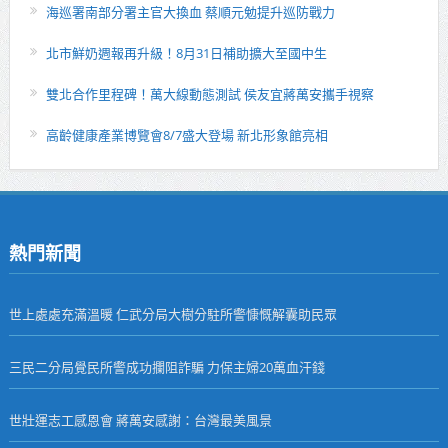
海巡署南部分署主官大換血 蔡順元勉提升巡防戰力
北市鮮奶週報再升級！8月31日補助擴大至國中生
雙北合作里程碑！萬大線動態測試 侯友宜蔣萬安攜手視察
高齡健康產業博覽會8/7盛大登場 新北形象館亮相
熱門新聞
世上處處充滿溫暖 仁武分局大樹分駐所警慷慨解囊助民眾
三民二分局覺民所警成功攔阻詐騙 力保主婦20萬血汗錢
世壯運志工感恩會 蔣萬安感謝：台灣最美風景