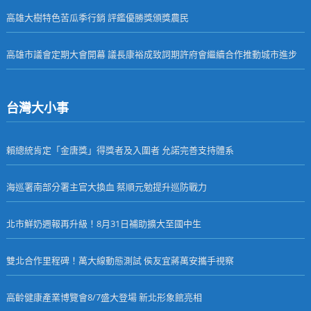
高雄大樹特色苦瓜季行銷 評鑑優勝獎頒獎農民
高雄市議會定期大會開幕 議長康裕成致詞期許府會繼續合作推動城市進步
台灣大小事
賴總統肯定「金唐獎」得獎者及入圍者 允諾完善支持體系
海巡署南部分署主官大換血 蔡順元勉提升巡防戰力
北市鮮奶週報再升級！8月31日補助擴大至國中生
雙北合作里程碑！萬大線動態測試 侯友宜蔣萬安攜手視察
高齡健康產業博覽會8/7盛大登場 新北形象館亮相