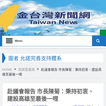
Menu
海巡署南部分署主官大換血 蔡順元
勉提升巡防戰力
HOME
高屏雲嘉南
赴議會報告 市長陳菊：秉持初衷、建設高
雄至最後一哩
北市鮮奶週報再升級！8月31日補助
擴大至國中生
赴議會報告 市長陳菊：秉持初衷、
雙北合作里程碑！萬大線動態測試
建設高雄至最後一哩
侯友宜蔣萬安攜手視察