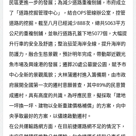
民區更進一步的發展；為減少道路重複刨鋪，市府成立
了「道路挖掘管理中心」，結合OPS管線辦公室，控管
道路的挖掘。截至八月已經減少888次，總共5063平方
公尺的重複刨鋪，並執行道路孔蓋下地5077個，大幅提
升行車的安全及舒適；整治茄萣海岸全線，提升海岸的
防護力，融合生態景觀，預計明年完成，帶動鄰近觀光
魚市場及興達港的發展；遷葬20處公墓變公園，賦予市
中心全新的景觀風貌；大林蒲遷村進入籌備期，由市政
府展開全國第一次的遷村意願普查，其中89%的民意贊
成遷村，具有高度的共識。為呼應民意，擬採取「建地
一坪換一坪、建物以全新重建價格補償」的方案，向中
央爭取最好的方案，以儘速啟動遷村。
在公共運輸路網方面，在目前捷運路網不足的情況下，