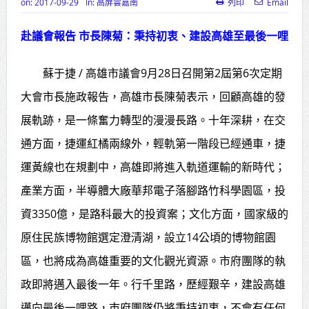
on:
2017-09-29
In:
高屏雲嘉南
列印
Email
高齡健康產業博覽會8/7盛大登場 新
赴議會報告 市長陳菊：秉持初衷、建設高雄至最後一哩
北形象館亮相
打鐵厝北側產業園區產業設施公共
蘇于捷 / 高雄市議會9月28日召開第2屆第6次定期
動土創造千個就業機會
大會市長施政報告，高雄市長陳菊表示，回顧高雄的發
展軌跡，是一條奮力轉型的漫漫長路。十年深耕，在交
高雄「三民運動中心」市長陳其
通方面，捷運紅橘兩線外，輕軌第一階段已經通車，捷
邁、運動部長李洋各界貴賓共同揭幕
運黃線也在規劃中，高雄即將進入軌道運輸的新時代；
高雄東照山關帝廟全國國中小學書
產業方面，半導體大廠華邦電子落腳路竹科學園區，投
法比賽 圓滿落幕
資3350億，是路科最大的投資案；文化方面，國家級的
賴清德總統主持將官晉任 期勉精進
原住民族博物館選定澄清湖，設立14公頃的博物館園
不對稱戰力
區，也將成為高雄重要的文化觀光資源。市府團隊的執
蔣萬安再拋出「倒閣說」 喊推陳其
政即將邁入最後一年。行千里路，歷經艱辛，建設高雄
邁組閣
邁向最後一哩路，市府團隊仍將秉持初衷，不會有任何