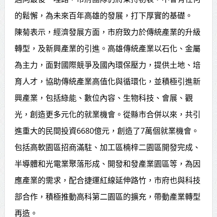
賴總統肯定「金唐獎」得獎者及入
的鬆懈，為未來百年高雄的發展，打下厚實的基礎。
陳菊表示，經濟發展方面，市府致力於傳統產業的升級
圍者 允諾完善支持體系
轉型，及新興產業的引進。高雄傳統產業以石化、金屬
為主力，面對國際競爭及國內環保壓力，提供土地、培
育人才，協助傳統產業高值化與循環化，並積極引進新
興產業，包括綠能、數位內容、生物科技、會展、觀
光，創造更多元化的就業機會。從縣市合併以來，共引
進重大的民間投資6680億元，創造了7萬個就業機會。
包括高軟園區招商滿駐、加工區楠梓二園區開發完成、
半導體和光電業聚落形成、開發和發產業園區等，為因
應產業的需求，配合捷運紅線延伸路竹，市府也與科技
部合作，積極推動高科第二園區的擴充，帶動產業轉型
再造。