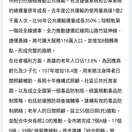
市府仍然積極推動公共運輸。包含捷運系統和公車系統
的總運量逐年成長，去年度公共運輸的使用量高達1億2
千萬人次，比96年公共運輸運量成長350%；除輕軌第
一階段全線通車、全力推動捷運紅線岡山路竹延伸線、
捷運黃線，將可擴大服務116萬人口，並增加8個轉乘
點，形成完整的路網。
在社會福利方面，高雄的老年人口佔13.8%，為因應高
齡化及少子化，107年增加18.4億，用來挹注身障者日
間照顧補助、長照十年機構式照顧、社區公共托育家
園，以及成立全國第一個毒品防制局，統籌規劃毒品防
制策略，包括前端預防與後端輔導，建構有效的毒品防
制網絡；老年人的日間照顧，設立55個日照(托)據點，
並配合中央長照2.0的推動，全市將完成 7個A級、17個
B級、39個C級服務據點，逐步建構「結合照顧、預