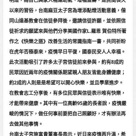
賴總統肯定「金唐獎」得獎者及入
以來的習俗，台南麻豆太子宮為增添點燈活動意義，偕
同山達基教會在信徒參拜後，邀請信徒許願，並依照信
圍者 允諾完善支持體系
徒祈求的願望來與他們分享美國作家L.羅恩 賀伯特所著
作之《快樂之道》改善生活的常識指南一書，共同祈盼
在虎年否極泰來，疫情早日平復，國泰民安人人幸福。
此次活動吸引了許多太子宮信徒前來參與，約有8成的
民眾因近兩年的疫情關係期望親人朋友皆能身體健康；
約2成的人則是是希望可以開心快樂，並且學業進步。
在教會志工分享後，有多位民眾與信徒表示唯有快樂，
才能帶來健康。其中有一位高齡95歲的長者說，疫情嚴
峻的情況下，做任何事前要把自己照顧好，才有辦法再
去做其他事情。
台南太子宮施富貴董事長表示，近日來疫情再升溫，希