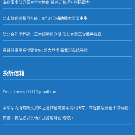
海巡署南部分署主官大換血 蔡順元勉提升巡防戰力
北市鮮奶週報再升級！8月31日補助擴大至國中生
雙北合作里程碑！萬大線動態測試 侯友宜蔣萬安攜手視察
高齡健康產業博覽會8/7盛大登場 新北形象館亮相
投訴信箱
Email: tnews11111@gmail.com
本網站內所有圖文資料之著作權均屬本網站所有，未經協議授權不得轉載、
連接、轉貼或以其他方式複製發布/發表。