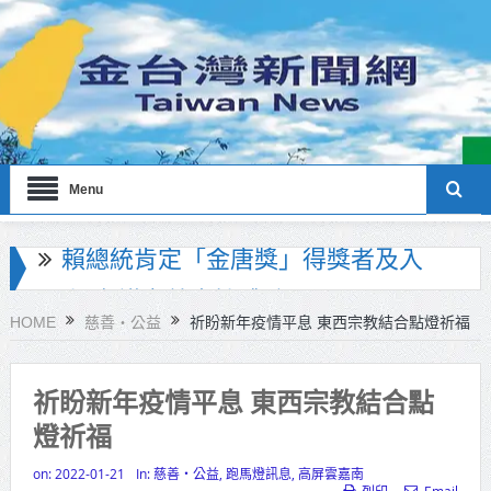
Menu
海巡署南部分署主官大換血 蔡順元
勉提升巡防戰力
HOME
慈善‧公益
祈盼新年疫情平息 東西宗教結合點燈祈福
北市鮮奶週報再升級！8月31日補助
擴大至國中生
祈盼新年疫情平息 東西宗教結合點
燈祈福
雙北合作里程碑！萬大線動態測試
侯友宜蔣萬安攜手視察
on:
2022-01-21
In:
慈善‧公益
,
跑馬燈訊息
,
高屏雲嘉南
列印
Email