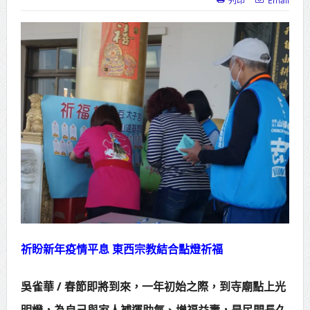
高齡健康產業博覽會8/7盛大登場 新
北形象館亮相
打鐵厝北側產業園區產業設施公共
動土創造千個就業機會
高雄「三民運動中心」市長陳其
邁、運動部長李洋各界貴賓共同揭幕
高雄東照山關帝廟全國國中小學書
法比賽 圓滿落幕
賴清德總統主持將官晉任 期勉精進
祈盼新年疫情平息 東西宗教結合點燈祈福
不對稱戰力
蔣萬安再拋出「倒閣說」 喊推陳其
吳雀華 / 春節即將到來，一年初始之際，到寺廟點上光
邁組閣
明燈，為自己與家人補運助氣、增福益壽，是民間長久