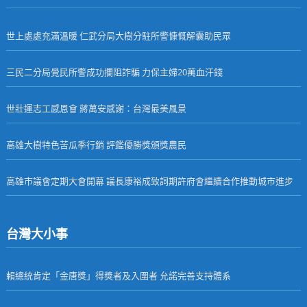
世上處處充滿溫暖 仁武分局大樹分駐所警慷慨解囊助民眾
三民二分局覺民所警成功攔阻詐騙 力保主婦20萬血汗錢
世壯運志工感恩會 蔣萬安感謝：台灣最美風景
高雄大樹特色苦瓜季行銷 評鑑優勝獎頒獎農民
高雄市議會定期大會開幕 議長康裕成致詞期許府會繼續合作推動城市進步
台灣大小事
賴總統肯定「金唐獎」得獎者及入圍者 允諾完善支持體系