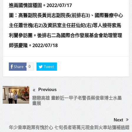
進兩國情誼穩固。2022/07/17
圖：高醫副院長黃尚志副院長(前排右3)、國際醫療中心
主任蕭世槐(右2)及資訊室主任莊仙妃(右)等人接待索馬
利蘭參訪團。後排右二為國際合作發展基金會助理管理
師張慶隆。2022/07/18
Share
Tweet
0
Previous
戀戀高雄 畫齡近一甲子老警長蔡俊章博士水墨
畫展
Next
年少乘車跑票有愧於心 七旬長者寄萬元現金到火車站彌補過錯