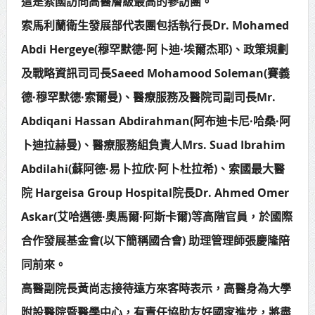
這是索國訪問高醫層級最高的參訪團。
賴總統肯定「金唐獎」得獎者及入
索馬利蘭衛生發展部代表團包括執行長Dr. Mohamed
圍者 允諾完善支持體系
Abdi Hergeye(穆罕默德·阿卜迪·埃爾杰耶)、政策規劃
及戰略資訊司司長Saeed Mohamood Soleman(賽義
德·穆罕默德·索爾曼)、醫療服務及醫院司副司長Mr.
Abdiqani Hassan Abdirahman(阿布迪卡尼·哈桑·阿
卜迪拉赫曼)、醫療服務組負責人Mrs. Suad Ibrahim
Abdilahi(蘇阿德·易卜拉欣·阿卜杜拉希)、索國最大醫
院 Hargeisa Group Hospital院長Dr. Ahmed Omer
Askar(艾哈邁德·奧馬爾·阿斯卡爾)等高階官員，於國際
合作發展基金會(以下簡稱國合會) 助理管理師張慶隆陪
同前來。
高醫副院長黃尚志接待遠方來客時表示，高醫身為大學
附設醫院暨醫學中心，有責任協助友好國家進步，將盡