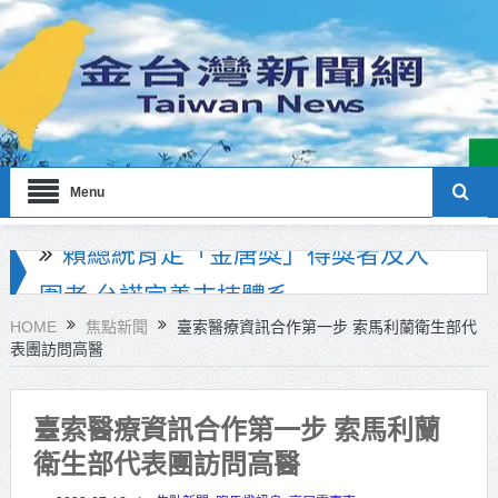
Menu
海巡署南部分署主官大換血 蔡順元
勉提升巡防戰力
HOME
焦點新聞
臺索醫療資訊合作第一步 索馬利蘭衛生部代
表團訪問高醫
北市鮮奶週報再升級！8月31日補助
擴大至國中生
臺索醫療資訊合作第一步 索馬利蘭
雙北合作里程碑！萬大線動態測試
衛生部代表團訪問高醫
侯友宜蔣萬安攜手視察