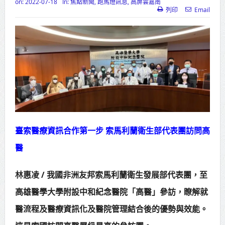
on:
2022-07-18
In:
焦點新聞
,
跑馬燈訊息
,
高屏雲嘉南
列印
Email
高齡健康產業博覽會8/7盛大登場 新
北形象館亮相
打鐵厝北側產業園區產業設施公共
動土創造千個就業機會
高雄「三民運動中心」市長陳其
邁、運動部長李洋各界貴賓共同揭幕
高雄東照山關帝廟全國國中小學書
臺索醫療資訊合作第一步 索馬利蘭衛生部代表團訪問高
法比賽 圓滿落幕
醫
賴清德總統主持將官晉任 期勉精進
林惠凌 / 我國非洲友邦索馬利蘭衛生發展部代表團，至
不對稱戰力
高雄醫學大學附設中和紀念醫院「高醫」參訪，瞭解就
蔣萬安再拋出「倒閣說」 喊推陳其
醫流程及醫療資訊化及醫院管理結合後的優勢與效能。
邁組閣