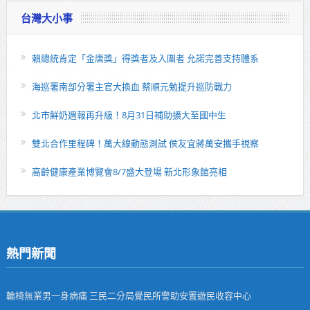
台灣大小事
賴總統肯定「金唐獎」得獎者及入圍者 允諾完善支持體系
海巡署南部分署主官大換血 蔡順元勉提升巡防戰力
北市鮮奶週報再升級！8月31日補助擴大至國中生
雙北合作里程碑！萬大線動態測試 侯友宜蔣萬安攜手視察
高齡健康產業博覽會8/7盛大登場 新北形象館亮相
熱門新聞
輪椅無業男一身病痛 三民二分局覺民所警助安置遊民收容中心