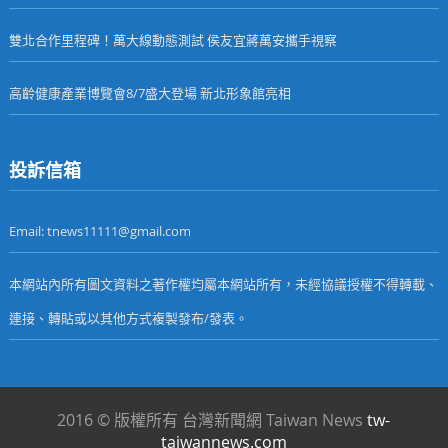
雙北合作里程碑！萬大線動態測試 侯友宜蔣萬安攜手視察
高齡健康產業博覽會8/7盛大登場 新北形象館亮相
投訴信箱
Email: tnews11111@gmail.com
本網站內所有圖文資料之著作權均屬本網站所有，未經協議授權不得轉載、
連接、轉貼或以其他方式複製發布/發表。
2016 © 版權所有 台灣新聞網 Taiwan News
tw-
taiwannews.com