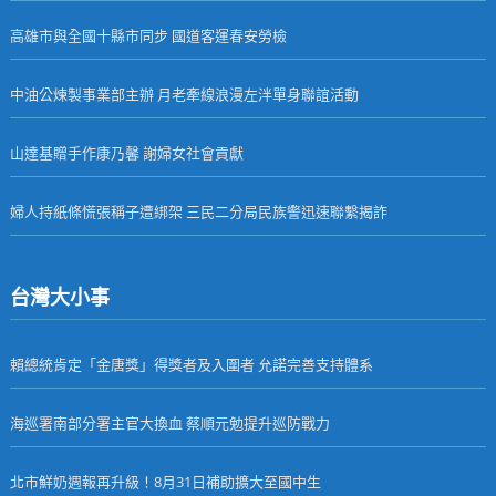
高雄市與全國十縣市同步 國道客運春安勞檢
中油公煉製事業部主辦 月老牽線浪漫左泮單身聯誼活動
山達基贈手作康乃馨 謝婦女社會貢獻
婦人持紙條慌張稱子遭綁架 三民二分局民族警迅速聯繫揭詐
台灣大小事
賴總統肯定「金唐獎」得獎者及入圍者 允諾完善支持體系
海巡署南部分署主官大換血 蔡順元勉提升巡防戰力
北市鮮奶週報再升級！8月31日補助擴大至國中生