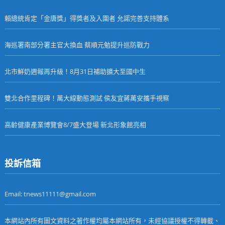
賴總統肯定「金唐獎」得獎者及入圍者 允諾完善支持體系
海巡署南部分署主官大換血 蔡順元勉提升巡防戰力
北市鮮奶週報再升級！8月31日補助擴大至國中生
雙北合作里程碑！萬大線動態測試 侯友宜蔣萬安攜手視察
高齡健康產業博覽會8/7盛大登場 新北形象館亮相
投訴信箱
Email: tnews11111@gmail.com
本網站內所有圖文資料之著作權均屬本網站所有，未經協議授權不得轉載、