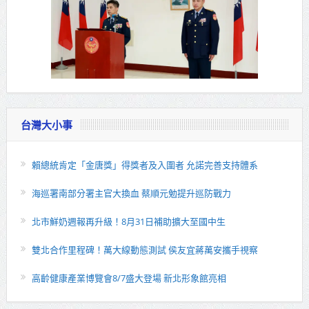
台灣大小事
賴總統肯定「金唐獎」得獎者及入圍者 允諾完善支持體系
海巡署南部分署主官大換血 蔡順元勉提升巡防戰力
北市鮮奶週報再升級！8月31日補助擴大至國中生
雙北合作里程碑！萬大線動態測試 侯友宜蔣萬安攜手視察
高齡健康產業博覽會8/7盛大登場 新北形象館亮相