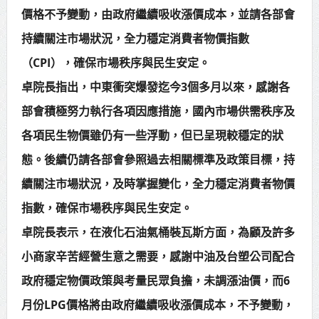
價格不予變動，由政府繼續吸收漲價成本，並請各部會
賴總統肯定「金唐獎」得獎者及入
持續關注市場狀況，全力穩定消費者物價指數
圍者 允諾完善支持體系
（CPI），確保市場秩序與民生安定。
卓院長指出，中東衝突爆發迄今3個多月以來，感謝各
部會積極努力執行各項因應措施，國內市場供需秩序及
各項民生物價雖仍有一些浮動，但已呈現較穩定的狀
態。後續仍請各部會參照過去相關標準及政策目標，持
續關注市場狀況，及時掌握變化，全力穩定消費者物價
指數，確保市場秩序與民生安定。
卓院長表示，在液化石油氣桶裝瓦斯方面，為顧及許多
小商家辛苦經營生意之需要，感謝中油及台塑公司配合
政府穩定物價政策與考量民眾負擔，未調漲油價，而6
月份LPG價格將由政府繼續吸收漲價成本，不予變動，