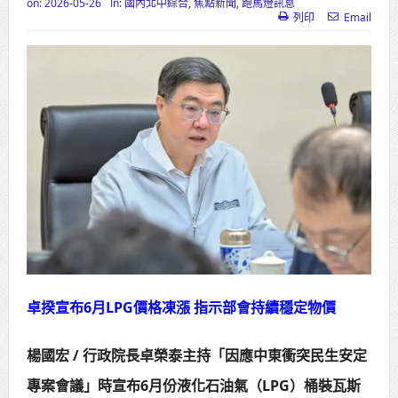
on:
2026-05-26
In:
國內北中綜合
,
焦點新聞
,
跑馬燈訊息
列印
Email
高齡健康產業博覽會8/7盛大登場 新
北形象館亮相
打鐵厝北側產業園區產業設施公共
動土創造千個就業機會
高雄「三民運動中心」市長陳其
邁、運動部長李洋各界貴賓共同揭幕
高雄東照山關帝廟全國國中小學書
法比賽 圓滿落幕
賴清德總統主持將官晉任 期勉精進
卓揆宣布6月LPG價格凍漲 指示部會持續穩定物價
不對稱戰力
楊國宏 / 行政院長卓榮泰主持「因應中東衝突民生安定
蔣萬安再拋出「倒閣說」 喊推陳其
專案會議」時宣布6月份液化石油氣（LPG）桶裝瓦斯
邁組閣