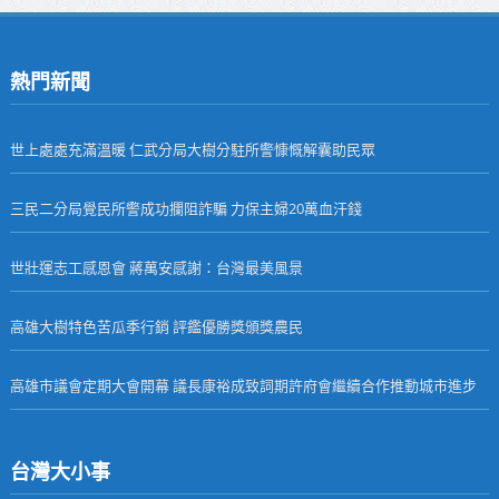
熱門新聞
世上處處充滿溫暖 仁武分局大樹分駐所警慷慨解囊助民眾
三民二分局覺民所警成功攔阻詐騙 力保主婦20萬血汗錢
世壯運志工感恩會 蔣萬安感謝：台灣最美風景
高雄大樹特色苦瓜季行銷 評鑑優勝獎頒獎農民
高雄市議會定期大會開幕 議長康裕成致詞期許府會繼續合作推動城市進步
台灣大小事