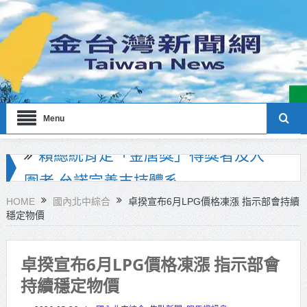
Menu
海巡署南部分署主官大換血 蔡順元
勉提升巡防戰力
HOME
國內北中綜合
卓揆宣布6月LPG價格凍漲 指示部會持續
穩定物價
北市鮮奶週報再升級！8月31日補助
擴大至國中生
卓揆宣布6月LPG價格凍漲 指示部會
雙北合作里程碑！萬大線動態測試
持續穩定物價
侯友宜蔣萬安攜手視察