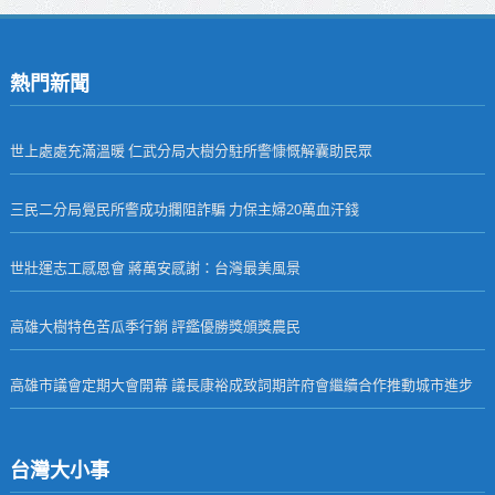
熱門新聞
世上處處充滿溫暖 仁武分局大樹分駐所警慷慨解囊助民眾
三民二分局覺民所警成功攔阻詐騙 力保主婦20萬血汗錢
世壯運志工感恩會 蔣萬安感謝：台灣最美風景
高雄大樹特色苦瓜季行銷 評鑑優勝獎頒獎農民
高雄市議會定期大會開幕 議長康裕成致詞期許府會繼續合作推動城市進步
台灣大小事