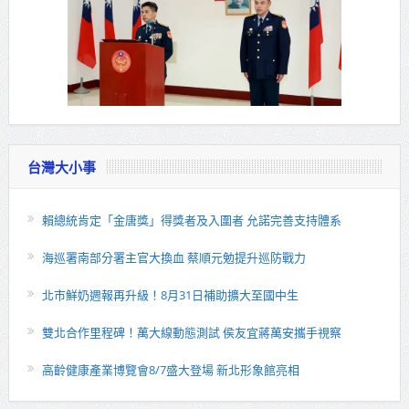
台灣大小事
賴總統肯定「金唐獎」得獎者及入圍者 允諾完善支持體系
海巡署南部分署主官大換血 蔡順元勉提升巡防戰力
北市鮮奶週報再升級！8月31日補助擴大至國中生
雙北合作里程碑！萬大線動態測試 侯友宜蔣萬安攜手視察
高齡健康產業博覽會8/7盛大登場 新北形象館亮相