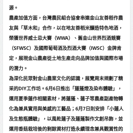
源。
農產加值方面，台灣農民組合協會串連金山友善稻作農
友與「草木和」合作，以在地友善稻米釀造特色地酒，
榮獲世界威士忌大賽（WWA）、舊金山世界烈酒競賽
（SFWSC）及國際葡萄酒及烈酒大賽（IWSC）金牌肯
定，展現金山農產從土地生產走向品牌加值與國際市場
的潛力。
為深化民眾對金山農業文化的認識，展覽周末規劃了精
采的DIY工作坊。6月6日推出「蓮蓬燈及染布體驗」，
運用夏季蓮作相關素材，將蓮蓬、蓮子等農產副產物轉
化為兼具實用與美感的工藝品；6月7日則安排「小蓮人
及生態瓶體驗」，以風乾蓮子及蓮蓬製作文創吊飾，並
運用香菇栽培後的剩餘資材打造永續理念兼具觀賞性的