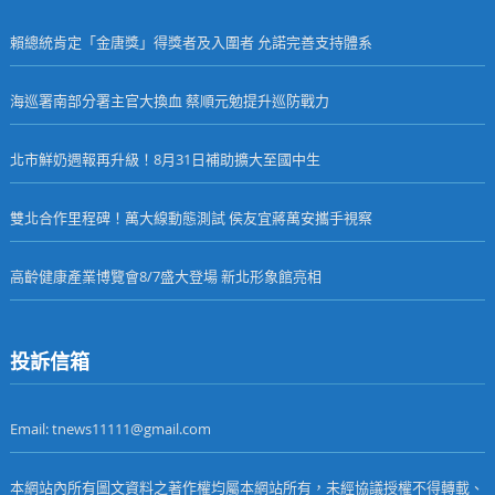
賴總統肯定「金唐獎」得獎者及入圍者 允諾完善支持體系
海巡署南部分署主官大換血 蔡順元勉提升巡防戰力
北市鮮奶週報再升級！8月31日補助擴大至國中生
雙北合作里程碑！萬大線動態測試 侯友宜蔣萬安攜手視察
高齡健康產業博覽會8/7盛大登場 新北形象館亮相
投訴信箱
Email: tnews11111@gmail.com
本網站內所有圖文資料之著作權均屬本網站所有，未經協議授權不得轉載、