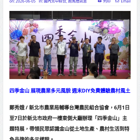
on:
2026-06-05
In:
國內北中綜合
,
跑馬燈訊息
列印
Email
高齡健康產業博覽會8/7盛大登場 新
北形象館亮相
打鐵厝北側產業園區產業設施公共
動土創造千個就業機會
高雄「三民運動中心」市長陳其
邁、運動部長李洋各界貴賓共同揭幕
高雄東照山關帝廟全國國中小學書
法比賽 圓滿落幕
四季金山 展現農業多元風貌 週末DIY免費體驗農村風土
賴清德總統主持將官晉任 期勉精進
鄭秀娥 / 新北市農業局輔導台灣農民組合協會，6月1日
不對稱戰力
至7日於新北市政府一樓東側大廳辦理「四季金山」主
蔣萬安再拋出「倒閣說」 喊推陳其
題特展，帶領民眾認識金山從土地生產、農村生活到特
邁組閣
色品牌的多元樣貌。