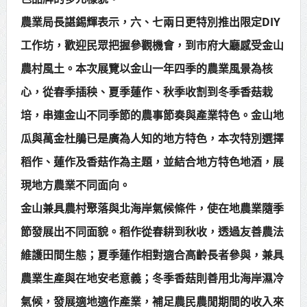
賴總統肯定「金唐獎」得獎者及入
農業局長諶錫輝表示，六、七兩日更特別推出限定DIY
工作坊，歡迎民眾把握參觀機會，到市府大廳感受金山
圍者 允諾完善支持體系
農村風土。本次展覽以金山一年四季的農業風景為核
心，從春季插秧、夏季蓮作、秋季收割到冬季香菇栽
培，串連金山不同季節的農事節奏與產業特色。金山地
瓜與萬金杜鵑已是廣為人知的地方特色，本次特別選擇
稻作、蓮作及香菇作為主題，並結合地方特色地酒，展
現地方農業不同面向。
金山兼具農村聚落與北海岸氣候條件，使在地農業隨季
節發展出不同面貌。稻作從春耕到秋收，透過友善農法
維護田間生態；夏季蓮作相對適合高齡長者參與，兼具
農業生產與在地安老意義；冬季香菇則善用北海岸濕冷
氣候，發展適地適作產業，補足農民農閒期間的收入來