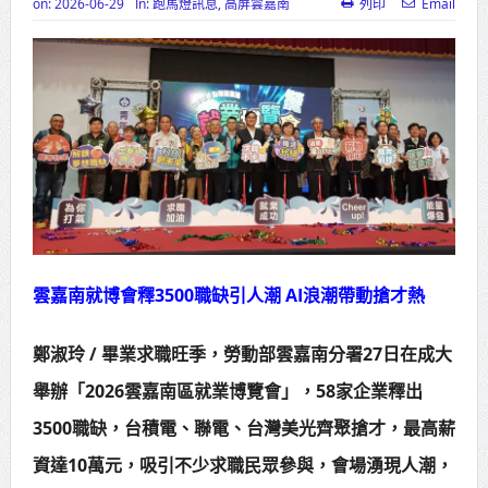
on:
2026-06-29
In:
跑馬燈訊息
,
高屏雲嘉南
列印
Email
高齡健康產業博覽會8/7盛大登場 新
北形象館亮相
打鐵厝北側產業園區產業設施公共
動土創造千個就業機會
高雄「三民運動中心」市長陳其
邁、運動部長李洋各界貴賓共同揭幕
高雄東照山關帝廟全國國中小學書
雲嘉南就博會釋3500職缺引人潮 AI浪潮帶動搶才熱
法比賽 圓滿落幕
鄭淑玲 / 畢業求職旺季，勞動部雲嘉南分署27日在成大
賴清德總統主持將官晉任 期勉精進
舉辦「2026雲嘉南區就業博覽會」，58家企業釋出
不對稱戰力
3500職缺，台積電、聯電、台灣美光齊聚搶才，最高薪
蔣萬安再拋出「倒閣說」 喊推陳其
資達10萬元，吸引不少求職民眾參與，會場湧現人潮，
邁組閣