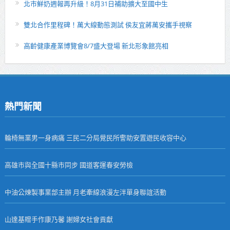
北市鮮奶週報再升級！8月31日補助擴大至國中生
雙北合作里程碑！萬大線動態測試 侯友宜蔣萬安攜手視察
高齡健康產業博覽會8/7盛大登場 新北形象館亮相
熱門新聞
輪椅無業男一身病痛 三民二分局覺民所警助安置遊民收容中心
高雄市與全國十縣市同步 國道客運春安勞檢
中油公煉製事業部主辦 月老牽線浪漫左泮單身聯誼活動
山達基贈手作康乃馨 謝婦女社會貢獻