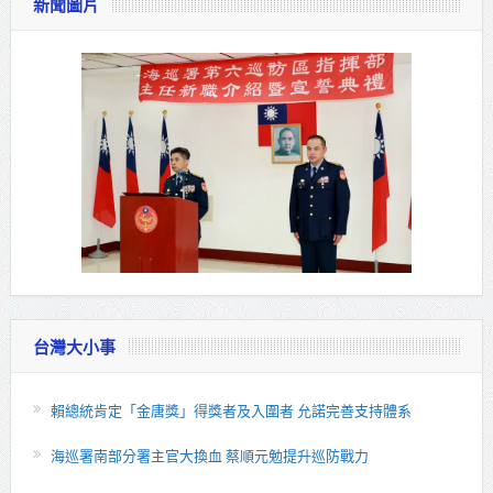
新聞圖片
台灣大小事
賴總統肯定「金唐獎」得獎者及入圍者 允諾完善支持體系
海巡署南部分署主官大換血 蔡順元勉提升巡防戰力