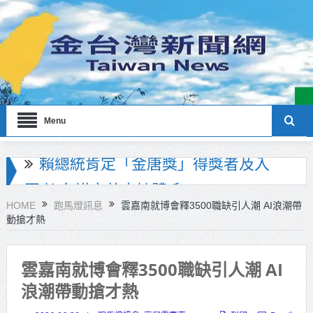
Menu
海巡署南部分署主官大換血 蔡順元
勉提升巡防戰力
HOME
跑馬燈訊息
雲嘉南就博會釋3500職缺引人潮 AI浪潮帶
動搶才熱
北市鮮奶週報再升級！8月31日補助
擴大至國中生
雲嘉南就博會釋3500職缺引人潮 AI
雙北合作里程碑！萬大線動態測試
浪潮帶動搶才熱
侯友宜蔣萬安攜手視察