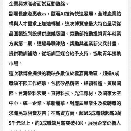
企業與求職者面試互動熱絡。
賴總統肯定「金唐獎」得獎者及入
副署長施淑惠表示，隨著AI技術快速發展，全球產業結
圍者 允諾完善支持體系
構與人才需求正加速轉變，這次博覽會最大特色呈現從
晶圓製造到設備供應鏈版圖。勞動部推動投資青年就業
方案第二期，透過尋職津貼、獎勵與產業新尖兵計畫，
提供職訓補助，從培訓至媒合給予支持，協助青年接軌
市場。
這次就博會提供的職缺多數位於雲嘉南地區，超過9成
職缺不限工作經驗，包括矽品精密、緯穎智造、貿聯國
際、台灣矽科宏晟、直得科技、光洋應材，及國家太空
中心、統一企業、華新麗華。對應屆畢業生及欲轉職的
求職民眾相當友善；在薪資方面，超過5成職缺起薪3萬
5千元以上，約3成職缺月薪突破40K，展現企業延攬人