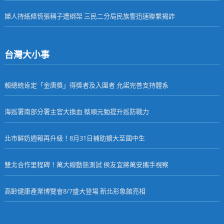
婦人持紙條慌張稱子遭綁架 三民二分局民族警迅速聯繫揭詐
台灣大小事
賴總統肯定「金唐獎」得獎者及入圍者 允諾完善支持體系
海巡署南部分署主官大換血 蔡順元勉提升巡防戰力
北市鮮奶週報再升級！8月31日補助擴大至國中生
雙北合作里程碑！萬大線動態測試 侯友宜蔣萬安攜手視察
高齡健康產業博覽會8/7盛大登場 新北形象館亮相