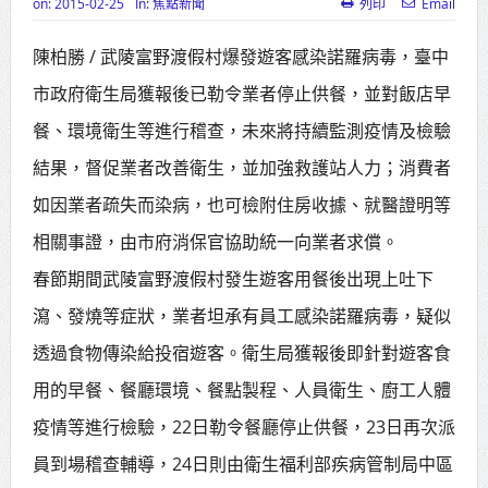
on:
2015-02-25
In:
焦點新聞
列印
Email
高齡健康產業博覽會8/7盛大登場 新
陳柏勝 / 武陵富野渡假村爆發遊客感染諾羅病毒，臺中
北形象館亮相
市政府衛生局獲報後已勒令業者停止供餐，並對飯店早
打鐵厝北側產業園區產業設施公共
餐、環境衛生等進行稽查，未來將持續監測疫情及檢驗
動土創造千個就業機會
結果，督促業者改善衛生，並加強救護站人力；消費者
高雄「三民運動中心」市長陳其
如因業者疏失而染病，也可檢附住房收據、就醫證明等
邁、運動部長李洋各界貴賓共同揭幕
相關事證，由市府消保官協助統一向業者求償。
高雄東照山關帝廟全國國中小學書
春節期間武陵富野渡假村發生遊客用餐後出現上吐下
法比賽 圓滿落幕
瀉、發燒等症狀，業者坦承有員工感染諾羅病毒，疑似
透過食物傳染給投宿遊客。衛生局獲報後即針對遊客食
賴清德總統主持將官晉任 期勉精進
用的早餐、餐廳環境、餐點製程、人員衛生、廚工人體
不對稱戰力
疫情等進行檢驗，22日勒令餐廳停止供餐，23日再次派
蔣萬安再拋出「倒閣說」 喊推陳其
員到場稽查輔導，24日則由衛生福利部疾病管制局中區
邁組閣