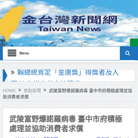
Menu
海巡署南部分署主官大換血 蔡順元
勉提升巡防戰力
HOME
焦點新聞
武陵富野爆諾羅病毒 臺中市府積極處理並協
助消費者求償
北市鮮奶週報再升級！8月31日補助
擴大至國中生
武陵富野爆諾羅病毒 臺中市府積極
雙北合作里程碑！萬大線動態測試
處理並協助消費者求償
侯友宜蔣萬安攜手視察