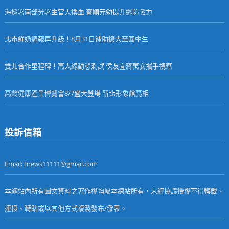
海巡署南部分署主官大換血 蔡順元勉提升巡防戰力
北市鮮奶週報再升級！8月31日補助擴大至國中生
雙北合作里程碑！萬大線動態測試 侯友宜蔣萬安攜手視察
高齡健康產業博覽會8/7盛大登場 新北形象館亮相
投訴信箱
Email: tnews11111@gmail.com
本網站內所有圖文資料之著作權均屬本網站所有，未經協議授權不得轉載、
連接、轉貼或以其他方式複製發布/發表。