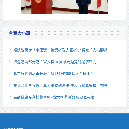
台灣大小事
賴總統肯定「金唐獎」得獎者及入圍者 允諾完善支持體系
海巡署南部分署主官大換血 蔡順元勉提升巡防戰力
北市鮮奶週報再升級！8月31日補助擴大至國中生
雙北合作里程碑！萬大線動態測試 侯友宜蔣萬安攜手視察
高齡健康產業博覽會8/7盛大登場 新北形象館亮相