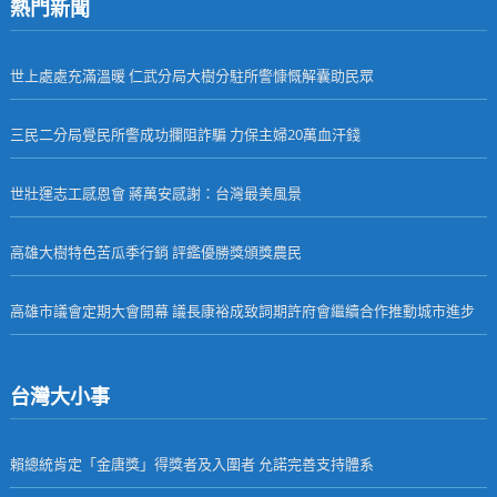
熱門新聞
世上處處充滿溫暖 仁武分局大樹分駐所警慷慨解囊助民眾
三民二分局覺民所警成功攔阻詐騙 力保主婦20萬血汗錢
世壯運志工感恩會 蔣萬安感謝：台灣最美風景
高雄大樹特色苦瓜季行銷 評鑑優勝獎頒獎農民
高雄市議會定期大會開幕 議長康裕成致詞期許府會繼續合作推動城市進步
台灣大小事
賴總統肯定「金唐獎」得獎者及入圍者 允諾完善支持體系