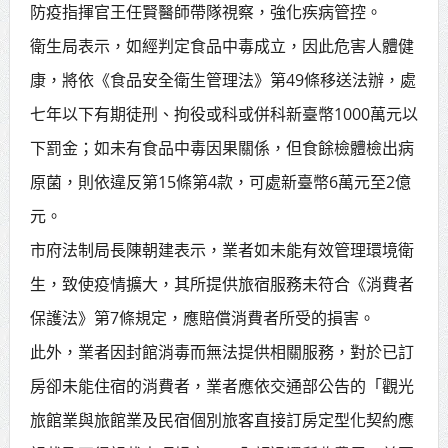
防疫指揮官王任賢醫師帶隊視察，強化疾病管控。
賴總統肯定「金唐獎」得獎者及入
衛生局表示，如經判定食品中毒成立，因此危害人體健
圍者 允諾完善支持體系
康，將依《食品安全衛生管理法》第49條移送法辦，處
七年以下有期徒刑、拘役或科或併科新臺幣1000萬元以
下罰金；如未有食品中毒因果關係，但食餘檢體檢出病
原菌，則依違反第15條第4款，可處新臺幣6萬元至2億
元。
市府法制局長陳朝建表示，業者如未能有效管理環境衛
生，致使疫情擴大，其所提供旅宿服務未符合《消費者
保護法》第7條規定，應賠償消費者所受的損害。
此外，業者因封館消毒而無法提供相關服務，對於已訂
房卻未能住宿的消費者，業者應依交通部公告的「觀光
旅館業與旅館業及民宿個別旅客直接訂房定型化契約應