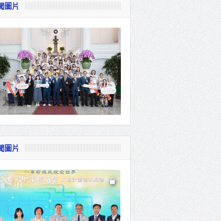
聞圖片
視察
會
貴賓共同
聞圖片
體系