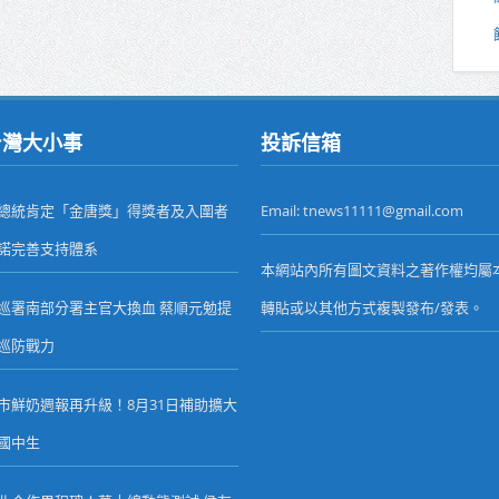
台灣大小事
投訴信箱
總統肯定「金唐獎」得獎者及入圍者
Email: tnews11111@gmail.com
諾完善支持體系
本網站內所有圖文資料之著作權均屬
巡署南部分署主官大換血 蔡順元勉提
轉貼或以其他方式複製發布/發表。
巡防戰力
市鮮奶週報再升級！8月31日補助擴大
國中生