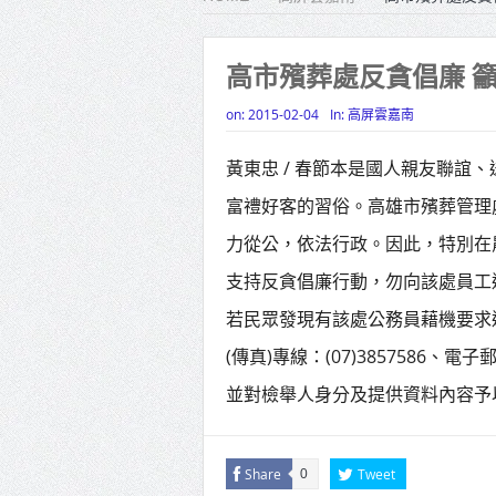
雙北合
高齡健康
高市殯葬處反貪倡廉 
打鐵厝
on:
2015-02-04
In:
高屏雲嘉南
高雄「
黃東忠 / 春節本是國人親友聯誼
揭幕
富禮好客的習俗。高雄市殯葬管理
高雄東
力從公，依法行政。因此，特別在
賴清德
支持反貪倡廉行動，勿向該處員工
蔣萬安
若民眾發現有該處公務員藉機要求
(傳真)專線：(07)3857586、電子
賴總統
並對檢舉人身分及提供資料內容予以保密
Share
Tweet
0