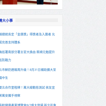
灣大小事
賴總統肯定「金唐獎」得獎者及入圍者 允
諾完善支持體系
海巡署南部分署主官大換血 蔡順元勉提升
巡防戰力
北市鮮奶週報再升級！8月31日補助擴大至
國中生
雙北合作里程碑！萬大線動態測試 侯友宜
蔣萬安攜手視察
高齡健康產業博覽會8/7盛大登場 新北形象