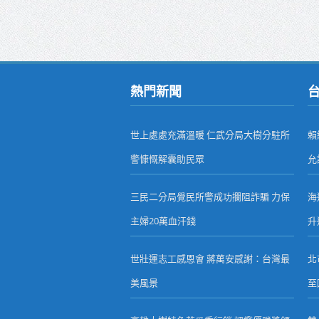
熱門新聞
世上處處充滿溫暖 仁武分局大樹分駐所
賴
警慷慨解囊助民眾
允
三民二分局覺民所警成功攔阻詐騙 力保
海
主婦20萬血汗錢
升
世壯運志工感恩會 蔣萬安感謝：台灣最
北
美風景
至