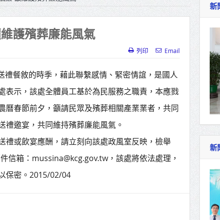
新
作里程碑！萬大線動態測試 侯友宜蔣萬安攜手
產業博覽會8/7盛大登場 新北形象館亮相
籲維護殯葬廉能風氣
北側產業園區產業設施公共動土創造千個就業機
列印
Email
三民運動中心」市長陳其邁、運動部長李洋各界
、送禮餐敘的時季，藉此聯繫感情、緊密情誼，是國人
處表示，該處全體員工基於為民服務之職責，本應戮
照山關帝廟全國國中小學書法比賽 圓滿落幕
農曆春節前夕，籲請民眾及殯葬相關產業業者，共同
總統主持將官晉任 期勉精進不對稱戰力
送禮邀宴，共同維持殯葬廉能風氣。
再拋出「倒閣說」 喊推陳其邁組閣
送禮或飲宴應酬，請立刻向該處政風室反映，檢舉
新
郵件信箱：mussina@kcg.gov.tw，該處將依法處理，
肯定「金唐獎」得獎者及入圍者 允諾完善支持
。2015/02/04