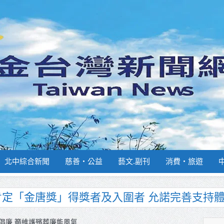
北中綜合新聞
慈善‧公益
藝文.副刊
消費‧旅遊
南部分署主官大換血 蔡順元勉提升巡防戰力
週報再升級！8月31日補助擴大至國中生
倡廉 籲維護殯葬廉能風氣