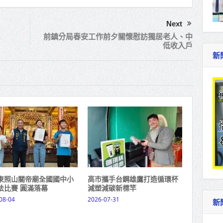
Next
前鎮分局春安工作前夕關懷慰訪獨居老人、中
低收入戶
新
東照山關帝廟全國國中小
高市攜手台鋼雄鷹打造循環杯
法比賽 圓滿落幕
減塑減碳新標竿
08-04
2026-07-31
新