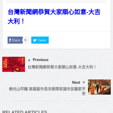
賴總統肯定「金唐獎」得獎者及入
台灣新聞網恭賀大家順心如意-大吉
圍者 允諾完善支持體系
大利！
Share
Tweet
0
Previous
台灣新聞網恭賀大家順心如意-大吉大利！
Next
佛光山叩鐘 高雄副市長洪東煒祝福市民闔家平
安
RELATED ARTICLES