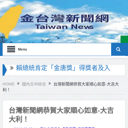
Menu
海巡署南部分署主官大換血 蔡順元
勉提升巡防戰力
HOME
國內北中綜合
台灣新聞網恭賀大家順心如意-大吉大
利！
北市鮮奶週報再升級！8月31日補助
擴大至國中生
台灣新聞網恭賀大家順心如意-大吉
雙北合作里程碑！萬大線動態測試
大利！
侯友宜蔣萬安攜手視察