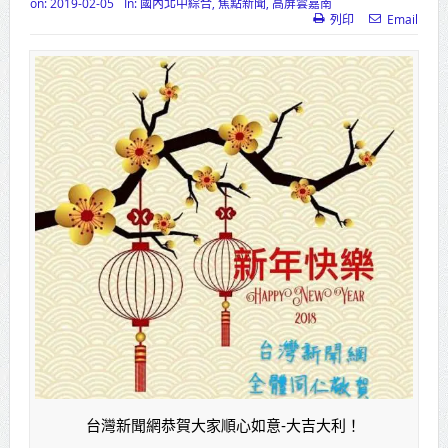
on:
2019-02-05
In:
國內北中綜合
,
焦點新聞
,
高屏雲嘉南
列印
Email
高齡健康產業博覽會8/7盛大登場 新
北形象館亮相
打鐵厝北側產業園區產業設施公共
動土創造千個就業機會
高雄「三民運動中心」市長陳其
邁、運動部長李洋各界貴賓共同揭幕
高雄東照山關帝廟全國國中小學書
法比賽 圓滿落幕
賴清德總統主持將官晉任 期勉精進
不對稱戰力
蔣萬安再拋出「倒閣說」 喊推陳其
台灣新聞網恭賀大家順心如意-大吉大利！
邁組閣