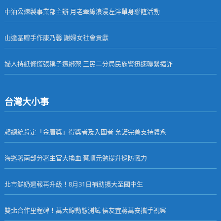
中油公煉製事業部主辦 月老牽線浪漫左泮單身聯誼活動
山達基贈手作康乃馨 謝婦女社會貢獻
婦人持紙條慌張稱子遭綁架 三民二分局民族警迅速聯繫揭詐
台灣大小事
賴總統肯定「金唐獎」得獎者及入圍者 允諾完善支持體系
海巡署南部分署主官大換血 蔡順元勉提升巡防戰力
北市鮮奶週報再升級！8月31日補助擴大至國中生
雙北合作里程碑！萬大線動態測試 侯友宜蔣萬安攜手視察