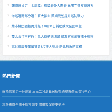
賴總統肯定「金唐獎」得獎者及入圍者 允諾完善支持體系
海巡署南部分署主官大換血 蔡順元勉提升巡防戰力
北市鮮奶週報再升級！8月31日補助擴大至國中生
雙北合作里程碑！萬大線動態測試 侯友宜蔣萬安攜手視察
高齡健康產業博覽會8/7盛大登場 新北形象館亮相
熱門新聞
輪椅無業男一身病痛 三民二分局覺民所警助安置遊民收容中心
高雄市與全國十縣市同步 國道客運春安勞檢