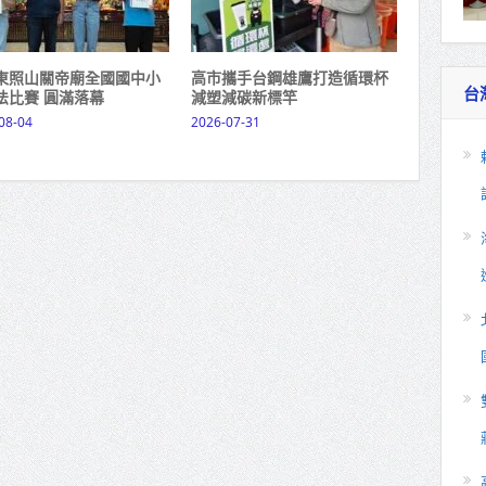
東照山關帝廟全國國中小
高市攜手台鋼雄鷹打造循環杯
台
法比賽 圓滿落幕
減塑減碳新標竿
08-04
2026-07-31