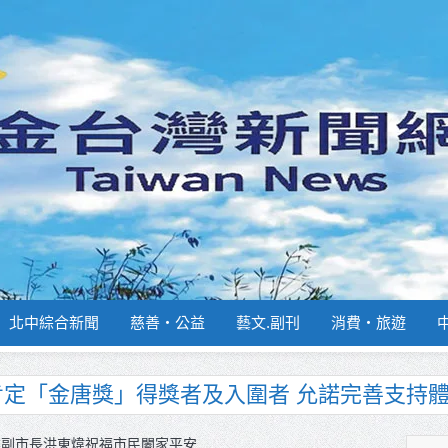
北中綜合新聞
慈善‧公益
藝文.副刊
消費‧旅遊
南部分署主官大換血 蔡順元勉提升巡防戰力
週報再升級！8月31日補助擴大至國中生
雄副市長洪東煒祝福市民闔家平安