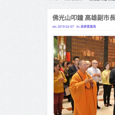
雙北合
高齡健康
佛光山叩鐘 高雄副市
打鐵厝
on:
2019-02-07
In:
高屏雲嘉南
高雄「
揭幕
高雄東
賴清德
蔣萬安
賴總統