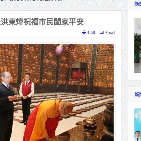
新
作里程碑！萬大線動態測試 侯友宜蔣萬安攜手
產業博覽會8/7盛大登場 新北形象館亮相
長洪東煒祝福市民闔家平安
北側產業園區產業設施公共動土創造千個就業機
列印
Email
三民運動中心」市長陳其邁、運動部長李洋各界
照山關帝廟全國國中小學書法比賽 圓滿落幕
總統主持將官晉任 期勉精進不對稱戰力
再拋出「倒閣說」 喊推陳其邁組閣
新
肯定「金唐獎」得獎者及入圍者 允諾完善支持