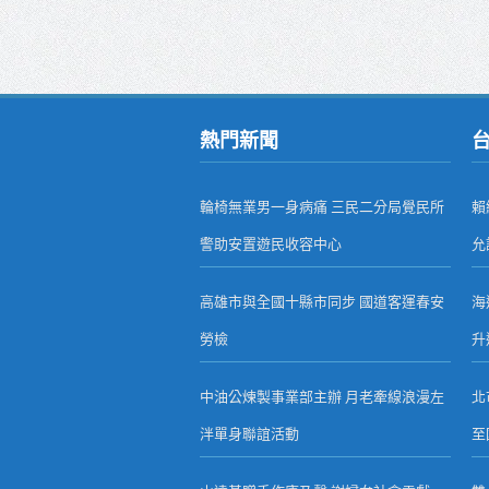
熱門新聞
輪椅無業男一身病痛 三民二分局覺民所
賴
警助安置遊民收容中心
允
高雄市與全國十縣市同步 國道客運春安
海
勞檢
升
中油公煉製事業部主辦 月老牽線浪漫左
北
泮單身聯誼活動
至