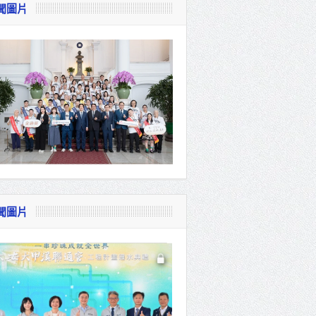
聞圖片
視察
會
貴賓共同
聞圖片
體系