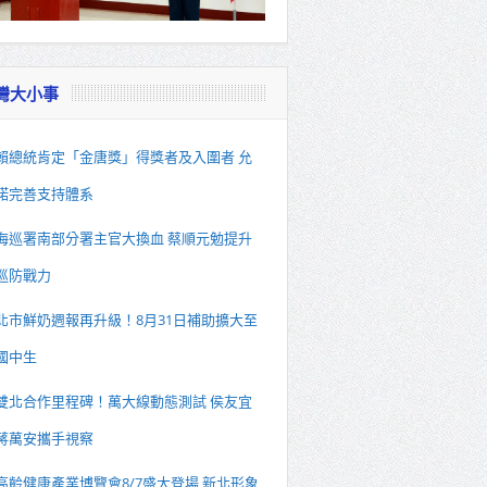
灣大小事
賴總統肯定「金唐獎」得獎者及入圍者 允
諾完善支持體系
海巡署南部分署主官大換血 蔡順元勉提升
巡防戰力
北市鮮奶週報再升級！8月31日補助擴大至
國中生
雙北合作里程碑！萬大線動態測試 侯友宜
蔣萬安攜手視察
高齡健康產業博覽會8/7盛大登場 新北形象