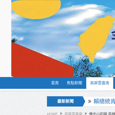
首頁
焦點新聞
高屏雲嘉南
海巡署
最新新聞
北市鮮奶
HOME
高屏雲嘉南
佛光山叩鐘 高