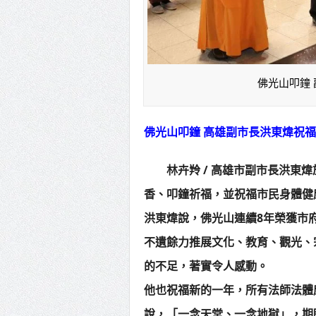
佛光山叩鐘
佛光山叩鐘 高雄副市長洪東煒祝
林卉羚 / 高雄市副市長洪東煒
香、叩鐘祈福，並祝福市民身體健
洪東煒說，佛光山連續8年榮獲市
不遺餘力推展文化、教育、觀光、
的不足，著實令人感動。
他也祝福新的一年，所有法師法體
說，「一念天堂、一念地獄」，期