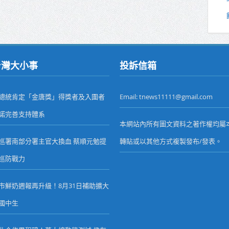
台灣大小事
投訴信箱
總統肯定「金唐獎」得獎者及入圍者
Email: tnews11111@gmail.com
諾完善支持體系
本網站內所有圖文資料之著作權均屬
巡署南部分署主官大換血 蔡順元勉提
轉貼或以其他方式複製發布/發表。
巡防戰力
市鮮奶週報再升級！8月31日補助擴大
國中生