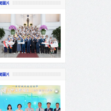
聞圖片
視察
會
貴賓共同
聞圖片
體系