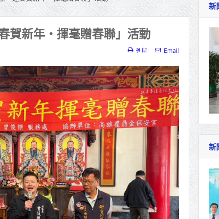
新
作里程碑！萬大線動態測試 侯友宜蔣萬安攜手
產業博覽會8/7盛大登場 新北形象館亮相
春賀新年‧揮毫贈春聯」活動
北側產業園區產業設施公共動土創造千個就業機
列印
Email
三民運動中心」市長陳其邁、運動部長李洋各界
照山關帝廟全國國中小學書法比賽 圓滿落幕
總統主持將官晉任 期勉精進不對稱戰力
再拋出「倒閣說」 喊推陳其邁組閣
新
肯定「金唐獎」得獎者及入圍者 允諾完善支持