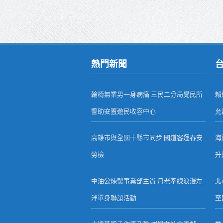
熱門新聞
輪椅無業男一身病痛 三民二分局覺民所
賴
警助安置遊民收容中心
允
高雄市與全國十縣市同步 國道客運春安
海
勞檢
升
中油公煉製事業部主辦 月老牽線浪漫左
北
泮單身聯誼活動
至