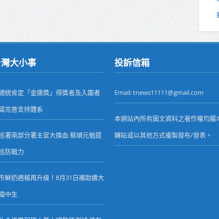
台灣大小事
投訴信箱
總統肯定「金唐獎」得獎者及入圍者
Email: tnews11111@gmail.com
諾完善支持體系
本網站內所有圖文資料之著作權均屬
巡署南部分署主官大換血 蔡順元勉提
轉貼或以其他方式複製發布/發表。
巡防戰力
市鮮奶週報再升級！8月31日補助擴大
國中生