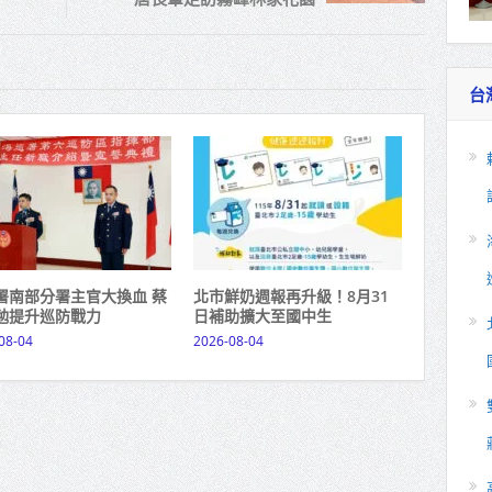
台
署南部分署主官大換血 蔡
北市鮮奶週報再升級！8月31
勉提升巡防戰力
日補助擴大至國中生
08-04
2026-08-04