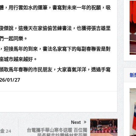
體，用行雲如水的運筆，書寫對未來一年的祝願，吸
俊傑說，這幾天在家偷偷苦練書法，也獲得張吉雄里
們一起同樂。
說，迎接馬年的到來，書法名家寫下的每副春聯皆是對
座城市越來越好。
領取馬年春聯的市民朋友，大家喜氣洋洋，透過手寫
新
/01/27
Next
台電攜手華山寒冬送暖 百位獨
 24
居長輩走訪霧峰林家花園