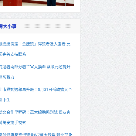
灣大小事
賴總統肯定「金唐獎」得獎者及入圍者 允
諾完善支持體系
海巡署南部分署主官大換血 蔡順元勉提升
巡防戰力
北市鮮奶週報再升級！8月31日補助擴大至
國中生
雙北合作里程碑！萬大線動態測試 侯友宜
蔣萬安攜手視察
高齡健康產業博覽會8/7盛大登場 新北形象