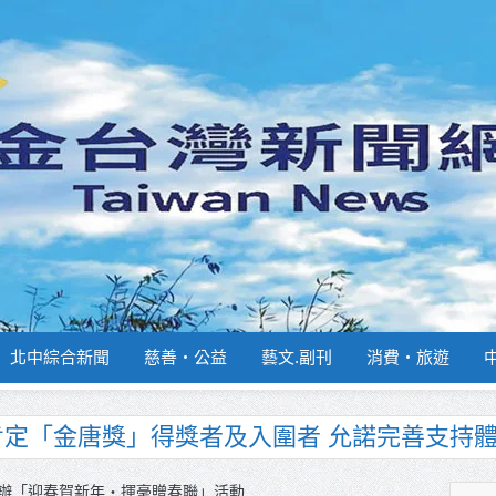
北中綜合新聞
慈善‧公益
藝文.副刊
消費‧旅遊
南部分署主官大換血 蔡順元勉提升巡防戰力
週報再升級！8月31日補助擴大至國中生
辦「迎春賀新年‧揮毫贈春聯」活動