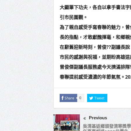
大顯筆下功夫，各自以拿手書法字
引市民圍觀。
為了親自感受手寫春聯的魅力，曾
長的指點，才敢獻醜揮毫，和鄉親
在辭舊迎新時刻，曾俊??副議長
市民的感謝與祝福，並期盼高雄這
曾俊傑副議長服務處今天擠滿排隊
春聯提前感受濃濃的年節氣氛。2026
Share
Tweet
0
Previous
吳清基返鄉頒發清寒獎學金